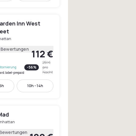
Garden Inn West
reet
attan
1 Bewertungen
112 €
251 €
-
56
%
pro
Stornierung
Nacht
ard.label-prepaid
16h
10h - 14h
Mad
nhattan
 Bewertungen