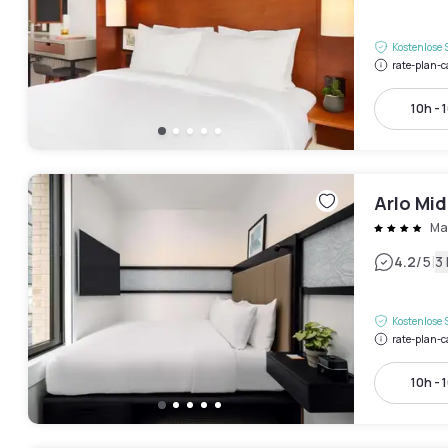
Kostenlose 
rate-plan-c
10h - 
Arlo Mi
Ma
|
4.2
/5
3
Kostenlose 
rate-plan-c
10h - 