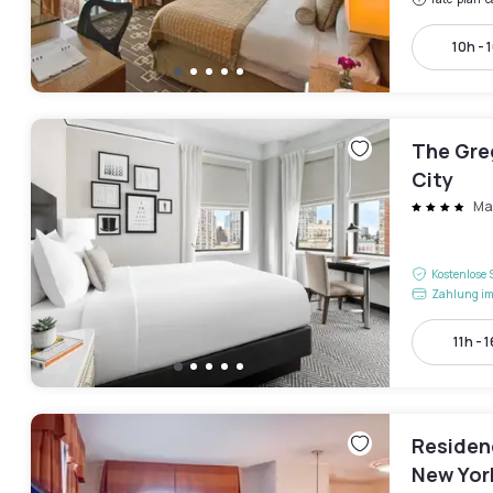
10h - 
The Gre
City
Ma
Kostenlose 
Zahlung im
11h - 
Residenc
New Yor