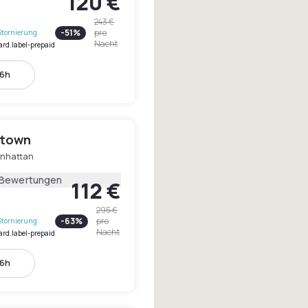
120 €
243 €
-
51
%
pro
Stornierung
Nacht
ard.label-prepaid
16h
dtown
nhattan
 Bewertungen
112 €
295 €
-
63
%
pro
Stornierung
Nacht
ard.label-prepaid
16h