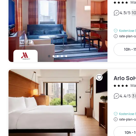
Square
Ma
|
4.5
/5
1
Kostenlose 
rate-plan-c
10h - 
Arlo So
Ma
|
4.4
/5
3
Kostenlose 
rate-plan-c
10h - 