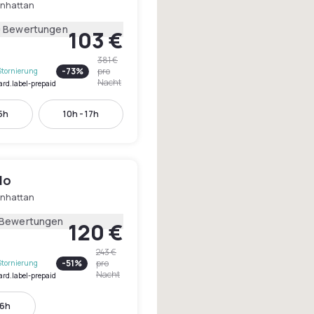
nhattan
0 Bewertungen
103 €
381 €
-
73
%
pro
Stornierung
Nacht
ard.label-prepaid
15h
10h - 17h
Ho
nhattan
 Bewertungen
120 €
243 €
-
51
%
pro
Stornierung
Nacht
ard.label-prepaid
16h