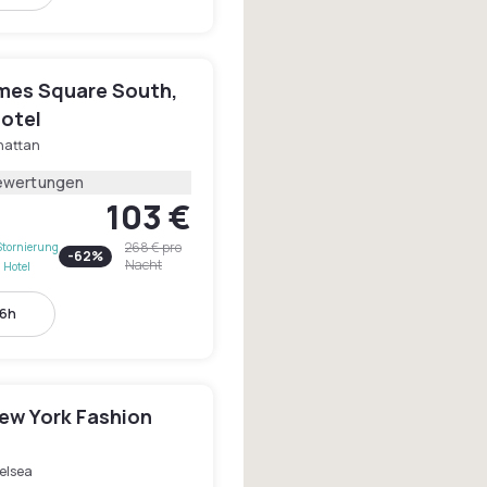
mes Square South,
Hotel
attan
ewertungen
103 €
268 €
pro
Stornierung
-
62
%
Nacht
 Hotel
16h
New York Fashion
elsea