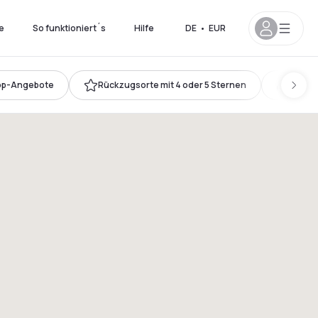
e
So funktioniert´s
Hilfe
DE
•
EUR
op-Angebote
Rückzugsorte mit 4 oder 5 Sternen
Kingsi