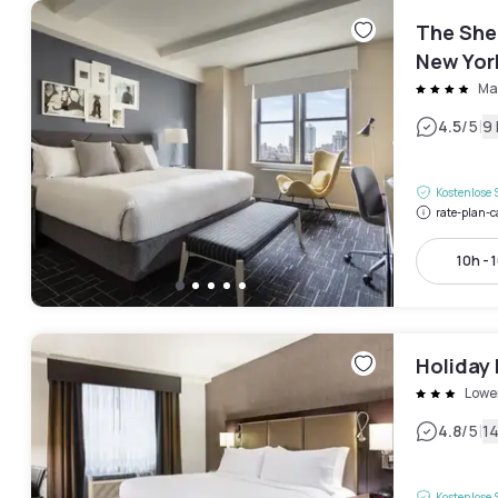
The She
New Yor
Ma
|
4.5
/5
9
Kostenlose 
rate-plan-c
10h - 
Holiday 
Lower
|
4.8
/5
1
Kostenlose 