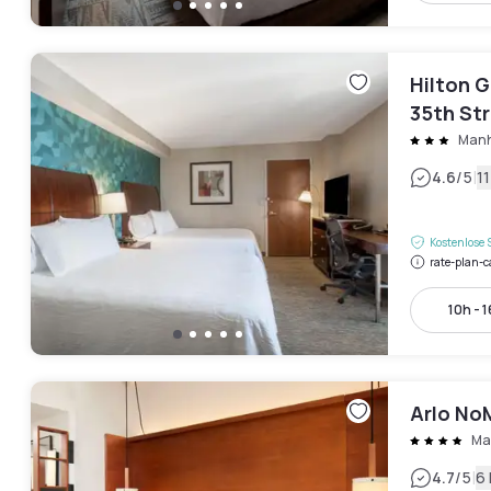
Hilton 
35th St
Manh
|
4.6
/5
1
Kostenlose 
rate-plan-c
10h - 
Arlo No
Ma
|
4.7
/5
6