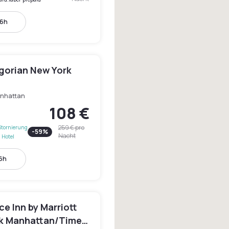
16h
gorian New York
nhattan
108 €
259 €
pro
Stornierung
-
59
%
Nacht
 Hotel
16h
e Inn by Marriott
k Manhattan/Times