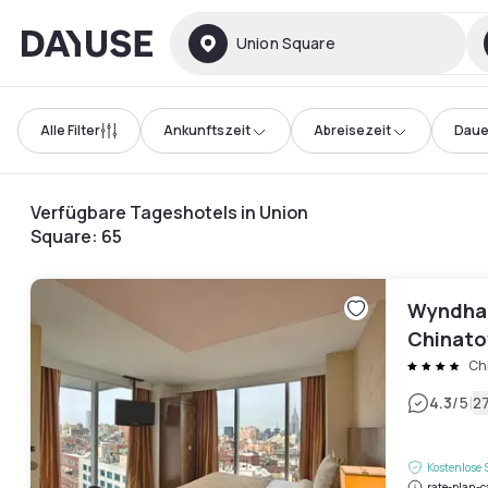
Dayuse
Union Square
Alle Filter
Ankunftszeit
Abreisezeit
Daue
Verfügbare Tageshotels in Union
Square
:
65
Wyndha
Chinat
Ch
|
4.3
/5
2
Kostenlose 
rate-plan-c