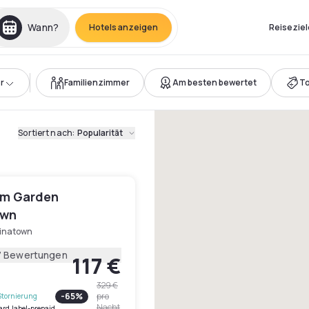
Wann?
Hotels anzeigen
Reiseziel
r
Familienzimmer
Am besten bewertet
T
Sortiert nach
:
Popularität
m Garden
own
inatown
7 Bewertungen
117 €
329 €
-
65
%
pro
Stornierung
Nacht
ard.label-prepaid