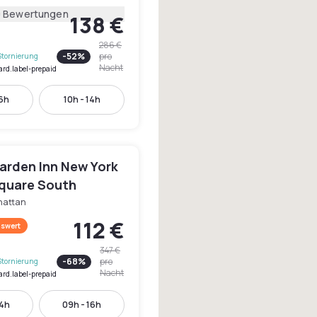
0 Bewertungen
138 €
286 €
-
52
%
pro
Stornierung
Nacht
ard.label-prepaid
16h
10h - 14h
Garden Inn New York
quare South
attan
112 €
swert
347 €
-
68
%
pro
Stornierung
Nacht
ard.label-prepaid
14h
09h - 16h