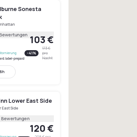
lburne Sonesta
k
nhattan
 Bewertungen
103 €
173 €
-
41
%
pro
Stornierung
Nacht
ard.label-prepaid
16h
Inn Lower East Side
 East Side
4 Bewertungen
120 €
208 €
pro
Stornierung