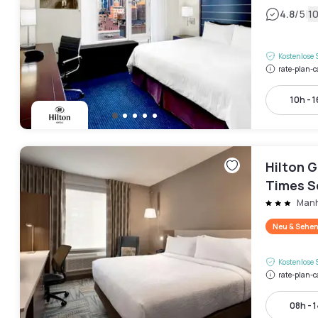
|
4.8
/5
1
Kostenlose 
rate-plan-c
10h - 
Hilton 
Times S
Manh
Neu & Sehen
Kostenlose 
rate-plan-c
08h - 