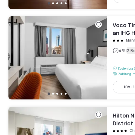
Voco Ti
an IHG 
Manh
|
4
/5
2 B
Kostenlose 
Zahlung im
10h - 
Hilton 
District
Ch