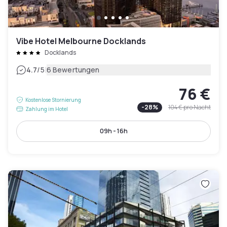
Vibe Hotel Melbourne Docklands
Docklands
|
4.7
/5
6 Bewertungen
76 €
Kostenlose Stornierung
-
28
%
104 €
pro Nacht
Zahlung im Hotel
09h - 16h