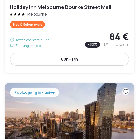
Holiday Inn Melbourne Bourke Street Mall
Melbourne
Neu & Sehenswert
84 €
Kostenlose Stornierung
-
32
%
124 €
pro Nacht
Zahlung im Hotel
09h - 17h
Poolzugang inklusive