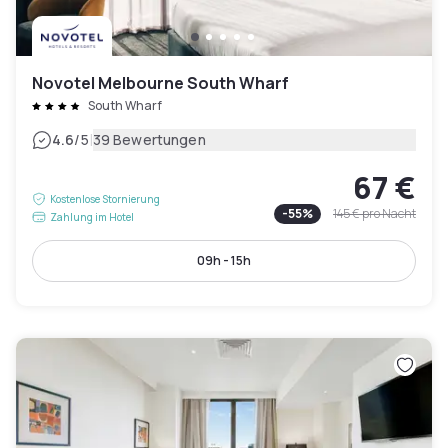
Novotel Melbourne South Wharf
South Wharf
|
4.6
/5
39 Bewertungen
67 €
Kostenlose Stornierung
-
55
%
145 €
pro Nacht
Zahlung im Hotel
09h - 15h