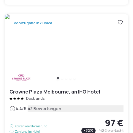
Poolzugang inklusive
Crowne Plaza Melbourne, an IHG Hotel
Docklands
|
4.4
/5
43 Bewertungen
97 €
Kostenlose Stornierung
-
32
%
142 €
pro Nacht
Zahlung im Hotel