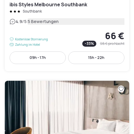
ibis Styles Melbourne Southbank
Southbank
|
4.9
/5
5 Bewertungen
66 €
Kostenlose Stornierung
-
33
%
98 €
pro Nacht
Zahlung im Hotel
09h - 17h
15h - 22h