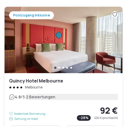
Poolzugang inklusive
Quincy Hotel Melbourne
Melbourne
|
4.8
/5
2 Bewertungen
92 €
Kostenlose Stornierung
-
28
%
126 €
pro Nacht
Zahlung im Hotel