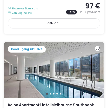
97 €
Kostenlose Stornierung
-
31
%
139 €
pro Nacht
Zahlung im Hotel
08h - 16h
Poolzugang inklusive
Adina Apartment Hotel Melbourne Southbank