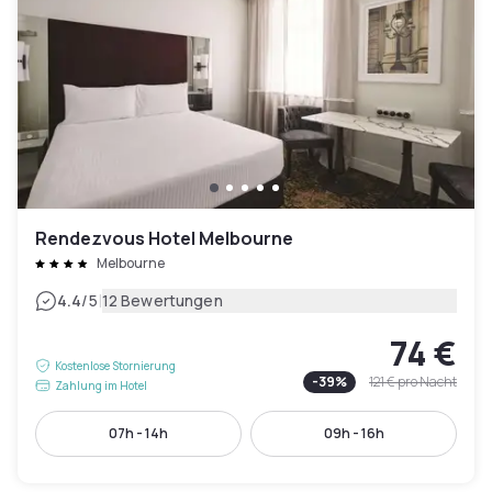
Rendezvous Hotel Melbourne
Melbourne
|
4.4
/5
12 Bewertungen
74 €
Kostenlose Stornierung
-
39
%
121 €
pro Nacht
Zahlung im Hotel
07h - 14h
09h - 16h