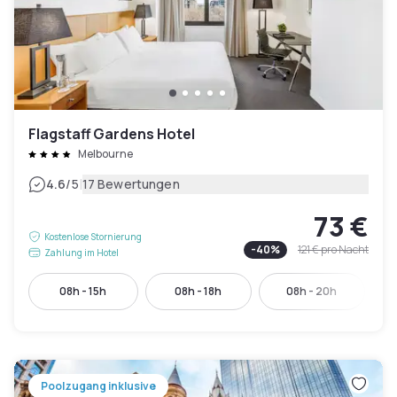
Flagstaff Gardens Hotel
Melbourne
|
4.6
/5
17 Bewertungen
73 €
Kostenlose Stornierung
-
40
%
121 €
pro Nacht
Zahlung im Hotel
08h - 15h
08h - 18h
08h - 20h
Poolzugang inklusive