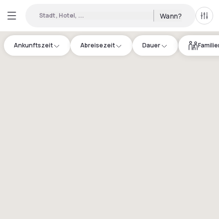
Stadt, Hotel, ...
Wann?
Alle 
Ankunftszeit
Abreisezeit
Dauer
Famili