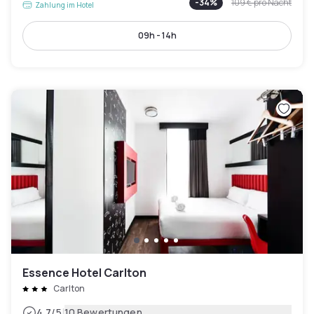
-
34
%
109 €
pro Nacht
Zahlung im Hotel
09h - 14h
Essence Hotel Carlton
Carlton
|
4.7
/5
10 Bewertungen