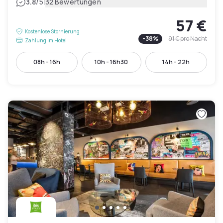
|
3.8
/5
32 Bewertungen
57 €
Kostenlose Stornierung
-
38
%
91 €
pro Nacht
Zahlung im Hotel
08h - 16h
10h - 16h30
14h - 22h