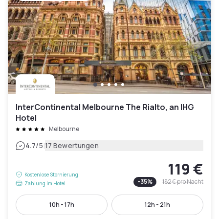
InterContinental Melbourne The Rialto, an IHG
Hotel
Melbourne
|
4.7
/5
17 Bewertungen
119 €
Kostenlose Stornierung
-
35
%
182 €
pro Nacht
Zahlung im Hotel
10h - 17h
12h - 21h