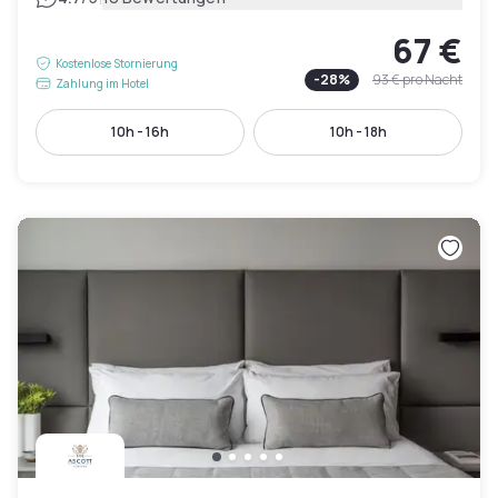
67 €
Kostenlose Stornierung
-
28
%
93 €
pro Nacht
Zahlung im Hotel
10h - 16h
10h - 18h