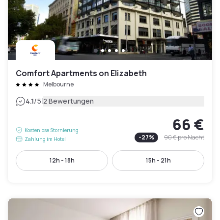
Comfort Apartments on Elizabeth
Melbourne
|
4.1
/5
2 Bewertungen
66 €
Kostenlose Stornierung
-
27
%
90 €
pro Nacht
Zahlung im Hotel
12h - 18h
15h - 21h