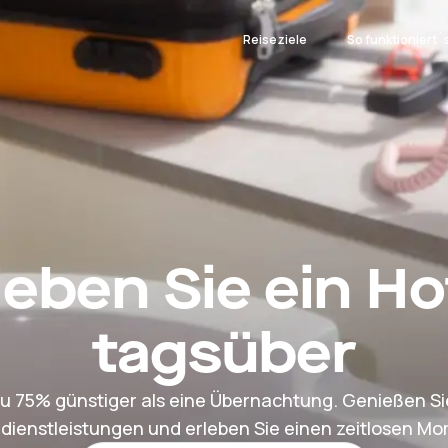
Reiseziele
So funktioniert´
leben Sie ein Ho
tagsüber
zu 75% günstiger als eine Übernachtung. Genießen Si
dienstleistungen und erleben Sie einen zeitlosen M