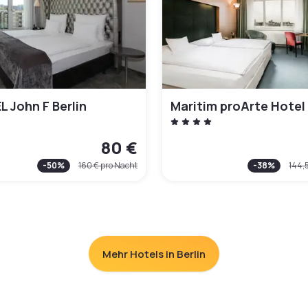
 John F Berlin
Maritim proArte Hotel 
80 €
-
50
%
160 €
pro Nacht
-
38
%
144,
Mehr Hotels in Berlin