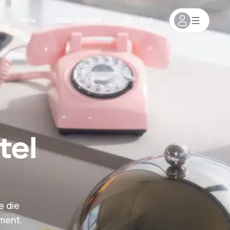
s
Hilfe
0800 724 5975
DE
•
EUR
tel
e die
oment.