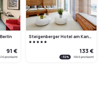
Berlin
Steigenberger Hotel am Kanzleramt
91 €
133 €
57 €
pro Nacht
-
32
%
195 €
pro Nacht