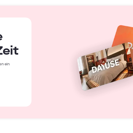
e
eit
en ein