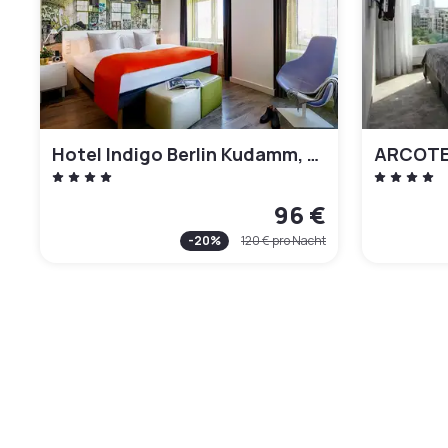
Hotel Indigo Berlin Kudamm, an IHG Hotel
ARCOTEL
96 €
-
20
%
120 €
pro Nacht