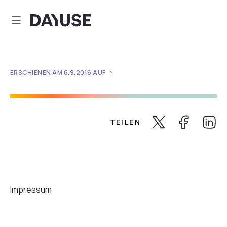
Dayuse
ERSCHIENEN AM
6.9.2016
AUF
TEILEN
Share Twitter
Share Faceb
Share 
Impressum