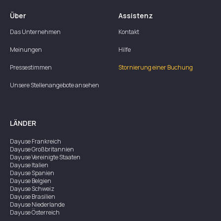
Über
Assistenz
Das Unternehmen
Kontakt
Meinungen
Hilfe
Pressestimmen
Stornierung einer Buchung
Unsere Stellenangebote ansehen
LÄNDER
Dayuse
Frankreich
Dayuse
Großbritannien
Dayuse
Vereinigte Staaten
Dayuse
Italien
Dayuse
Spanien
Dayuse
Belgien
Dayuse
Schweiz
Dayuse
Brasilien
Dayuse
Niederlande
Dayuse
Österreich
Dayuse
Australien