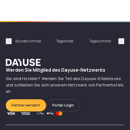
Stundenzimmer
Tageshotel
Tageszimmer
Gün
Précédent
Suiv
Dayuse
Werden Sie Mitglied des Dayuse-Netzwerks
Sie sind Hotelier? Werden Sie Teil des Dayuse-Erlebnisses
und schließen Sie sich unserem Netzwerk von Partnerhotels
an
Partner werden!
Portal-Login