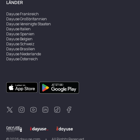
LÄNDER
Dayuse
Frankreich
Dayuse
Großbritannien
Dayuse
Vereinigte Staaten
Dayuse
Italien
Dayuse
Spanien
Dayuse
Belgien
Dayuse
Schweiz
Dayuse
Brasilien
Dayuse
Niederlande
Dayuse
Österreich
Dayuse
Australien
Dayuse
Irland
Dayuse
Hongkong
Dayuse
Kanada
Dayuse
Singapur
Dayuse
Zweden
Dayuse
Thailand
Dayuse
Portugal
Dayuse
Korea
Dayuse
Neuseeland
Dayuse
Türkei
©
2026
dayuse.com
•
All Rights Reserved