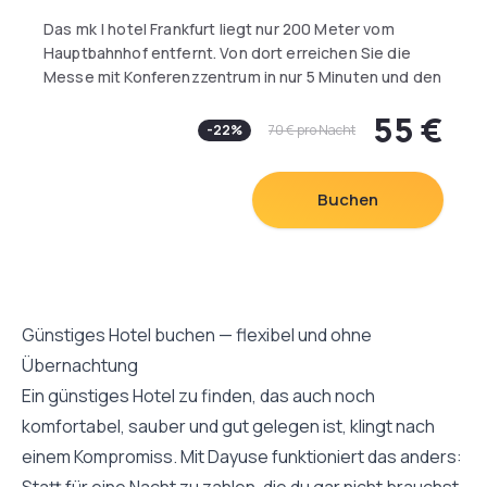
Das mk | hotel Frankfurt liegt nur 200 Meter vom
Hauptbahnhof entfernt. Von dort erreichen Sie die
Messe mit Konferenzzentrum in nur 5 Minuten und den
Flughafen in 10 Minuten mit der S-Bahn.
55 €
-
22
%
70 €
pro Nacht
Direkt an der Kaiserstraße gelegen ist es der ideale
Ausgangspunkt, um Frankfurt zu erkunden. Ein ca. 10-
minütiger Spaziergang, am Financial District vorbei,
Buchen
führt Sie direkt zur Frankfurter Zeil mit ihren
zahlreichen Kaufhäusern und Geschäften. Die
weltberühmte Frankfurter Oper erreichen Sie ebenso
in wenigen Gehminuten.
Günstiges Hotel buchen — flexibel und ohne
Gerne können Sie mit Ihren Geschäftspartnern auch
Übernachtung
das Tagungsraum, mit bis zu 15 Personen nutzen.
Ein günstiges Hotel zu finden, das auch noch
komfortabel, sauber und gut gelegen ist, klingt nach
einem Kompromiss. Mit Dayuse funktioniert das anders:
Statt für eine Nacht zu zahlen, die du gar nicht brauchst,