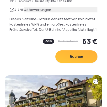
Köln
>
Innenstadt
>
Cerano City Hotel Köln am Dom
|
4.4
/5
42 Bewertungen
Dieses 3-Sterne-Hotel in der Altstadt von Köln bietet
kostenfreies Wi-Fi und ein großes, kostenfreies
Frühstücksbuffet. Der U-Bahnhof Appellhofplatz liegt 1
Gehminute entfernt.
63 €
-
58
%
150 €
pro Nacht
Jedes Zimmer im Cerano City Hotel Köln am Dom
verfügt über kostenfreies Sky-TV, eine Minibar und
einen Schreibtisch. Bei der Ankunft erhalten Sie
Buchen
kostenfreies Mineralwasser und frisches Obst.