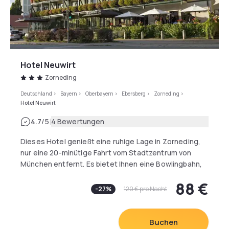
Hotel Neuwirt
Zorneding
Deutschland
>
Bayern
>
Oberbayern
>
Ebersberg
>
Zorneding
>
Hotel Neuwirt
|
4.7
/5
4 Bewertungen
Dieses Hotel genießt eine ruhige Lage in Zorneding,
nur eine 20-minütige Fahrt vom Stadtzentrum von
München entfernt. Es bietet Ihnen eine Bowlingbahn,
kostenfreies Highspeed-WLAN und einen
88 €
Wellnessbereich mit einer Sauna und einem
-
27
%
120 €
pro Nacht
Aromatherapie-Dampfbad. Alle der klassisch
eingerichteten Zimmer im Hotel Neuwirt verfügen
über Sat-TV und ein eigenes Bad mit Hausschuhen,
Buchen