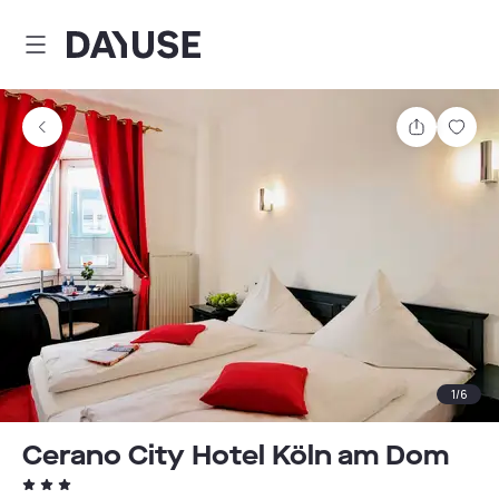
Dayuse
Teilen
Spei
1
/
6
Cerano City Hotel Köln am Dom