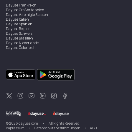
Dayuse
Frankreich
Dayuse
Großbritannien
Dayuse
Vereinigte Staaten
Dayuse
Italien
Dayuse
Spanien
Dayuse
Belgien
Dayuse
Schweiz
Dayuse
Brasilien
Dayuse
Niederlande
Dayuse
Österreich
Dayuse
Australien
Dayuse
Irland
Dayuse
Hongkong
Dayuse
Kanada
Dayuse
Singapur
Dayuse
Zweden
Dayuse
Thailand
Dayuse
Portugal
Dayuse
Korea
Dayuse
Neuseeland
Dayuse
Türkei
©
2026
dayuse.com
•
All Rights Reserved
Impressum
•
Datenschutzbestimmungen
•
AGB