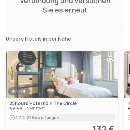
Verbindung und versuchen
Sie es erneut
Unsere Hotels in der Nähe
10h - 13h
25hours Hotel Köln The Circle
I
Innenstadt
|
4.7
/5
27 Bewertungen
132 €