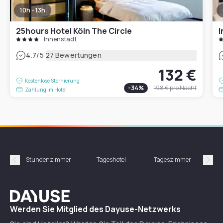
10h - 13h
25hours Hotel Köln The Circle
I
Innenstadt
|
4.7
/5
27 Bewertungen
132 €
Kostenlose Stornierung
-
34
%
198 €
pro Nacht
Zahlung im Hotel
Stundenzimmer
Tageshotel
Tageszimmer
Gün
Précédent
Suiv
Dayuse
Werden Sie Mitglied des Dayuse-Netzwerks