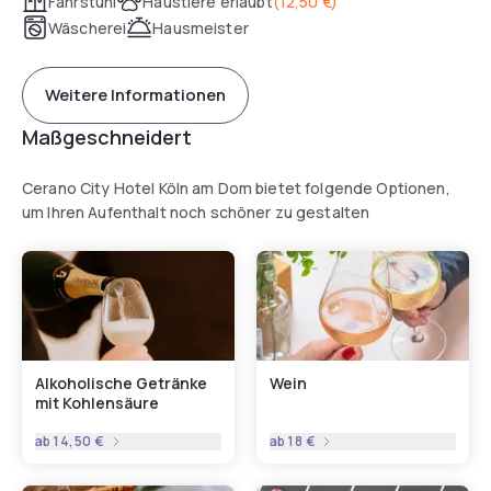
Fahrstuhl
Haustiere erlaubt
(
12,50 €
)
Wäscherei
Hausmeister
Weitere Informationen
Maßgeschneidert
Cerano City Hotel Köln am Dom bietet folgende Optionen,
um Ihren Aufenthalt noch schöner zu gestalten
Alkoholische Getränke
Wein
mit Kohlensäure
ab
14,50 €
ab
18 €