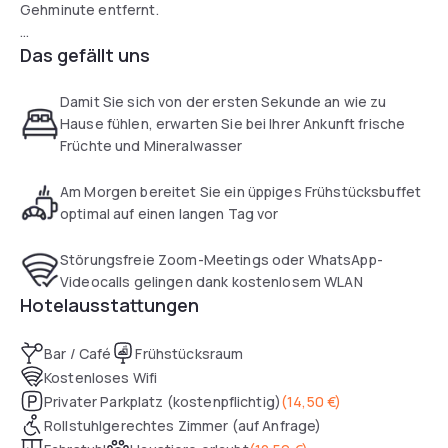
Gehminute entfernt.
Das gefällt uns
Jedes Zimmer im Cerano City Hotel Köln am Dom verfügt
über kostenfreies Sky-TV, eine Minibar und einen
Schreibtisch. Bei der Ankunft erhalten Sie kostenfreies
Damit Sie sich von der ersten Sekunde an wie zu
Mineralwasser und frisches Obst.
Hause fühlen, erwarten Sie bei Ihrer Ankunft frische
Früchte und Mineralwasser
Am Morgen bereitet Sie ein üppiges Frühstücksbuffet
optimal auf einen langen Tag vor
Störungsfreie Zoom-Meetings oder WhatsApp-
Videocalls gelingen dank kostenlosem WLAN
Hotelausstattungen
Bar / Café
Frühstücksraum
Kostenloses Wifi
Privater Parkplatz (kostenpflichtig)
(
14,50 €
)
Rollstuhlgerechtes Zimmer (auf Anfrage)