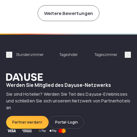
Marc
Johan
Weitere Bewertungen
Stundenzimmer
Tageshotel
Tageszimmer
Gün
Précédent
Suiv
Dayuse
Werden Sie Mitglied des Dayuse-Netzwerks
Sie sind Hotelier? Werden Sie Teil des Dayuse-Erlebnisses
und schließen Sie sich unserem Netzwerk von Partnerhotels
an
Partner werden!
Portal-Login