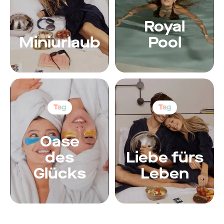
Royal
Miniurlaub
Pool
Tag
Tag
Oase
des
Liebe fürs
Glücks
Leben