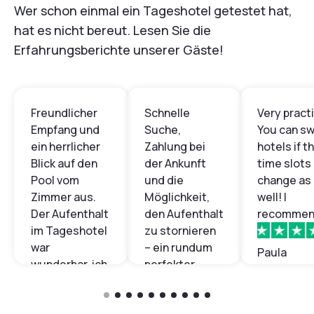
Wer schon einmal ein Tageshotel getestet hat,
hat es nicht bereut. Lesen Sie die
Erfahrungsberichte unserer Gäste!
Freundlicher
Schnelle
Very practi
Empfang und
Suche,
You can sw
ein herrlicher
Zahlung bei
hotels if t
Blick auf den
der Ankunft
time slots
Pool vom
und die
change as
Zimmer aus.
Möglichkeit,
well! I
Der Aufenthalt
den Aufenthalt
recommen
im Tageshotel
zu stornieren
war
– ein rundum
Paula
wunderbar, ich
perfekter
kann es nur
Aufenthalt.
empfehlen!
Vielen Dank!