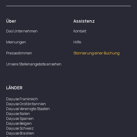
Über
Assistenz
Das Unternehmen
Kontakt
Meinungen
Hilfe
Pressestimmen
Stornierung einer Buchung
Unsere Stellenangebote ansehen
LÄNDER
Dayuse
Frankreich
Dayuse
Großbritannien
Dayuse
Vereinigte Staaten
Dayuse
Italien
Dayuse
Spanien
Dayuse
Belgien
Dayuse
Schweiz
Dayuse
Brasilien