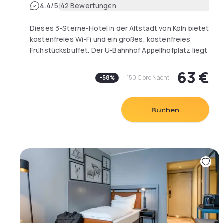
|
4.4
/5
42 Bewertungen
Dieses 3-Sterne-Hotel in der Altstadt von Köln bietet
kostenfreies Wi-Fi und ein großes, kostenfreies
Frühstücksbuffet. Der U-Bahnhof Appellhofplatz liegt
1 Gehminute entfernt.
63 €
-
58
%
150 €
pro Nacht
Jedes Zimmer im Cerano City Hotel Köln am Dom
verfügt über kostenfreies Sky-TV, eine Minibar und
einen Schreibtisch. Bei der Ankunft erhalten Sie
Buchen
kostenfreies Mineralwasser und frisches Obst.