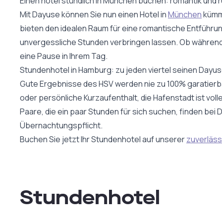
Einen hotel stündlich in München buchen: romantik und 
Mit Dayuse können Sie nun einen Hotel in
München
kümme
bieten den idealen Raum für eine romantische Entführu
unvergessliche Stunden verbringen lassen. Ob während
eine Pause in Ihrem Tag.
Stundenhotel in Hamburg: zu jeden viertel seinen Dayus
Gute Ergebnisse des HSV werden nie zu 100% garatierba
oder persönliche Kurzaufenthalt, die Hafenstadt ist voll
Paare, die ein paar Stunden für sich suchen, finden be
Übernachtungspflicht.
Buchen Sie jetzt Ihr Stundenhotel auf unserer
zuverläss
Stundenhotel