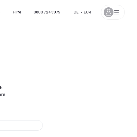
s
Hilfe
0800 724 5975
DE
•
EUR
ch
ere