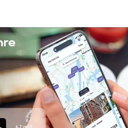
bzw. 40 km entfernt.
hre
4,7
von 5