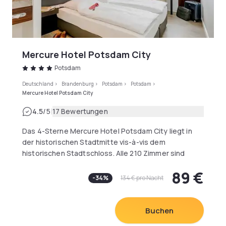
Meter zum Mittleren Ring. Idealer Ausgangspunkt für
den geschäftlichen sowie privaten Aufenthalt!
Mercure Hotel Potsdam City
Potsdam
Deutschland
>
Brandenburg
>
Potsdam
>
Potsdam
>
Mercure Hotel Potsdam City
|
4.5
/5
17 Bewertungen
Das 4-Sterne Mercure Hotel Potsdam City liegt in
der historischen Stadtmitte vis-à-vis dem
historischen Stadtschloss. Alle 210 Zimmer sind
klimatisiert und haben WLAN. Die oberen Etagen
89 €
bieten eine tolle Aussicht auf Potsdam und die Seen.
-
34
%
134 €
pro Nacht
Hier befinden sich einige der 15 Konferenzräume für
Veranstaltungen mit bis zu 200 Personen. Der
Hauptbahnhof ist nur wenige Schritte entfernt. Die
Buchen
Berliner Flughäfen Tegel und Schönefeld sind 35 km