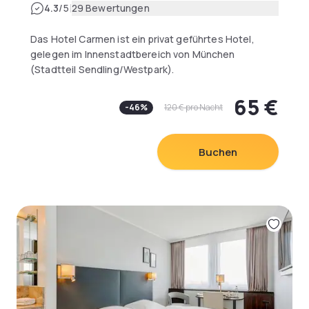
|
4.3
/5
29 Bewertungen
Das Hotel Carmen ist ein privat geführtes Hotel,
gelegen im Innenstadtbereich von München
(Stadtteil Sendling/Westpark).
Das Hotel hat 63 Zimmer, ausgestattet mit
65 €
-
46
%
120 €
pro Nacht
Kirschholzmöbeln, Bad/WC oder Dusche/WC,
Telefon, Radio, Minibar, Flat-TV, Pay-TV (kostenlos),
Internetzugang + W-Lan (kostenlos) und vielem
Buchen
mehr. Das Hotel bietet ein Konferenzraum für bis zu
16 Personen und sämtliche Conciergedienste
(Stadtrundfahrten, Schlössertouren, Mietwagen).
Genießen Sie unser Frühstücksbuffet mit Bio-Ecke
oder ein Essen in unserem indisch-internationalen
Restaurant.
Zur U-Bahn Station „HARRAS“ (S7/U6) sind es nur
200 Meter (8 U-Bahn Minuten zum Marienplatz), 500