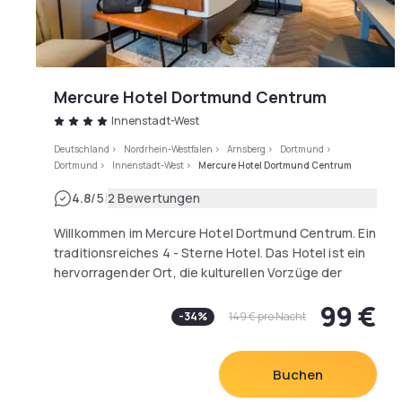
Mercure Hotel Dortmund Centrum
Innenstadt-West
Deutschland
>
Nordrhein-Westfalen
>
Arnsberg
>
Dortmund
>
Dortmund
>
Innenstadt-West
>
Mercure Hotel Dortmund Centrum
|
4.8
/5
2 Bewertungen
Willkommen im Mercure Hotel Dortmund Centrum. Ein
traditionsreiches 4 - Sterne Hotel. Das Hotel ist ein
hervorragender Ort, die kulturellen Vorzüge der
Hauptstadt Westfalens zu erkunden. Das 4-Sterne
99 €
Hotel liegt nur wenige Schritte vom Friedensplatz mit
-
34
%
149 €
pro Nacht
historischem und neuem Rathaus. Attraktionen wie
den Alten Markt mit Cafés und Restaurants, die
Thiergalerie, Oper, Schauspielhaus und selbst das
Buchen
Dortmunder U erreichen Sie bequem zu Fuß. Das