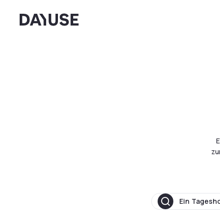
Dayuse
E
zu
Ein Tagesh