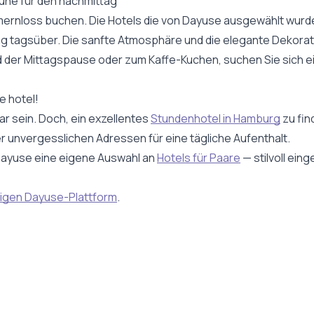
ruhe für den nachmittag
rnloss buchen. Die Hotels die von Dayuse ausgewählt wurden, 
ng tagsüber. Die sanfte Atmosphäre und die elegante Dekora
 der Mittagspause oder zum Kaffe-Kuchen, suchen Sie sich ei
e hotel!
r sein. Doch, ein exzellentes
Stundenhotel in Hamburg
zu fin
er unvergesslichen Adressen für eine tägliche Aufenthalt.
i Dayuse eine eigene Auswahl an
Hotels für Paare
— stilvoll ein
igen Dayuse-Plattform
.