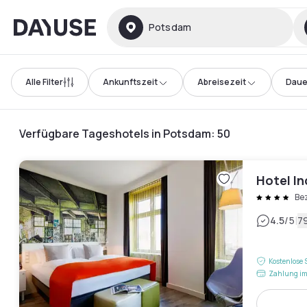
Dayuse
Potsdam
Alle Filter
Ankunftszeit
Abreisezeit
Daue
Verfügbare Tageshotels in Potsdam
:
50
Hotel In
Be
|
4.5
/5
7
Kostenlose 
Zahlung im