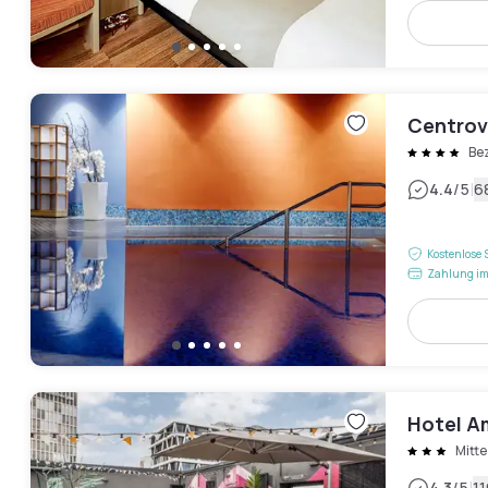
Centrov
Be
|
4.4
/5
6
Kostenlose 
Zahlung im
Hotel A
Mitte
4.3
/5
1