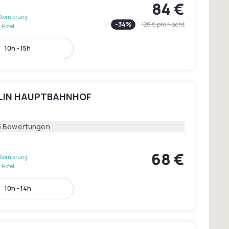
84 €
Stornierung
-
34
%
126 €
pro Nacht
 Hotel
10h - 15h
RLIN HAUPTBAHNHOF
3 Bewertungen
68 €
Stornierung
 Hotel
10h - 14h