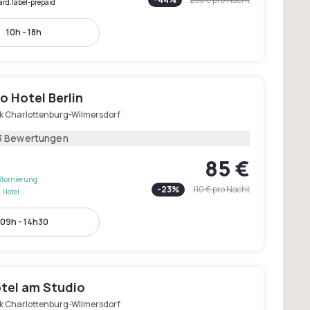
ard.label-prepaid
10h - 18h
 Hotel Berlin
rk Charlottenburg-Wilmersdorf
3 Bewertungen
85 €
Stornierung
-
23
%
110 €
pro Nacht
 Hotel
09h - 14h30
otel am Studio
rk Charlottenburg-Wilmersdorf