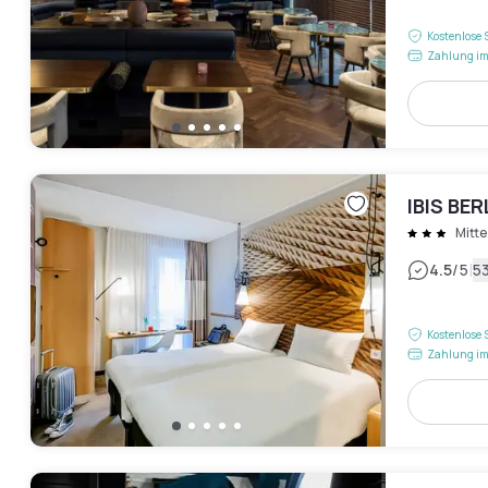
Kostenlose 
Zahlung im
IBIS BE
Mitte
|
4.5
/5
5
Kostenlose 
Zahlung im