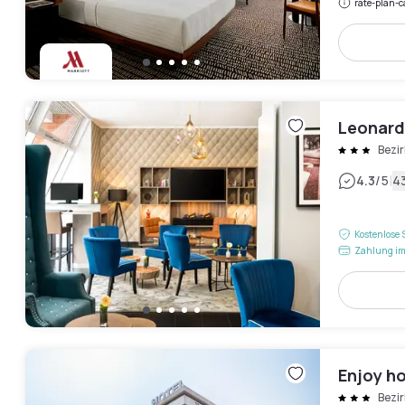
rate-plan-c
Leonardo
Bezi
|
4.3
/5
4
Kostenlose 
Zahlung im
Enjoy h
Bezi