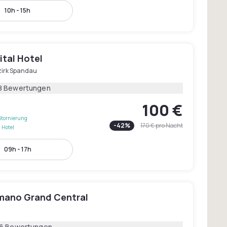
10h - 15h
ital Hotel
zirk Spandau
8 Bewertungen
100 €
Stornierung
-
42
%
170 €
pro Nacht
 Hotel
09h - 17h
mano Grand Central
16 Bewertungen