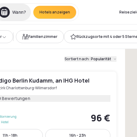
Wann?
Hotels anzeigen
Reiseziel
r
Familienzimmer
Rückzugsorte mit 4 oder 5 Stern
Sortiert nach
:
Popularität
digo Berlin Kudamm, an IHG Hotel
zirk Charlottenburg-Wilmersdorf
9 Bewertungen
96 €
Stornierung
 Hotel
11h - 18h
16h - 23h