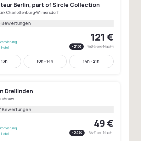
eur Berlin, part of Sircle Collection
zirk Charlottenburg-Wilmersdorf
9 Bewertungen
121 €
Stornierung
-
21
%
152 €
pro Nacht
 Hotel
 13h
10h - 14h
14h - 21h
in Dreilinden
machnow
7 Bewertungen
49 €
Stornierung
-
24
%
64 €
pro Nacht
 Hotel