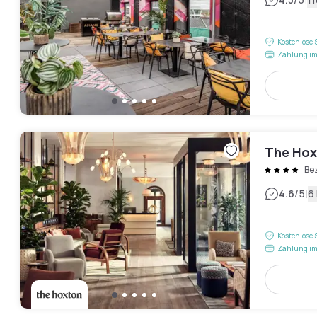
|
Kostenlose 
Zahlung im
The Hoxt
Be
|
4.6
/5
6
Kostenlose 
Zahlung im