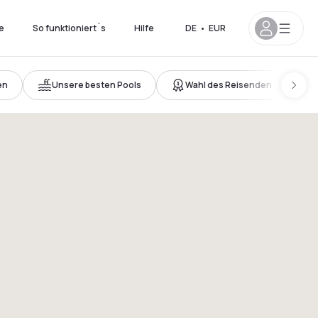
e
So funktioniert´s
Hilfe
DE
•
EUR
en
Unsere besten Pools
Wahl des Reisenden