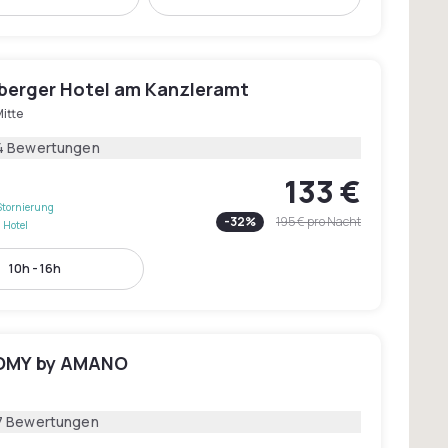
berger Hotel am Kanzleramt
itte
4 Bewertungen
133 €
Stornierung
-
32
%
195 €
pro Nacht
 Hotel
10h - 16h
ROMY by AMANO
7 Bewertungen