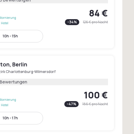
84 €
Stornierung
-
34
%
126 €
pro Nacht
 Hotel
10h - 15h
on, Berlin
zirk Charlottenburg-Wilmersdorf
 Bewertungen
100 €
Stornierung
-
47
%
186 €
pro Nacht
 Hotel
10h - 17h