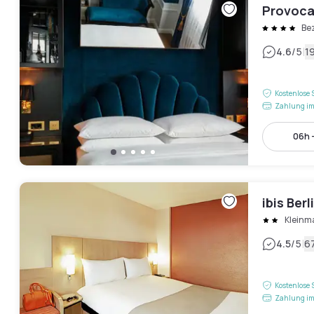
Provocat
Be
|
4.6
/5
1
Kostenlose 
Zahlung im
06h -
ibis Berl
Klein
|
4.5
/5
6
Kostenlose 
Zahlung im