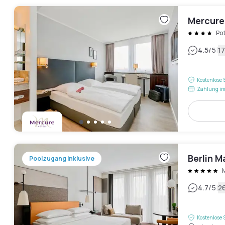
Mercure
Po
|
4.5
/5
1
Kostenlose 
Zahlung im
Berlin M
Poolzugang inklusive
M
|
4.7
/5
2
Kostenlose 