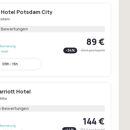
 Hotel Potsdam City
tsdam
7 Bewertungen
89 €
Stornierung
-
34
%
134 €
pro Nacht
 Hotel
09h - 15h
arriott Hotel
itte
6 Bewertungen
144 €
Stornierung
-
44
%
255 €
pro Nacht