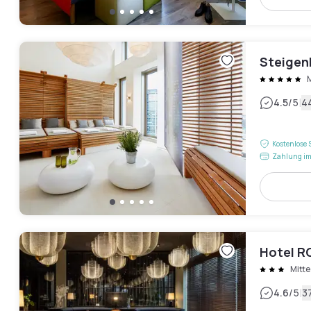
Steigen
M
|
4.5
/5
4
Kostenlose 
Zahlung im
Hotel 
Mitte
|
4.6
/5
3