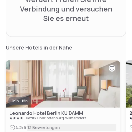
Verbindung und versuchen
Sie es erneut
Unsere Hotels in der Nähe
09h - 15h
Leonardo Hotel Berlin KU'DAMM
2
Bezirk Charlottenburg-Wilmersdorf
|
4.2
/5
13 Bewertungen