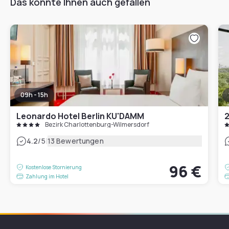
Das könnte Ihnen auch gefallen
09h - 15h
Leonardo Hotel Berlin KU'DAMM
2
Bezirk Charlottenburg-Wilmersdorf
|
4.2
/5
13 Bewertungen
96 €
Kostenlose Stornierung
Zahlung im Hotel