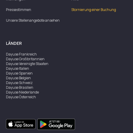
Pressestimmen
Stornierung einer Buchung
Unsere Stellenangebote ansehen
LÄNDER
Dayuse
Frankreich
Dayuse
Großbritannien
Dayuse
Vereinigte Staaten
Dayuse
Italien
Dayuse
Spanien
Dayuse
Belgien
Dayuse
Schweiz
Dayuse
Brasilien
Dayuse
Niederlande
Dayuse
Österreich
Dayuse
Australien
Dayuse
Irland
Dayuse
Hongkong
Dayuse
Kanada
Dayuse
Singapur
Dayuse
Zweden
Dayuse
Thailand