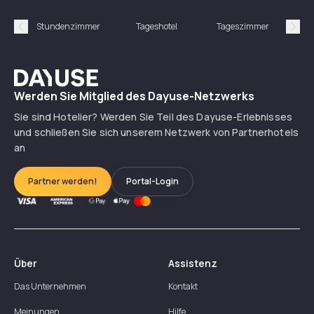
Stundenzimmer
Tageshotel
Tageszimmer
Gün
Précédent
Suiv
Dayuse
Werden Sie Mitglied des Dayuse-Netzwerks
Sie sind Hotelier? Werden Sie Teil des Dayuse-Erlebnisses
und schließen Sie sich unserem Netzwerk von Partnerhotels
an
Partner werden!
Portal-Login
Über
Assistenz
Das Unternehmen
Kontakt
Meinungen
Hilfe