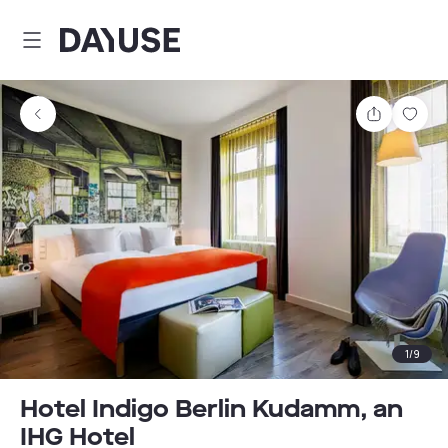
Dayuse
Teilen
Spei
1
/
9
Hotel Indigo Berlin Kudamm, an
IHG Hotel