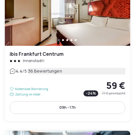
ibis Frankfurt Centrum
Innenstadt I
|
4.4
/5
36 Bewertungen
59 €
Kostenlose Stornierung
-
24
%
77 €
pro Nacht
Zahlung im Hotel
09h - 17h