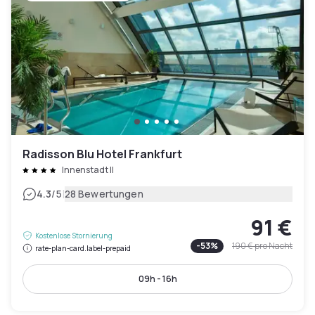
Radisson Blu Hotel Frankfurt
Innenstadt II
|
4.3
/5
28 Bewertungen
91 €
Kostenlose Stornierung
-
53
%
190 €
pro Nacht
rate-plan-card.label-prepaid
09h - 16h