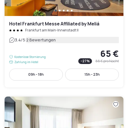
Hotel Frankfurt Messe Affiliated by Meliá
Frankfurt am Main-Innenstadt II
|
3.4
/5
2 Bewertungen
65 €
Kostenlose Stornierung
-
27
%
88 €
pro Nacht
Zahlung im Hotel
09h - 18h
15h - 23h