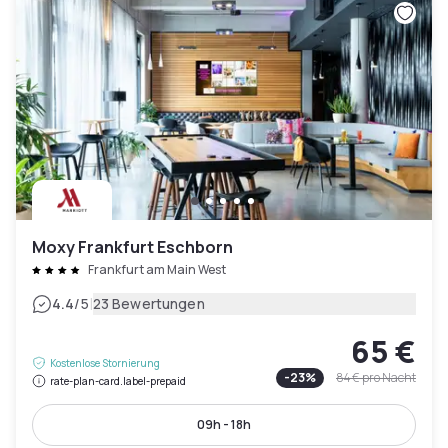
Moxy Frankfurt Eschborn
Frankfurt am Main West
|
4.4
/5
23 Bewertungen
65 €
Kostenlose Stornierung
-
23
%
84 €
pro Nacht
rate-plan-card.label-prepaid
09h - 18h