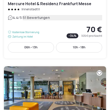
Mercure Hotel & Residenz Frankfurt Messe
Innenstadt II
|
4.4
/5
51 Bewertungen
70 €
Kostenlose Stornierung
-
34
%
105 €
pro Nacht
Zahlung im Hotel
06h - 13h
10h - 18h