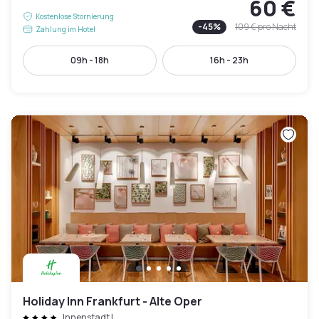
60 €
Kostenlose Stornierung
-
45
%
109 €
pro Nacht
Zahlung im Hotel
09h - 18h
16h - 23h
Holiday Inn Frankfurt - Alte Oper
Innenstadt I