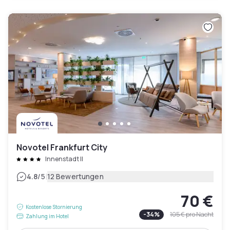
Novotel Frankfurt City
Innenstadt II
|
4.8
/5
12 Bewertungen
70 €
Kostenlose Stornierung
-
34
%
105 €
pro Nacht
Zahlung im Hotel