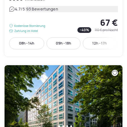
|
4.7
/5
93 Bewertungen
67 €
Kostenlose Stornierung
-
40
%
110 €
pro Nacht
Zahlung im Hotel
08h - 14h
09h - 18h
12h - 17h