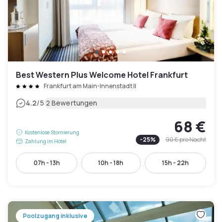
Best Western Plus Welcome Hotel Frankfurt
Frankfurt am Main-Innenstadt II
|
4.2
/5
2 Bewertungen
68 €
Kostenlose Stornierung
-
25
%
90 €
pro Nacht
Zahlung im Hotel
07h - 13h
10h - 18h
15h - 22h
Poolzugang inklusive