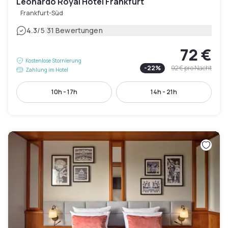
Leonardo Royal Hotel Frankfurt
Frankfurt-Süd
|
4.3
/5
31 Bewertungen
72 €
Kostenlose Stornierung
-
22
%
92 €
pro Nacht
Zahlung im Hotel
10h - 17h
14h - 21h