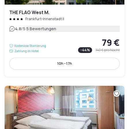
THE FLAG West M.
Frankfurt-Innenstadt II
|
4.8
/5
5 Bewertungen
79 €
Kostenlose Stornierung
-
44
%
140 €
pro Nacht
Zahlung im Hotel
10h - 17h