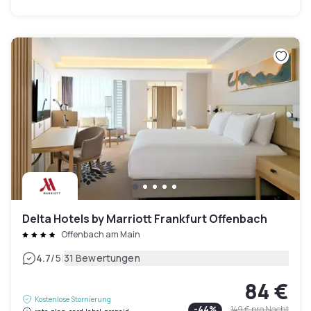
Delta Hotels by Marriott Frankfurt Offenbach
Offenbach am Main
|
4.7
/5
31 Bewertungen
84 €
Kostenlose Stornierung
-
44
%
149 €
pro Nacht