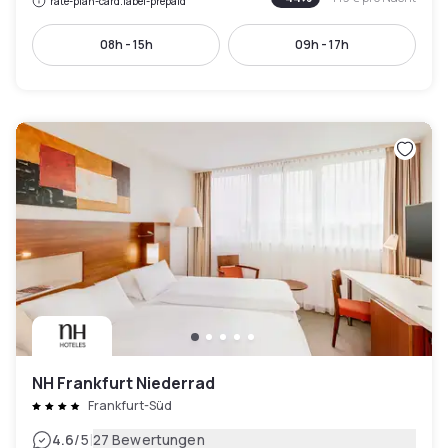
rate-plan-card.label-prepaid
08h - 15h
09h - 17h
NH Frankfurt Niederrad
Frankfurt-Süd
|
4.6
/5
27 Bewertungen