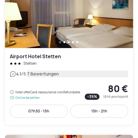
Airport Hotel Stetten
Stetten
|
4.1
/5
7 Bewertungen
80 €
hotel.offerCard.reassurance.nonRefundable
-
39
%
131 €
pro Nacht
Online bezahlen
07h30 - 15h
15h - 21h