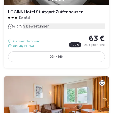
LOGINN Hotel Stuttgart Zuffenhausen
Korntal
|
4.3
/5
9 Bewertungen
63 €
Kostenlose Stornierung
-
22
%
80 €
pro Nacht
Zahlung im Hotel
07h - 16h