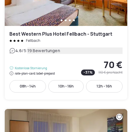
Best Western Plus Hotel Fellbach - Stuttgart
Fellbach
|
4.6
/5
19 Bewertungen
70 €
Kostenlose Stornierung
-
37
%
110 €
pro Nacht
rate-plan-card.label-prepaid
08h - 14h
10h - 16h
12h - 16h