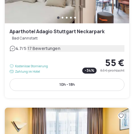
Aparthotel Adagio Stuttgart Neckarpark
Bad Cannstatt
|
4.7
/5
17 Bewertungen
55 €
Kostenlose Stornierung
-
34
%
83 €
pro Nacht
Zahlung im Hotel
10h - 18h