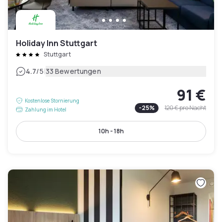
Holiday Inn Stuttgart
Stuttgart
|
4.7
/5
33 Bewertungen
91 €
Kostenlose Stornierung
-
25
%
120 €
pro Nacht
Zahlung im Hotel
10h - 18h