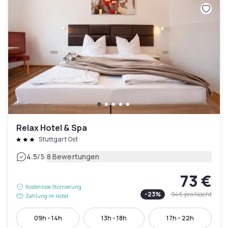
Relax Hotel & Spa
Stuttgart Ost
|
4.5
/5
8 Bewertungen
73 €
Kostenlose Stornierung
-
23
%
94 €
pro Nacht
Zahlung im Hotel
09h - 14h
13h - 18h
17h - 22h