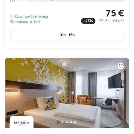
75 €
Kostenlose Stornierung
-
43
%
130 €
pro Nacht
Zahlung im Hotel
10h - 15h