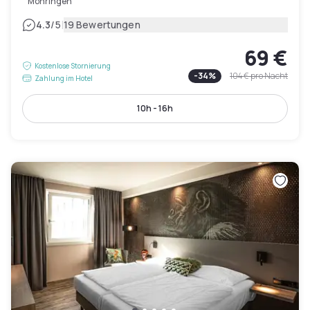
Möhringen
|
4.3
/5
19 Bewertungen
69 €
Kostenlose Stornierung
-
34
%
104 €
pro Nacht
Zahlung im Hotel
10h - 16h