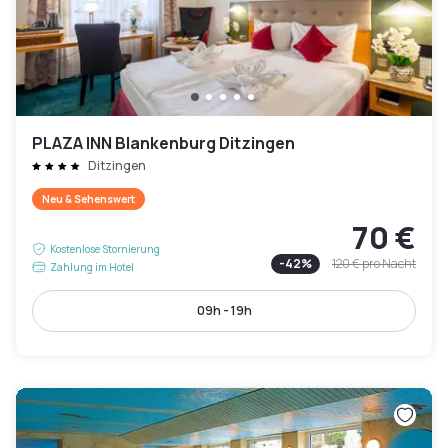
PLAZA INN Blankenburg Ditzingen
Ditzingen
Neu & Sehenswert
70 €
Kostenlose Stornierung
-
42
%
120 €
pro Nacht
Zahlung im Hotel
09h - 19h