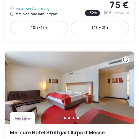
75 €
Kostenlose Stornierung
-
32
%
110 €
pro Nacht
rate-plan-card.label-prepaid
10h - 17h
14h - 21h
Mercure Hotel Stuttgart Airport Messe