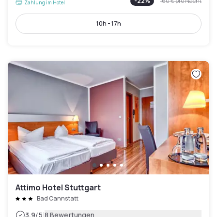
-
22
%
160 €
pro Nacht
Zahlung im Hotel
10h - 17h
Attimo Hotel Stuttgart
Bad Cannstatt
|
3.9
/5
8 Bewertungen