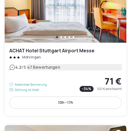
ACHAT Hotel Stuttgart Airport Messe
Möhringen
|
4.2
/5
47 Bewertungen
71 €
Kostenlose Stornierung
-
34
%
107 €
pro Nacht
Zahlung im Hotel
10h - 17h