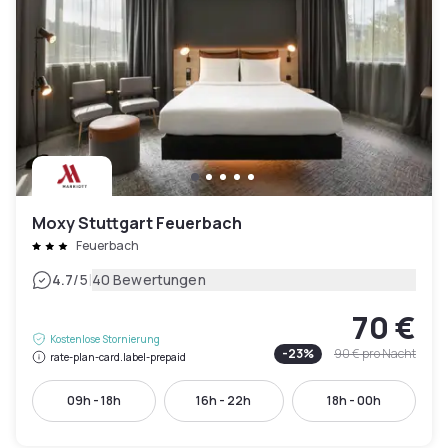
Moxy Stuttgart Feuerbach
Feuerbach
|
4.7
/5
40 Bewertungen
70 €
Kostenlose Stornierung
-
23
%
90 €
pro Nacht
rate-plan-card.label-prepaid
09h - 18h
16h - 22h
18h - 00h