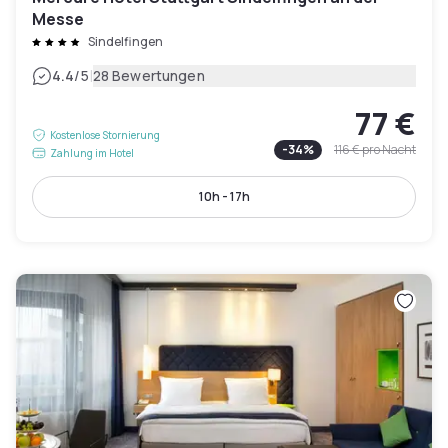
Messe
Sindelfingen
|
4.4
/5
28 Bewertungen
77 €
Kostenlose Stornierung
-
34
%
116 €
pro Nacht
Zahlung im Hotel
10h - 17h