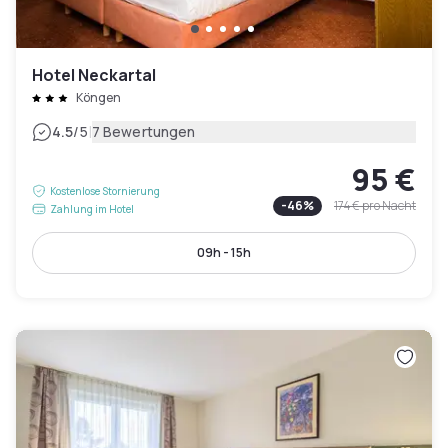
Hotel Neckartal
Köngen
|
4.5
/5
7 Bewertungen
95 €
Kostenlose Stornierung
-
46
%
174 €
pro Nacht
Zahlung im Hotel
09h - 15h