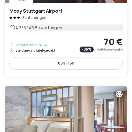
Moxy Stuttgart Airport
Echterdingen
|
4.7
/5
145 Bewertungen
70 €
Kostenlose Stornierung
-
36
%
109 €
pro Nacht
rate-plan-card.label-prepaid
09h - 16h