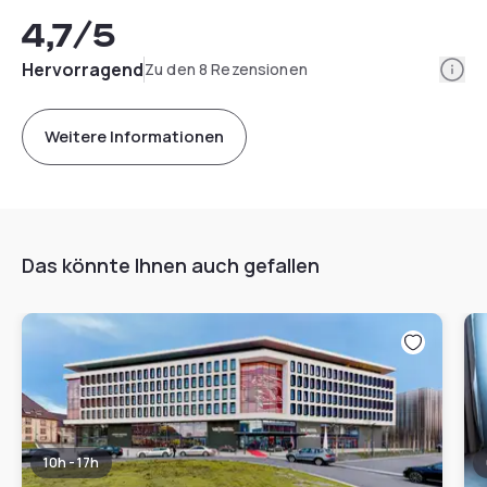
4,7
/5
Info
Hervorragend
Zu den 8 Rezensionen
Weitere Informationen
Das könnte Ihnen auch gefallen
10h - 17h