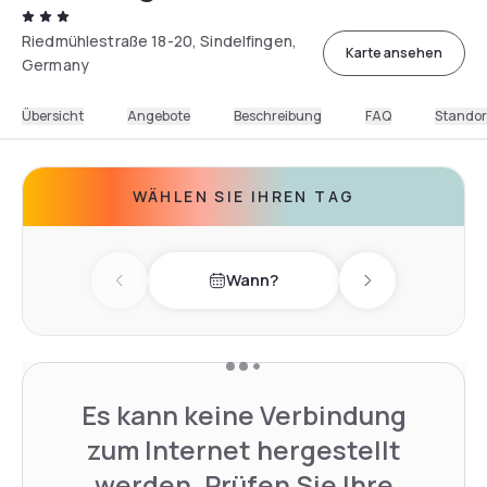
Riedmühlestraße 18-20, Sindelfingen,
Karte ansehen
Germany
Übersicht
Angebote
Beschreibung
FAQ
Standor
WÄHLEN SIE IHREN TAG
Wann?
Previous day
Next day
Es kann keine Verbindung
zum Internet hergestellt
werden. Prüfen Sie Ihre