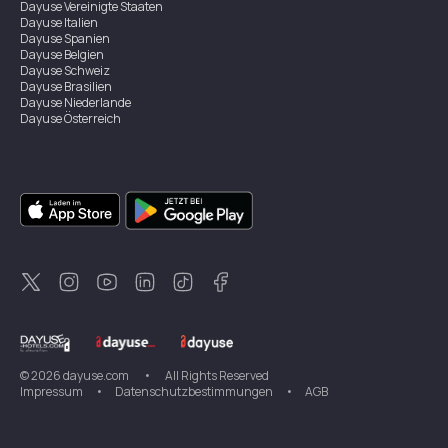
Dayuse
Vereinigte Staaten
Dayuse
Italien
Dayuse
Spanien
Dayuse
Belgien
Dayuse
Schweiz
Dayuse
Brasilien
Dayuse
Niederlande
Dayuse
Österreich
Dayuse
Australien
Dayuse
Irland
Dayuse
Hongkong
Dayuse
Kanada
Dayuse
Singapur
Dayuse
Zweden
Dayuse
Thailand
Dayuse
Portugal
Dayuse
Korea
Dayuse
Neuseeland
Dayuse
Türkei
©
2026
dayuse.com
•
All Rights Reserved
Impressum
•
Datenschutzbestimmungen
•
AGB