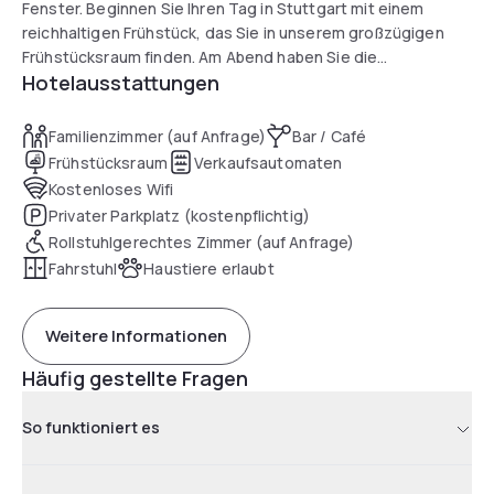
Fenster. Beginnen Sie Ihren Tag in Stuttgart mit einem
reichhaltigen Frühstück, das Sie in unserem großzügigen
Frühstücksraum finden. Am Abend haben Sie die
Hotelausstattungen
Möglichkeit, an unserer Hotelbar oder in der Lounge einen
Drink zu nehmen.
Familienzimmer (auf Anfrage)
Bar / Café
Frühstücksraum
Verkaufsautomaten
Kostenloses Wifi
Privater Parkplatz (kostenpflichtig)
Rollstuhlgerechtes Zimmer (auf Anfrage)
Fahrstuhl
Haustiere erlaubt
Weitere Informationen
Häufig gestellte Fragen
So funktioniert es