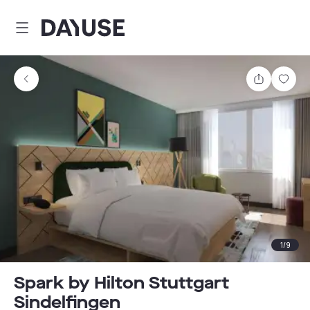
Dayuse
Teilen
Spei
1
/
9
Spark by Hilton Stuttgart
Sindelfingen