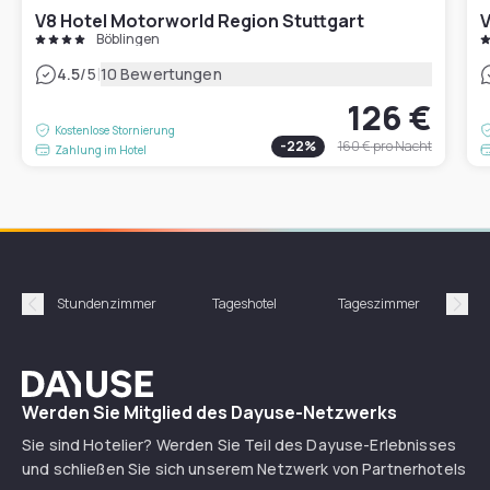
V8 Hotel Motorworld Region Stuttgart
V
Böblingen
|
4.5
/5
10 Bewertungen
126 €
Kostenlose Stornierung
-
22
%
160 €
pro Nacht
Zahlung im Hotel
Stundenzimmer
Tageshotel
Tageszimmer
Gün
Précédent
Suiv
Dayuse
Werden Sie Mitglied des Dayuse-Netzwerks
Sie sind Hotelier? Werden Sie Teil des Dayuse-Erlebnisses
und schließen Sie sich unserem Netzwerk von Partnerhotels