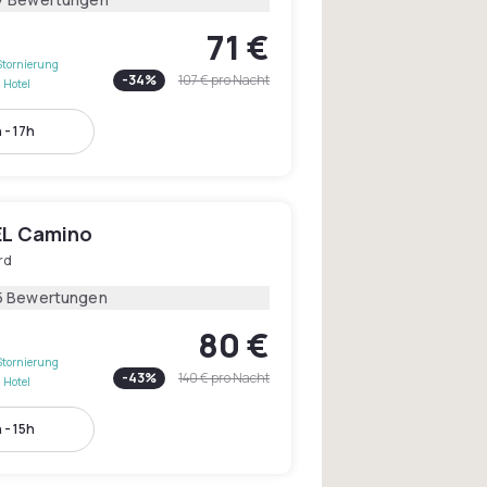
71 €
Stornierung
-
34
%
107 €
pro Nacht
 Hotel
 - 17h
L Camino
rd
5 Bewertungen
80 €
Stornierung
-
43
%
140 €
pro Nacht
 Hotel
 - 15h