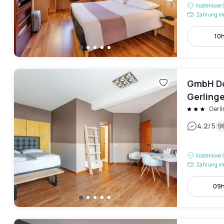
Kostenlose 
Zahlung im
10h
GmbH Do
Gerling
Gerl
|
4.2
/5
9
Kostenlose 
Zahlung im
09h