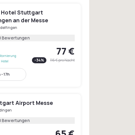
 Hotel Stuttgart
ingen an der Messe
ndelfingen
8 Bewertungen
77 €
Stornierung
-
34
%
116 €
pro Nacht
 Hotel
 - 17h
ttgart Airport Messe
dingen
8 Bewertungen
65 €