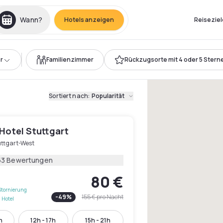
Wann?
Hotels anzeigen
Reiseziel
r
Familienzimmer
Rückzugsorte mit 4 oder 5 Stern
Sortiert nach
:
Popularität
Hotel Stuttgart
uttgart-West
53 Bewertungen
80 €
Stornierung
-
49
%
155 €
pro Nacht
 Hotel
h
12h - 17h
15h - 21h