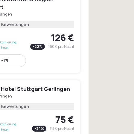
rt
blingen
0 Bewertungen
126 €
Stornierung
-
22
%
160 €
pro Nacht
 Hotel
 - 17h
 Hotel Stuttgart Gerlingen
rlingen
0 Bewertungen
75 €
Stornierung
-
34
%
113 €
pro Nacht
 Hotel