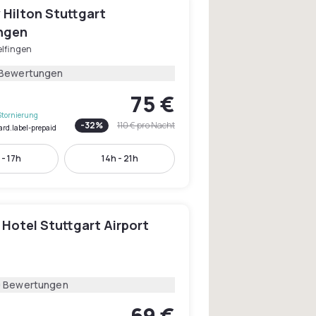
 Hilton Stuttgart
ingen
elfingen
 Bewertungen
75 €
Stornierung
-
32
%
110 €
pro Nacht
ard.label-prepaid
 - 17h
14h - 21h
Hotel Stuttgart Airport
9 Bewertungen
69 €