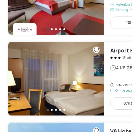
Kostenlose 
Zahlung im
10h
Airport 
Stet
|
4.1
/5
7 
hotel.offe
Online bez
07h3
V8 Hote