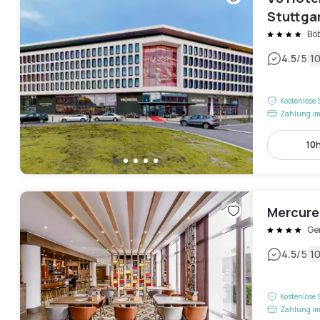
Stuttga
Bö
|
4.5
/5
1
Kostenlose 
Zahlung im
10h
Mercure
Ge
|
4.5
/5
1
Kostenlose 
Zahlung im