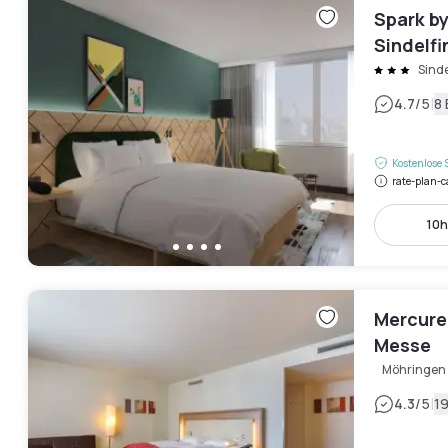
Spark by
Sindelf
Sind
|
4.7
/5
8
Kostenlose 
rate-plan-c
10h
Mercure 
Messe
Möhringen
|
4.3
/5
1