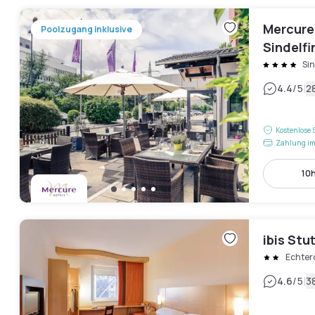
Mercure
Poolzugang inklusive
Sindelf
Si
|
4.4
/5
2
Kostenlose 
Zahlung im
10h
ibis Stu
Echter
|
4.6
/5
3