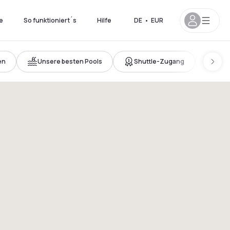
e
So funktioniert´s
Hilfe
DE
•
EUR
en
Unsere besten Pools
Shuttle-Zugang
Neu