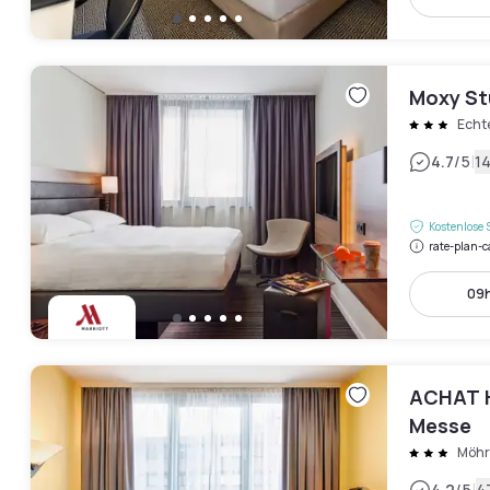
Moxy St
Echt
|
4.7
/5
1
Kostenlose 
rate-plan-c
09h
ACHAT H
Messe
Möhr
4.2
/5
4