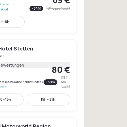
Stornierung
-
34
%
104 €
pro Nacht
 Hotel
 - 16h
Hotel Stetten
ten
Bewertungen
80 €
131 €
-
39
%
pro
rCard.reassurance.nonRefundable
Nacht
ahlen
0 - 15h
15h - 21h
l Motorworld Region