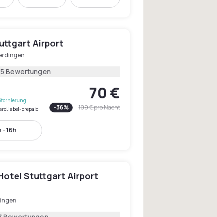
uttgart Airport
erdingen
45 Bewertungen
70 €
Stornierung
-
36
%
109 €
pro Nacht
ard.label-prepaid
 - 16h
otel Stuttgart Airport
ingen
7 Bewertungen