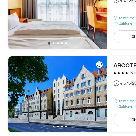
|
Kostenlose 
Zahlung im
10h
ARCOTE
No
|
4.6
/5
2
Kostenlose 
Zahlung im
10h