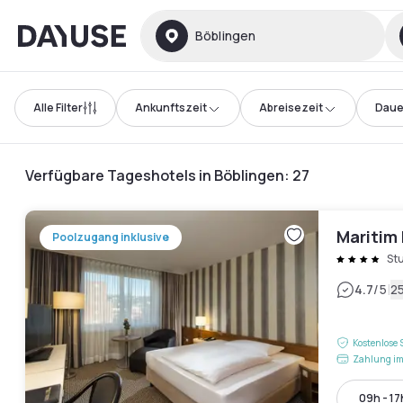
Dayuse
Böblingen
Alle Filter
Ankunftszeit
Abreisezeit
Daue
Verfügbare Tageshotels in Böblingen
:
27
Maritim 
Poolzugang inklusive
St
|
4.7
/5
2
Kostenlose 
Zahlung im
09h - 17