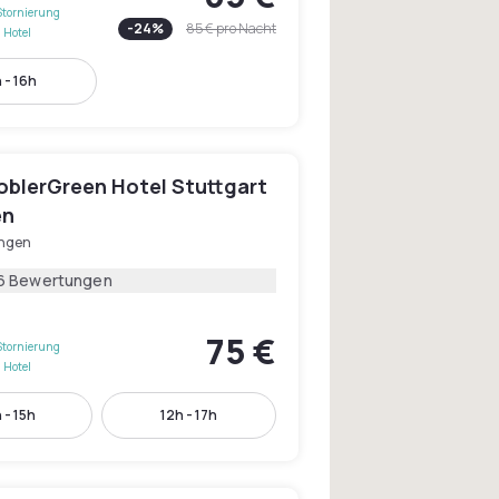
Stornierung
-
24
%
85 €
pro Nacht
 Hotel
 - 16h
blerGreen Hotel Stuttgart
en
ingen
6 Bewertungen
75 €
Stornierung
 Hotel
 - 15h
12h - 17h