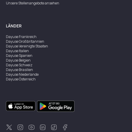
Unsere Stellenangebote ansehen
LÄNDER
Dayuse
Frankreich
Dayuse
Großbritannien
Dayuse
Vereinigte Staaten
Dayuse
Italien
Dayuse
Spanien
Dayuse
Belgien
Dayuse
Schweiz
Dayuse
Brasilien
Dayuse
Niederlande
Dayuse
Österreich
Dayuse
Australien
Dayuse
Irland
Dayuse
Hongkong
Dayuse
Kanada
Dayuse
Singapur
Dayuse
Zweden
Dayuse
Thailand
Dayuse
Portugal
Dayuse
Korea
Dayuse
Neuseeland
Dayuse
Türkei