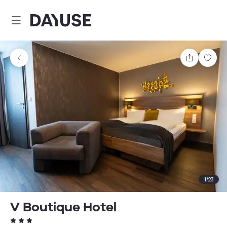
Dayuse
Teilen
Spei
1
/
23
V Boutique Hotel