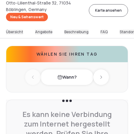
Otto-Lilienthal-Straße 32, 71034
Böblingen, Germany
Karte ansehen
Neu & Sehenswert
Übersicht
Angebote
Beschreibung
FAQ
Standor
WÄHLEN SIE IHREN TAG
Wann?
Previous day
Next day
Es kann keine Verbindung
zum Internet hergestellt
werden. Prüfen Sie Ihre