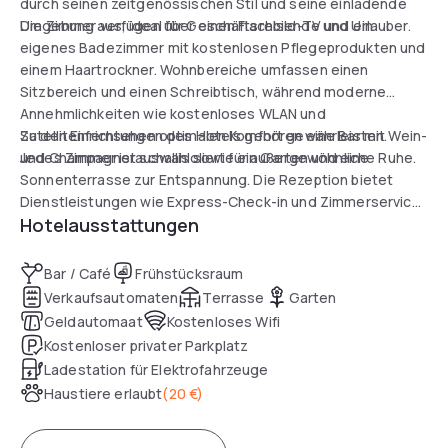
durch seinen zeitgenössischen Stil und seine einladende
Umgebung aus, ideal für Geschäftsreisende und Urlauber.
Die Zimmer verfügen über einen Flachbild-TV und ein
eigenes Badezimmer mit kostenlosen Pflegeprodukten und
einem Haartrockner. Wohnbereiche umfassen einen
Sitzbereich und einen Schreibtisch, während moderne
Annehmlichkeiten wie kostenloses WLAN und
Satellitenfernsehen optimalen Komfort gewährleisten.
Zu den Einrichtungen des Hotels gehören eine Bar mit Wein-
Jedes Zimmer ist schallisoliert für außergewöhnliche Ruhe.
und Champagnerauswahl sowie ein Garten und eine
Sonnenterrasse zur Entspannung. Die Rezeption bietet
Dienstleistungen wie Express-Check-in und Zimmerservice.
Hotelausstattungen
Haustiere sind willkommen. Mit einfachem Zugang zum 21
km entfernten Flughafen Stuttgart eignet sich das Hotel
ideal, um Ihren Tag komfortabel und bequem fortzusetzen.
Bar / Café
Frühstücksraum
Verkaufsautomaten
Terrasse
Garten
Geldautomaat
Kostenloses Wifi
Kostenloser privater Parkplatz
Ladestation für Elektrofahrzeuge
Haustiere erlaubt
(
20 €
)