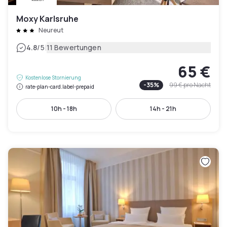
Moxy Karlsruhe
Neureut
|
4.8
/5
11 Bewertungen
65 €
Kostenlose Stornierung
-
35
%
99 €
pro Nacht
rate-plan-card.label-prepaid
10h - 18h
14h - 21h