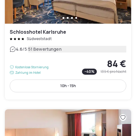
Schlosshotel Karlsruhe
Südweststadt
|
4.6
/5
51 Bewertungen
84 €
Kostenlose Stornierung
-
40
%
139 €
pro Nacht
Zahlung im Hotel
10h - 15h