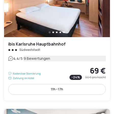
ibis Karlsruhe Hauptbahnhof
Südweststadt
|
4.4
/5
9 Bewertungen
69 €
Kostenlose Stornierung
-
24
%
90 €
pro Nacht
Zahlung im Hotel
11h - 17h