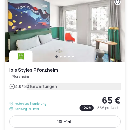
Ibis Styles Pforzheim
Pforzheim
|
4.6
/5
3 Bewertungen
65 €
Kostenlose Stornierung
-
24
%
85 €
pro Nacht
Zahlung im Hotel
10h - 14h