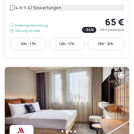
|
4.5
/5
47 Bewertungen
65 €
Kostenlose Stornierung
-
34
%
98 €
pro Nacht
Zahlung im Hotel
10h - 17h
12h - 17h
15h - 21h