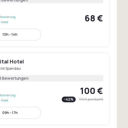
68 €
Stornierung
 Hotel
10h - 14h
ital Hotel
zirk Spandau
8 Bewertungen
100 €
Stornierung
-
42
%
170 €
pro Nacht
 Hotel
09h - 17h