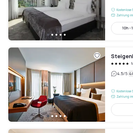
Kostenlose 
Zahlung im
10h - 
Steigen
M
|
4.5
/5
4
Kostenlose 
Zahlung im