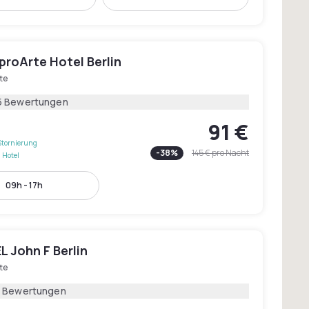
proArte Hotel Berlin
te
5 Bewertungen
91 €
Stornierung
-
38
%
145 €
pro Nacht
 Hotel
09h - 17h
 John F Berlin
te
1 Bewertungen