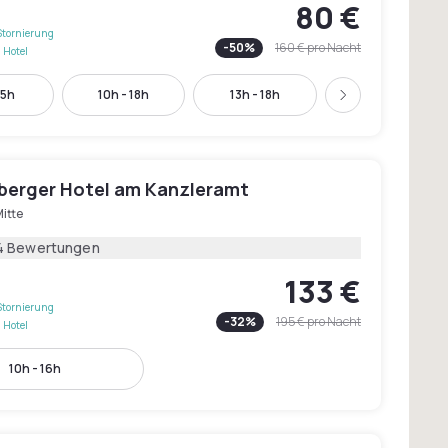
80 €
Stornierung
-
50
%
160 €
pro Nacht
 Hotel
15h
10h - 18h
13h - 18h
15h - 21h
Weiter
berger Hotel am Kanzleramt
itte
4 Bewertungen
133 €
Stornierung
-
32
%
195 €
pro Nacht
 Hotel
10h - 16h