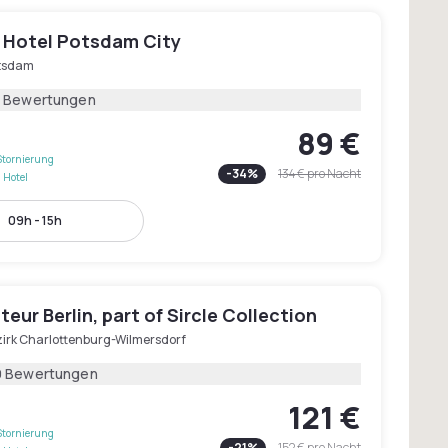
 Hotel Potsdam City
tsdam
7 Bewertungen
89 €
Stornierung
-
34
%
134 €
pro Nacht
 Hotel
09h - 15h
eur Berlin, part of Sircle Collection
zirk Charlottenburg-Wilmersdorf
9 Bewertungen
121 €
Stornierung
-
21
%
152 €
pro Nacht