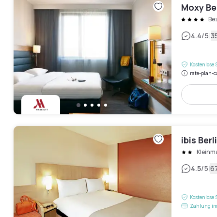
Moxy Be
Be
|
4.4
/5
3
Kostenlose 
rate-plan-c
ibis Berl
Klein
|
4.5
/5
6
Kostenlose 
Zahlung im