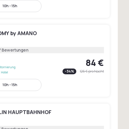
10h - 15h
ROMY by AMANO
7 Bewertungen
84 €
Stornierung
-
34
%
126 €
pro Nacht
 Hotel
10h - 15h
RLIN HAUPTBAHNHOF
3 Bewertungen