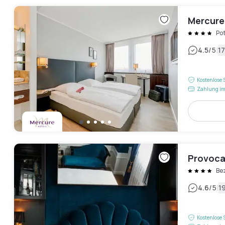
Mercure
Po
|
4.5
/5
1
Kostenlose 
Zahlung im
Provocat
Be
|
4.6
/5
1
Kostenlose 