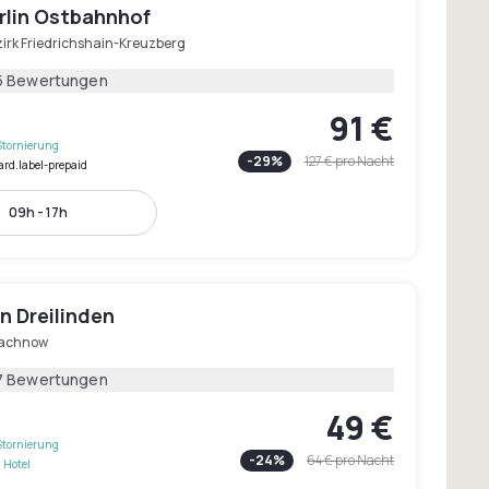
rlin Ostbahnhof
zirk Friedrichshain-Kreuzberg
5 Bewertungen
91 €
Stornierung
-
29
%
127 €
pro Nacht
ard.label-prepaid
09h - 17h
in Dreilinden
machnow
7 Bewertungen
49 €
Stornierung
-
24
%
64 €
pro Nacht
 Hotel