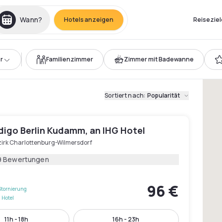
Wann?
Hotels anzeigen
Reiseziel
r
Familienzimmer
Zimmer mit Badewanne
Sortiert nach
:
Popularität
digo Berlin Kudamm, an IHG Hotel
zirk Charlottenburg-Wilmersdorf
9 Bewertungen
96 €
Stornierung
 Hotel
11h - 18h
16h - 23h