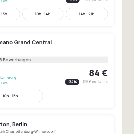
 Hotel
 13h
10h - 14h
14h - 21h
mano Grand Central
16 Bewertungen
84 €
Stornierung
-
34
%
126 €
pro Nacht
 Hotel
10h - 15h
on, Berlin
zirk Charlottenburg-Wilmersdorf