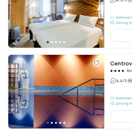
|
Kostenlose 
Zahlung im
Centrov
Be
|
4.4
/5
6
Kostenlose 
Zahlung im