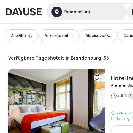
Dayuse
Brandenburg
Alle Filter
Ankunftszeit
Abreisezeit
Daue
Verfügbare Tageshotels in Brandenburg
:
55
Hotel In
Be
|
4.5
/5
7
Kostenlose 
Zahlung im