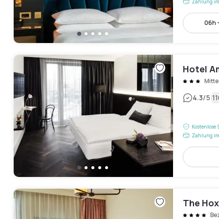
Zahlung im
06h -
Hotel A
Mitte
|
4.3
/5
1
Kostenlose 
Zahlung im
The Hoxt
Be