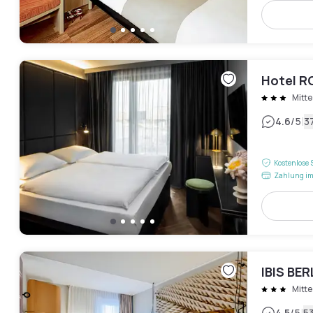
Hotel 
Mitte
|
4.6
/5
3
Kostenlose 
Zahlung im
IBIS BE
Mitte
4.5
/5
5