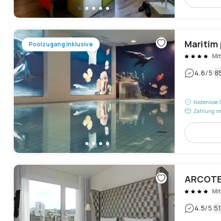
Maritim 
Poolzugang inklusive
Mit
|
4.6
/5
8
Kostenlose 
Zahlung im
ARCOTEL
Mit
|
4.5
/5
5