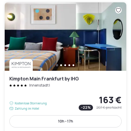
Kimpton Main Frankfurt by IHG
Innenstadt I
163 €
Kostenlose Stornierung
-
22
%
207 €
pro Nacht
Zahlung im Hotel
10h - 17h