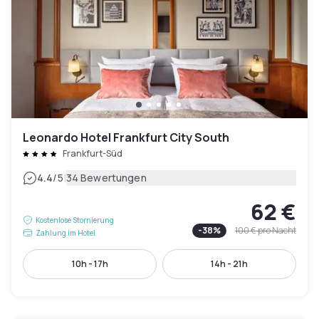
Leonardo Hotel Frankfurt City South
Frankfurt-Süd
|
4.4
/5
34 Bewertungen
62 €
Kostenlose Stornierung
-
38
%
100 €
pro Nacht
Zahlung im Hotel
10h - 17h
14h - 21h