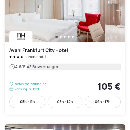
Avani Frankfurt City Hotel
Innenstadt I
|
4.8
/5
43 Bewertungen
105 €
Kostenlose Stornierung
Zahlung im Hotel
05h - 11h
08h - 14h
09h - 17h