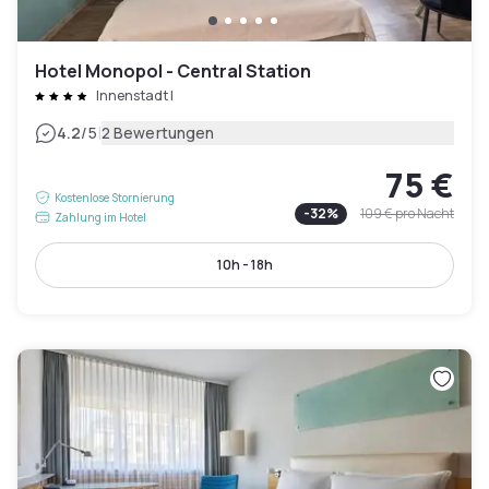
Hotel Monopol - Central Station
Innenstadt I
|
4.2
/5
2 Bewertungen
75 €
Kostenlose Stornierung
-
32
%
109 €
pro Nacht
Zahlung im Hotel
10h - 18h