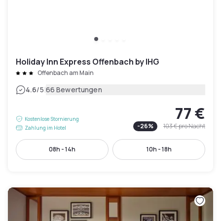
Holiday Inn Express Offenbach by IHG
Offenbach am Main
|
4.6
/5
66 Bewertungen
77 €
Kostenlose Stornierung
-
26
%
103 €
pro Nacht
Zahlung im Hotel
08h - 14h
10h - 18h