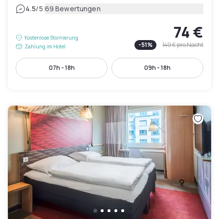
|
4.5
/5
69 Bewertungen
74 €
Kostenlose Stornierung
-
51
%
149 €
pro Nacht
Zahlung im Hotel
07h - 18h
09h - 18h