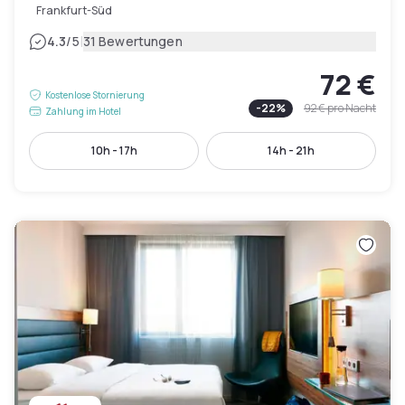
Frankfurt-Süd
|
4.3
/5
31 Bewertungen
72 €
Kostenlose Stornierung
-
22
%
92 €
pro Nacht
Zahlung im Hotel
10h - 17h
14h - 21h