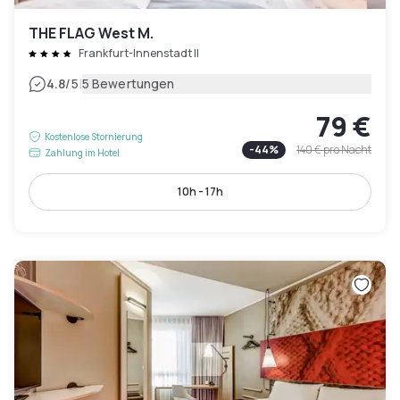
THE FLAG West M.
Frankfurt-Innenstadt II
|
4.8
/5
5 Bewertungen
79 €
Kostenlose Stornierung
-
44
%
140 €
pro Nacht
Zahlung im Hotel
10h - 17h