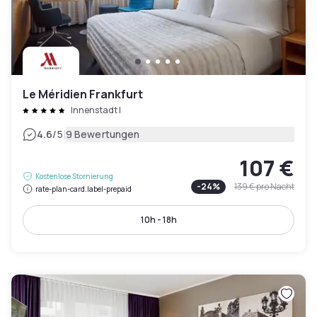
Le Méridien Frankfurt
Innenstadt I
|
4.6
/5
9 Bewertungen
107 €
Kostenlose Stornierung
-
24
%
139 €
pro Nacht
rate-plan-card.label-prepaid
10h - 18h