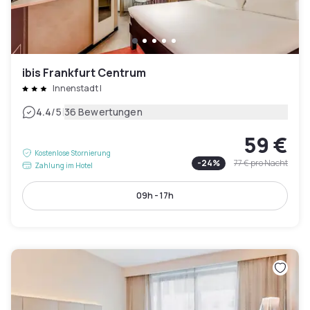
ibis Frankfurt Centrum
Innenstadt I
|
4.4
/5
36 Bewertungen
59 €
Kostenlose Stornierung
-
24
%
77 €
pro Nacht
Zahlung im Hotel
09h - 17h