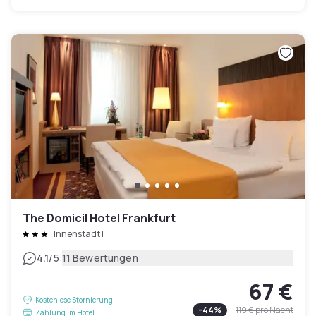
The Domicil Hotel Frankfurt
Innenstadt I
|
4.1
/5
11 Bewertungen
67 €
Kostenlose Stornierung
-
44
%
119 €
pro Nacht
Zahlung im Hotel