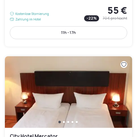
55 €
Kostenlose Stornierung
-
22
%
70 €
pro Nacht
Zahlung im Hotel
11h - 17h
City Hotel Mercator