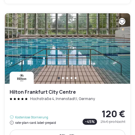
Hilton Frankfurt City Centre
Hochstraße 4, Innenstadt I, Germany
120 €
Kostenlose Stornierung
-
45
%
214 €
pro Nacht
rate-plan-card.label-prepaid