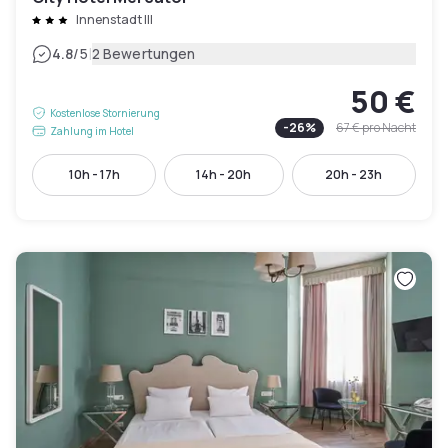
Innenstadt III
|
4.8
/5
2 Bewertungen
50 €
Kostenlose Stornierung
-
26
%
67 €
pro Nacht
Zahlung im Hotel
10h - 17h
14h - 20h
20h - 23h