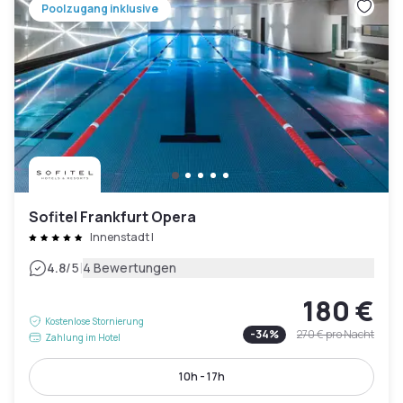
Poolzugang inklusive
Sofitel Frankfurt Opera
Innenstadt I
|
4.8
/5
4 Bewertungen
180 €
Kostenlose Stornierung
-
34
%
270 €
pro Nacht
Zahlung im Hotel
10h - 17h