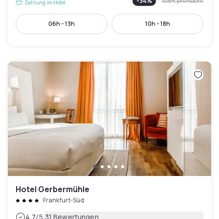
-
34
%
105 €
pro Nacht
Zahlung im Hotel
06h - 13h
10h - 18h
Hotel Gerbermühle
Frankfurt-Süd
|
4.7
/5
31 Bewertungen