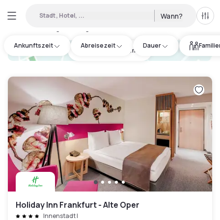
Stadt, Hotel, ...
Wann?
Alle 
Verfügbare Tageshotels in Innenstadt I
:
49
Ankunftszeit
Abreisezeit
Dauer
Famili
hotel.cta.view_map
Holiday Inn Frankfurt - Alte Oper
Innenstadt I