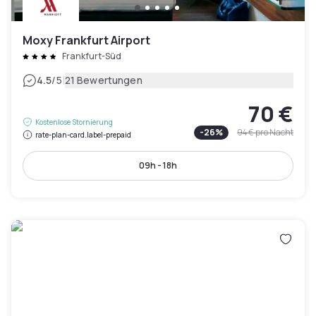
Moxy Frankfurt Airport
Frankfurt-Süd
|
4.5
/5
21 Bewertungen
70 €
Kostenlose Stornierung
-
26
%
94 €
pro Nacht
rate-plan-card.label-prepaid
09h - 18h