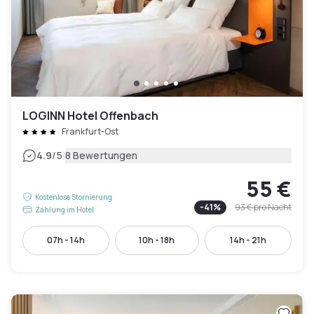
LOGINN Hotel Offenbach
Frankfurt-Ost
|
4.9
/5
8 Bewertungen
55 €
Kostenlose Stornierung
-
41
%
93 €
pro Nacht
Zahlung im Hotel
07h - 14h
10h - 18h
14h - 21h