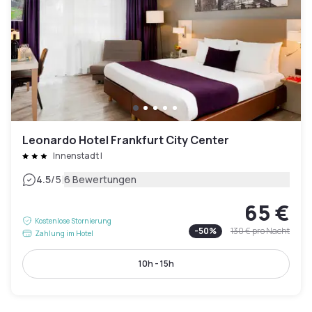
Leonardo Hotel Frankfurt City Center
Innenstadt I
|
4.5
/5
6 Bewertungen
65 €
Kostenlose Stornierung
-
50
%
130 €
pro Nacht
Zahlung im Hotel
10h - 15h