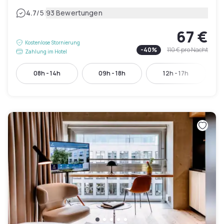
|
4.7
/5
93 Bewertungen
67 €
Kostenlose Stornierung
-
40
%
110 €
pro Nacht
Zahlung im Hotel
08h - 14h
09h - 18h
12h - 17h