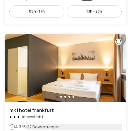
09h - 17h
13h - 23h
mk | hotel frankfurt
Innenstadt I
|
4.3
/5
22 Bewertungen