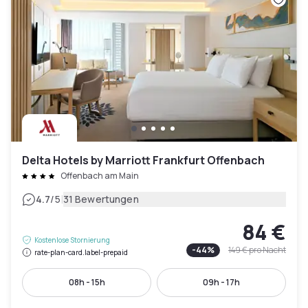
Delta Hotels by Marriott Frankfurt Offenbach
Offenbach am Main
|
4.7
/5
31 Bewertungen
84 €
Kostenlose Stornierung
-
44
%
149 €
pro Nacht
rate-plan-card.label-prepaid
08h - 15h
09h - 17h