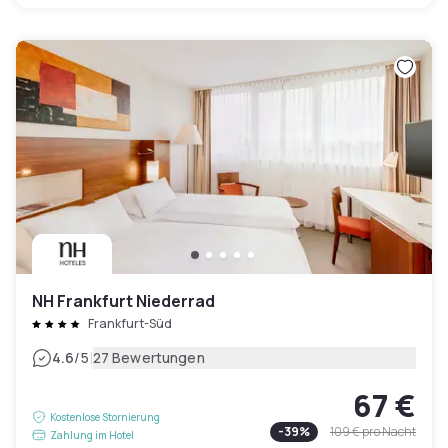
NH Frankfurt Niederrad
Frankfurt-Süd
|
4.6
/5
27 Bewertungen
67 €
Kostenlose Stornierung
-
39
%
109 €
pro Nacht
Zahlung im Hotel