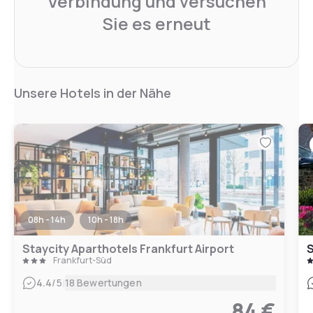
Verbindung und versuchen
Sie es erneut
Unsere Hotels in der Nähe
08h - 14h
10h - 18h
Staycity Aparthotels Frankfurt Airport
S
Frankfurt-Süd
|
4.4
/5
18 Bewertungen
84 €