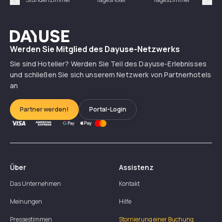
Précédent
Suiv
Dayuse
Werden Sie Mitglied des Dayuse-Netzwerks
Sie sind Hotelier? Werden Sie Teil des Dayuse-Erlebnisses
und schließen Sie sich unserem Netzwerk von Partnerhotels
an
Partner werden!
Portal-Login
Über
Assistenz
Das Unternehmen
Kontakt
Meinungen
Hilfe
Pressestimmen
Stornierung einer Buchung