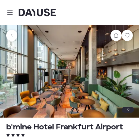
Dayuse
Teilen
Spei
1
/
21
b'mine Hotel Frankfurt Airport