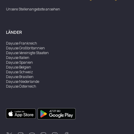
Unsere Stellenangebote ansehen
LÄNDER
Dayuse
Frankreich
Dayuse
Großbritannien
Dayuse
Vereinigte Staaten
Dayuse
Italien
Dayuse
Spanien
Dayuse
Belgien
Dayuse
Schweiz
Dayuse
Brasilien
Dayuse
Niederlande
Dayuse
Österreich
Dayuse
Australien
Dayuse
Irland
Dayuse
Hongkong
Dayuse
Kanada
Dayuse
Singapur
Dayuse
Zweden
Dayuse
Thailand
Dayuse
Portugal
Dayuse
Korea