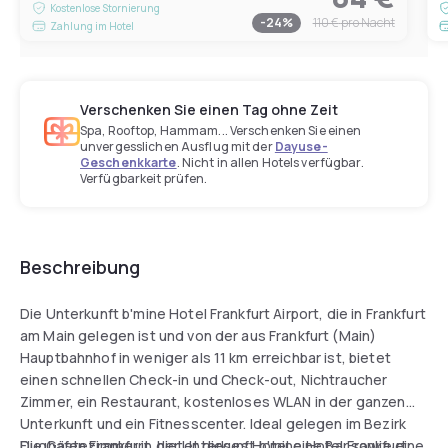
Kostenlose Stornierung
-
24
%
110 €
pro Nacht
Zahlung im Hotel
Verschenken Sie einen Tag ohne Zeit
Spa, Rooftop, Hammam... Verschenken Sie einen
unvergesslichen Ausflug mit der
Dayuse-
Geschenkkarte
. Nicht in allen Hotels verfügbar.
Verfügbarkeit prüfen.
Beschreibung
Die Unterkunft b'mine Hotel Frankfurt Airport, die in Frankfurt
am Main gelegen ist und von der aus Frankfurt (Main)
Hauptbahnhof in weniger als 11 km erreichbar ist, bietet
einen schnellen Check-in und Check-out, Nichtraucher
Zimmer, ein Restaurant, kostenloses WLAN in der ganzen
Unterkunft und ein Fitnesscenter. Ideal gelegen im Bezirk
Flughafen Frankfurt, bietet dieses Hotel eine Bar sowie eine
Die Gästezimmer in der Unterkunft b'mine Hotel Frankfurt