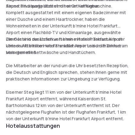
Sauna. Privatparkplätze sind vor Ort verfügbar.
Airport sind ausgestattet mit einer Kaffeemaschine.
Komplett ausgestattet mit einem eigenen Badezimmer mit
einer Dusche und einem Haartrockner, haben die
Wohneinheiten in der Unterkunft b'mine Hotel Frankfurt
Airport einen Flachbild-TV und Klimaanlage, ausgewählte
Zimmer sind zusätzlich versehen mit einer Terrasse. In der
Die Gäste in der Unterkunft b'mine Hotel Frankfurt Airport
Unterkunft b'mine Hotel Frankfurt Airport sind die Zimmer
können Aktivitäten wie Fahrradfahren in und um Frankfurt am
versehen mit Bettwäsche und Handtüchern.
Main genießen.
Die Mitarbeiter an der rund um die Uhr besetzten Rezeption,
die Deutsch und Englisch sprechen, stehen Ihnen gerne mit
praktischen Informationen zur Umgebung zur Verfügung.
Eiserner Steg liegt 11 km von der Unterkunft b'mine Hotel
Frankfurt Airport entfernt, während Kaiserdom St.
Bartholomäus 12 km von der Unterkunft entfernt ist. Der
nächstgelegene Flughafen ist der Flughafen Frankfurt, 1 km
von der Unterkunft b'mine Hotel Frankfurt Airport entfernt.
Hotelausstattungen