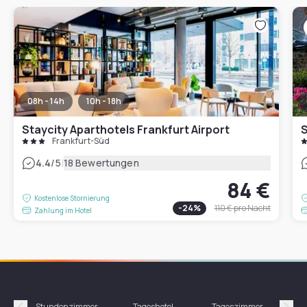
08h - 14h
10h - 18h
Staycity Aparthotels Frankfurt Airport
S
Frankfurt-Süd
|
4.4
/5
18 Bewertungen
84 €
Kostenlose Stornierung
-
24
%
110 €
pro Nacht
Zahlung im Hotel
Stundenzimmer
Tageshotel
Tageszimmer
Gün