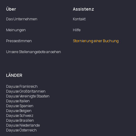
Über
Assistenz
Das Unternehmen
Kontakt
Meinungen
Hilfe
Pressestimmen
Stornierung einer Buchung
Unsere Stellenangebote ansehen
LÄNDER
Dayuse
Frankreich
Dayuse
Großbritannien
Dayuse
Vereinigte Staaten
Dayuse
Italien
Dayuse
Spanien
Dayuse
Belgien
Dayuse
Schweiz
Dayuse
Brasilien
Dayuse
Niederlande
Dayuse
Österreich
Dayuse
Australien