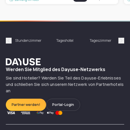
Stundenzimmer
Tageshotel
Tageszimmer
Gün
Précédent
Suiv
Dayuse
Werden Sie Mitglied des Dayuse-Netzwerks
Sie sind Hotelier? Werden Sie Teil des Dayuse-Erlebnisses
und schließen Sie sich unserem Netzwerk von Partnerhotels
an
Partner werden!
Portal-Login