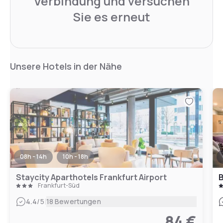
Verbindung und versuchen
Sie es erneut
Unsere Hotels in der Nähe
08h - 14h
10h - 18h
Staycity Aparthotels Frankfurt Airport
B
Frankfurt-Süd
|
4.4
/5
18 Bewertungen
84 €