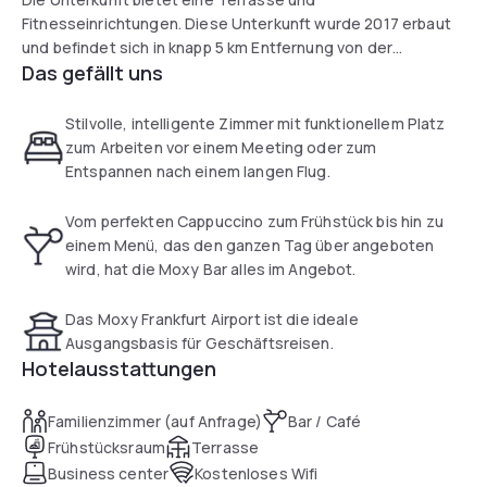
Fitnesseinrichtungen. Diese Unterkunft wurde 2017 erbaut
und befindet sich in knapp 5 km Entfernung von der
Das gefällt uns
Commerzbank-Arena. Sie wohnen hier im Stadtteil
Frankfurt-Flughafen. Zum Messeturm gelangen Sie nach 8
km. Die Zimmer im Hotel sind mit einem Flachbild-TV
Stilvolle, intelligente Zimmer mit funktionellem Platz
ausgestattet. Bei der Ankunft erhalten Sie ein
zum Arbeiten vor einem Meeting oder zum
Begrüßungsgetränk. In der Unterkunft wird täglich ein
Entspannen nach einem langen Flug.
kontinentales Frühstück serviert. Das Moxy Frankfurt
Airport umfasst auch ein Businesscenter. Die Mitarbeiter an
Vom perfekten Cappuccino zum Frühstück bis hin zu
der 24-Stunden-Rezeption sprechen Deutsch und Englisch
einem Menü, das den ganzen Tag über angeboten
und geben Ihnen gerne praktische Tipps zur Umgebung.
wird, hat die Moxy Bar alles im Angebot.
Das Moxy Frankfurt Airport ist die ideale
Ausgangsbasis für Geschäftsreisen.
Hotelausstattungen
Familienzimmer (auf Anfrage)
Bar / Café
Frühstücksraum
Terrasse
Business center
Kostenloses Wifi