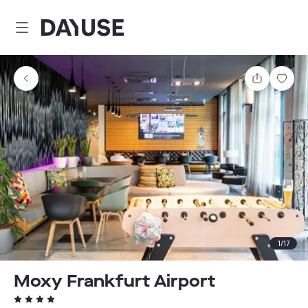
Dayuse
Teilen
Spei
1
/
17
Moxy Frankfurt Airport