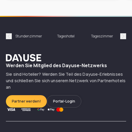
Stundenzimmer
Tageshotel
Tageszimmer
Gün
Précédent
Suiv
Dayuse
Werden Sie Mitglied des Dayuse-Netzwerks
Sie sind Hotelier? Werden Sie Teil des Dayuse-Erlebnisses
und schließen Sie sich unserem Netzwerk von Partnerhotels
an
Partner werden!
Portal-Login