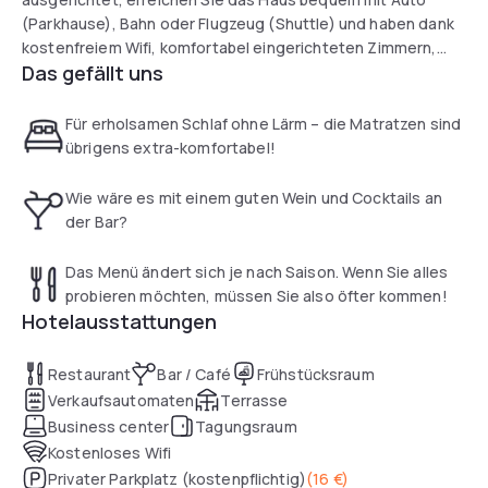
(Parkhause), Bahn oder Flugzeug (Shuttle) und haben dank
kostenfreiem Wifi, komfortabel eingerichteten Zimmern,
Das gefällt uns
einer Bar und einem Restaurant, einer Autovermietung vor
Ort und vielem mehr, alles was Sie für Ihren Zwichenstopp
benötigen.
Für erholsamen Schlaf ohne Lärm – die Matratzen sind
übrigens extra-komfortabel!
Wie wäre es mit einem guten Wein und Cocktails an
der Bar?
Das Menü ändert sich je nach Saison. Wenn Sie alles
probieren möchten, müssen Sie also öfter kommen!
Hotelausstattungen
Restaurant
Bar / Café
Frühstücksraum
Verkaufsautomaten
Terrasse
Business center
Tagungsraum
Kostenloses Wifi
Privater Parkplatz (kostenpflichtig)
(
16 €
)