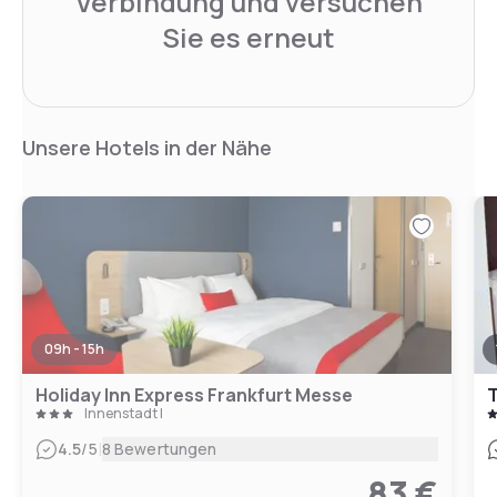
Verbindung und versuchen
Sie es erneut
Unsere Hotels in der Nähe
09h - 15h
Holiday Inn Express Frankfurt Messe
T
Innenstadt I
|
4.5
/5
8 Bewertungen
83 €