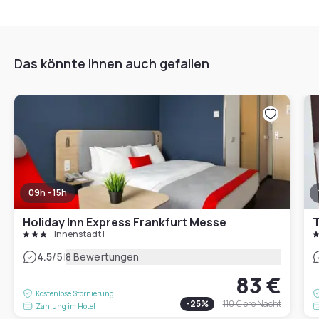
Das könnte Ihnen auch gefallen
09h - 15h
Holiday Inn Express Frankfurt Messe
T
Innenstadt I
|
4.5
/5
8 Bewertungen
83 €
Kostenlose Stornierung
-
25
%
110 €
pro Nacht
Zahlung im Hotel