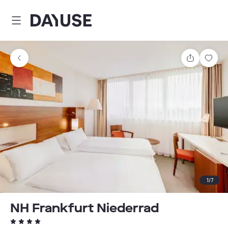
Dayuse
Teilen
Spei
1
/
7
NH Frankfurt Niederrad