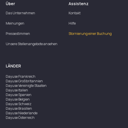
Über
Assistenz
Das Unternehmen
Kontakt
Meinungen
Hilfe
Pressestimmen
Stornierung einer Buchung
Unsere Stellenangebote ansehen
LÄNDER
Dayuse
Frankreich
Dayuse
Großbritannien
Dayuse
Vereinigte Staaten
Dayuse
Italien
Dayuse
Spanien
Dayuse
Belgien
Dayuse
Schweiz
Dayuse
Brasilien
Dayuse
Niederlande
Dayuse
Österreich
Dayuse
Australien
Dayuse
Irland