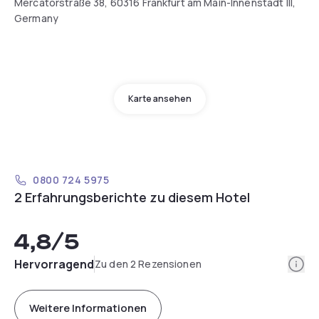
Mercatorstraße 38, 60316 Frankfurt am Main-Innenstadt III,
Germany
Karte ansehen
0800 724 5975
2 Erfahrungsberichte zu diesem Hotel
4,8
/5
Info
Hervorragend
Zu den 2 Rezensionen
Weitere Informationen