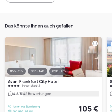
Das könnte Ihnen auch gefallen
05h - 11h
08h - 14h
09h - 17h
Avani Frankfurt City Hotel
S
Innenstadt I
|
4.8
/5
42 Bewertungen
105 €
Kostenlose Stornierung
Zahlung im Hotel