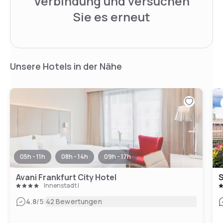
Verbindung und versuchen
Sie es erneut
Unsere Hotels in der Nähe
05h - 11h
08h - 14h
09h - 17h
Avani Frankfurt City Hotel
S
Innenstadt I
|
4.8
/5
42 Bewertungen