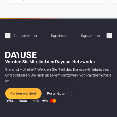
Stundenzimmer
Tageshotel
Tageszimmer
Gün
Précédent
Suiv
Dayuse
Werden Sie Mitglied des Dayuse-Netzwerks
Sie sind Hotelier? Werden Sie Teil des Dayuse-Erlebnisses
und schließen Sie sich unserem Netzwerk von Partnerhotels
an
Partner werden!
Portal-Login