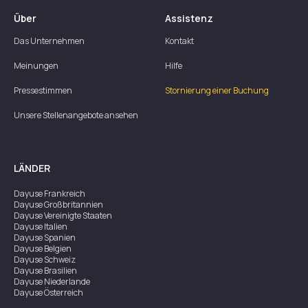
Über
Assistenz
Das Unternehmen
Kontakt
Meinungen
Hilfe
Pressestimmen
Stornierung einer Buchung
Unsere Stellenangebote ansehen
LÄNDER
Dayuse
Frankreich
Dayuse
Großbritannien
Dayuse
Vereinigte Staaten
Dayuse
Italien
Dayuse
Spanien
Dayuse
Belgien
Dayuse
Schweiz
Dayuse
Brasilien
Dayuse
Niederlande
Dayuse
Österreich
Dayuse
Australien