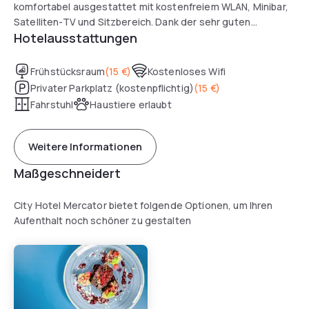
komfortabel ausgestattet mit kostenfreiem WLAN, Minibar,
Satelliten-TV und Sitzbereich. Dank der sehr guten
Hotelausstattungen
Anbindung an den öffentlichen Nahverkehr lassen sich die
Altstadt, der Römer und der Hauptbahnhof schnell und
unkompliziert erreichen.
Frühstücksraum
(
15 €
)
Kostenloses Wifi
Privater Parkplatz (kostenpflichtig)
(
15 €
)
Fahrstuhl
Haustiere erlaubt
Weitere Informationen
Maßgeschneidert
City Hotel Mercator bietet folgende Optionen, um Ihren
Aufenthalt noch schöner zu gestalten