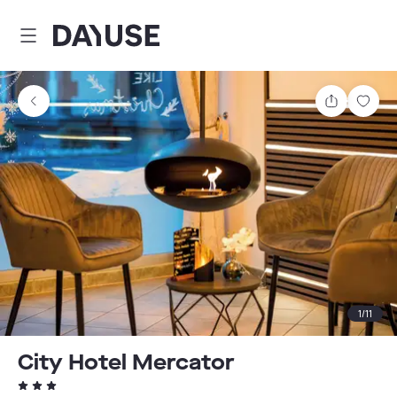
Dayuse
Teilen
Spei
1
/
11
City Hotel Mercator