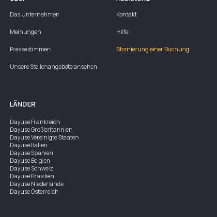
Das Unternehmen
Kontakt
Meinungen
Hilfe
Pressestimmen
Stornierung einer Buchung
Unsere Stellenangebote ansehen
LÄNDER
Dayuse
Frankreich
Dayuse
Großbritannien
Dayuse
Vereinigte Staaten
Dayuse
Italien
Dayuse
Spanien
Dayuse
Belgien
Dayuse
Schweiz
Dayuse
Brasilien
Dayuse
Niederlande
Dayuse
Österreich
Dayuse
Australien
Dayuse
Irland
Dayuse
Hongkong