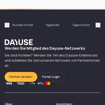
Stundenzimmer
Tageshotel
Tageszimmer
Gün
Précédent
Suiv
Dayuse
Werden Sie Mitglied des Dayuse-Netzwerks
Sie sind Hotelier? Werden Sie Teil des Dayuse-Erlebnisses
und schließen Sie sich unserem Netzwerk von Partnerhotels
an
Partner werden!
Portal-Login
Über
Assistenz