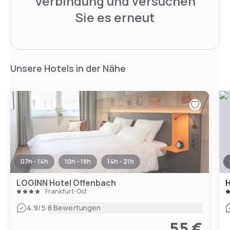
Verbindung und versuchen
Sie es erneut
Unsere Hotels in der Nähe
07h - 14h
10h - 18h
14h - 21h
LOGINN Hotel Offenbach
H
Frankfurt-Ost
|
4.9
/5
8 Bewertungen
55 €