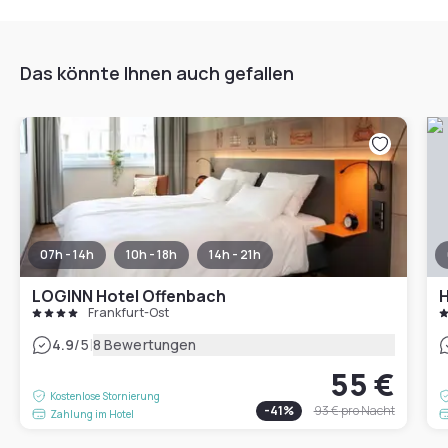
Das könnte Ihnen auch gefallen
07h - 14h
10h - 18h
14h - 21h
LOGINN Hotel Offenbach
H
Frankfurt-Ost
|
4.9
/5
8 Bewertungen
55 €
Kostenlose Stornierung
-
41
%
93 €
pro Nacht
Zahlung im Hotel