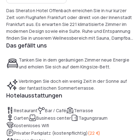
Das Sheraton Hotel Offenbach erreichen Sie in nur kurzer
Zeit vom Flughafen Frankfurt oder direkt von der Innenstadt
Frankfurt aus. Es erwarten Sie 221 klimatisierte Zimmer im
modernen Design sowie eine Suite. Ruhe und Entspannung
finden Sie in unserem Wellnessbereich mit Sauna, Dampfbad
Das gefällt uns
und Massageangebot. Im Fitness-Center, das rund um die
Uhr für Sie geöffnet hat und mit LifeFitness Geräten
ausgestattet ist, können Sie Ihrem Körper Gutes tun und
Tanken Sie in dem geräumigen Zimmer neue Energie
kostenfrei trainieren. Oder verbringen Sie sonnige
und erholen Sie sich auf dem Kingsize-Bett.
Augenblicke auf unserer phantastischen Sommerterrasse.
Übrigens auch als schönste Terrasse der City bekannt. Wir
Verbringen Sie doch ein wenig Zeit in der Sonne auf
laden Sie hier und in unserem Restaurant PURE ein, sich mit
der fantastischen Sommerterrasse.
Köstlichkeiten der regionalen und internationalen Küche
Hotelausstattungen
sowie Speisen im Tapas-Stil erwöhnen zu lassen. Gerne
mixen wir Ihnen auch prickelnd-frische Cocktailkreationen in
Restaurant
Bar / Café
Terrasse
unserer beliebten Bar OneEleven.
Garten
Business center
Tagungsraum
Kostenloses Wifi
Privater Parkplatz (kostenpflichtig)
(
22 €
)