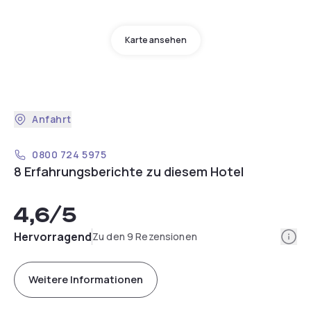
Karte ansehen
Anfahrt
0800 724 5975
8 Erfahrungsberichte zu diesem Hotel
4,6
/5
Info
Hervorragend
Zu den 9 Rezensionen
Weitere Informationen