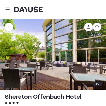
Dayuse
Teilen
Spei
1
/
9
Sheraton Offenbach Hotel