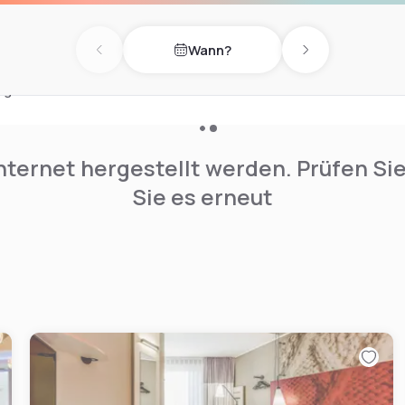
taurant, das Brunch und
Wann?
äre und eine
Previous day
Next day
Tag endet auf eine
Panoramablick vom Dach.
nternet hergestellt werden. Prüfen Si
Sie es erneut