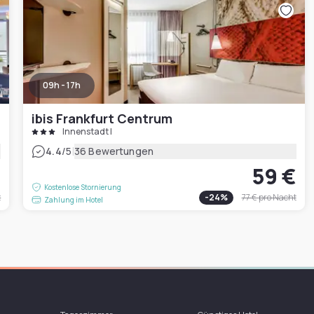
09h - 17h
ibis Frankfurt Centrum
Innenstadt I
|
4.4
/5
36 Bewertungen
€
59 €
Kostenlose Stornierung
t
-
24
%
77 €
pro Nacht
Zahlung im Hotel