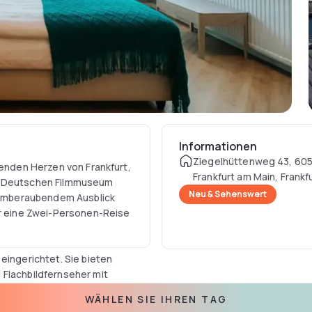
Informationen
Ziegelhüttenweg 43, 60
renden Herzen von Frankfurt,
Frankfurt am Main, Frankf
em Deutschen Filmmuseum
Deutschland
Neu & Sehenswert
emberaubendem Ausblick
ür eine Zwei-Personen-Reise
eingerichtet. Sie bieten
 Flachbildfernseher mit
ität und die Ausstattung
WÄHLEN SIE IHREN TAG
k und Steckdosen neben dem