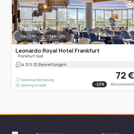
10h - 17h
14h - 21h
Leonardo Royal Hotel Frankfurt
Frankfurt-Süd
|
4.3
/5
31 Bewertungen
72 
Kostenlose Stornierung
-
22
%
92 €
pro Nach
Zahlung im Hotel