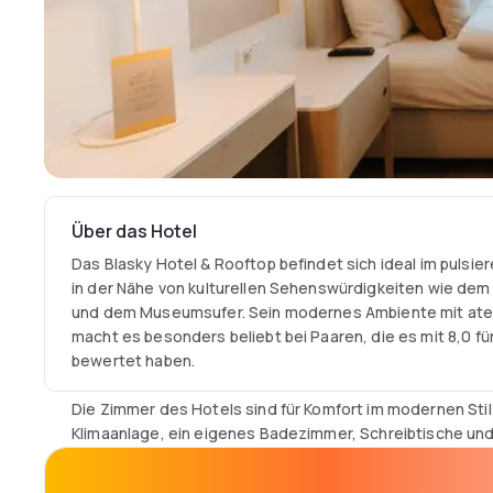
Über das Hotel
Das Blasky Hotel & Rooftop befindet sich ideal im pulsie
in der Nähe von kulturellen Sehenswürdigkeiten wie d
und dem Museumsufer. Sein modernes Ambiente mit at
macht es besonders beliebt bei Paaren, die es mit 8,0 f
bewertet haben.
Die Zimmer des Hotels sind für Komfort im modernen Stil 
Klimaanlage, ein eigenes Badezimmer, Schreibtische und
Satellitenkanälen. Kostenloses WLAN sorgt für Konnektiv
umfasst auch einen Haartrockner, einen Kleiderschran