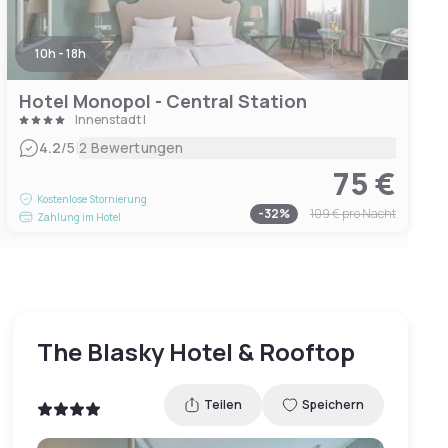
10h - 18h
Hotel Monopol - Central Station
Innenstadt I
|
4.2
/5
2 Bewertungen
75 €
Kostenlose Stornierung
-
32
%
109 €
pro Nacht
Zahlung im Hotel
The Blasky Hotel & Rooftop
Teilen
Speichern