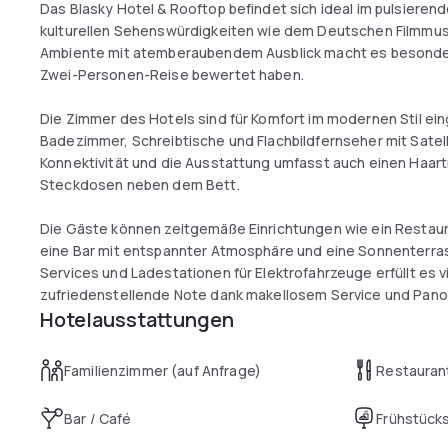
Das Blasky Hotel & Rooftop befindet sich ideal im pulsierend
kulturellen Sehenswürdigkeiten wie dem Deutschen Filmm
Ambiente mit atemberaubendem Ausblick macht es besonders b
Zwei-Personen-Reise bewertet haben.
Die Zimmer des Hotels sind für Komfort im modernen Stil ein
Badezimmer, Schreibtische und Flachbildfernseher mit Satel
Konnektivität und die Ausstattung umfasst auch einen Haart
Steckdosen neben dem Bett.
Die Gäste können zeitgemäße Einrichtungen wie ein Restaur
eine Bar mit entspannter Atmosphäre und eine Sonnenterrasse genießen. Mit ha
Services und Ladestationen für Elektrofahrzeuge erfüllt es v
zufriedenstellende Note dank makellosem Service und Pano
Hotelausstattungen
Familienzimmer (auf Anfrage)
Restauran
Bar / Café
Frühstück