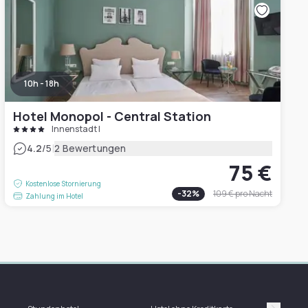
10h - 18h
Hotel Monopol - Central Station
Innenstadt I
|
4.2
/5
2 Bewertungen
75 €
Kostenlose Stornierung
-
32
%
109 €
pro Nacht
Zahlung im Hotel