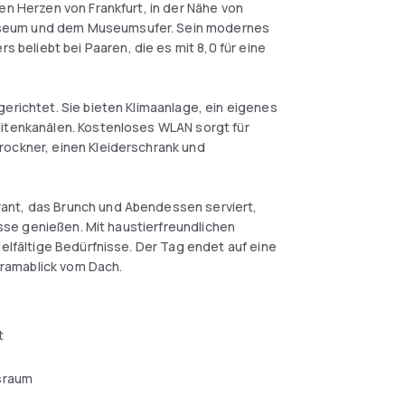
en Herzen von Frankfurt, in der Nähe von
useum und dem Museumsufer. Sein modernes
eliebt bei Paaren, die es mit 8,0 für eine
gerichtet. Sie bieten Klimaanlage, ein eigenes
litenkanälen. Kostenloses WLAN sorgt für
rockner, einen Kleiderschrank und
ant, das Brunch und Abendessen serviert,
ustierfreundlichen
ielfältige Bedürfnisse. Der Tag endet auf eine
ramablick vom Dach.
t
sraum