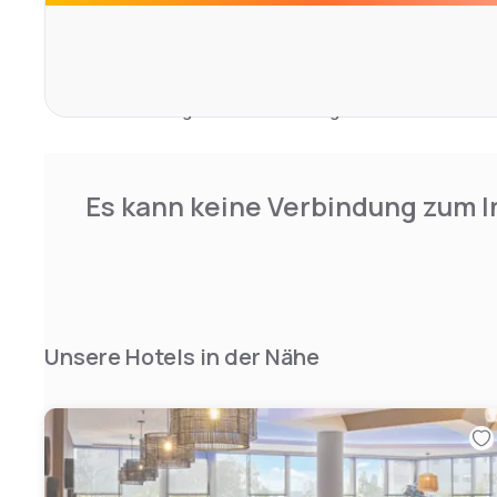
Bett.
Die Gäste können zeitgemäße Einrichtungen wie ein Res
Abendessen serviert, eine Bar mit entspannter Atmosph
Sonnenterrasse genießen. Mit haustierfreundlichen Services und Ladestationen für
Elektrofahrzeuge erfüllt es vielfältige Bedürfnisse. Der 
zufriedenstellende Note dank makellosem Service und 
Es kann keine Verbindung zum I
Unsere Hotels in der Nähe