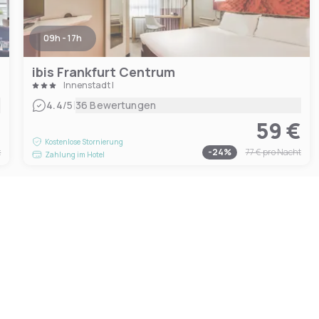
09h - 17h
ibis Frankfurt Centrum
Innenstadt I
|
4.4
/5
36 Bewertungen
€
59 €
Kostenlose Stornierung
t
-
24
%
77 €
pro Nacht
Zahlung im Hotel