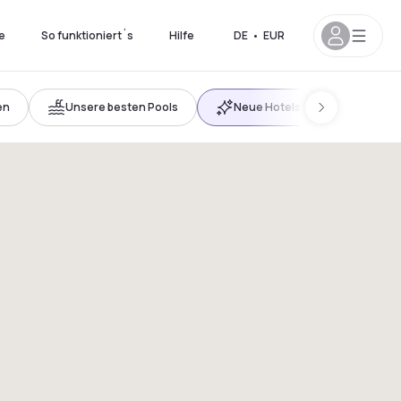
e
So funktioniert´s
Hilfe
DE
•
EUR
en
Unsere besten Pools
Neue Hotels