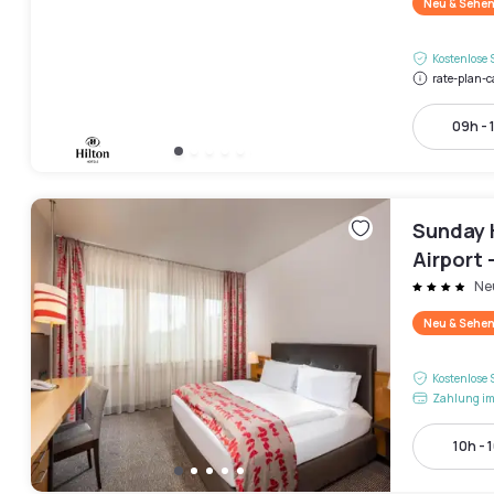
Neu & Sehen
Kostenlose 
rate-plan-c
09h - 
Sunday 
Airport 
Ne
Neu & Sehen
Kostenlose 
Zahlung im
10h - 