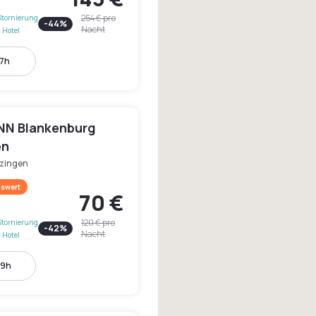
254 €
pro
Stornierung
-
44
%
Nacht
 Hotel
17h
NN Blankenburg
en
tzingen
swert
70 €
120 €
pro
Stornierung
-
42
%
Nacht
 Hotel
19h