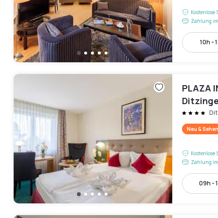
Kostenlose 
Zahlung im
10h - 
PLAZA I
Ditzing
Di
Neu & Sehen
Kostenlose 
Zahlung im
09h - 