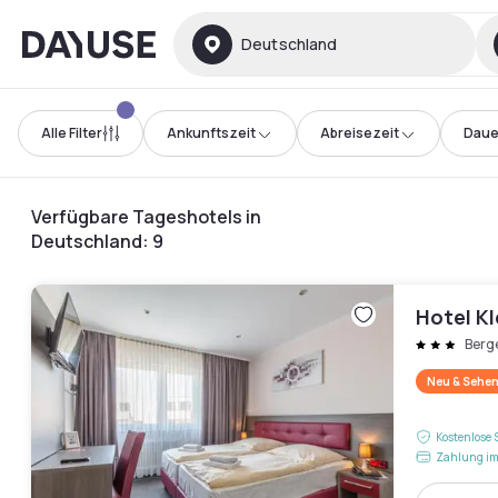
Dayuse
Deutschland
Alle Filter
Ankunftszeit
Abreisezeit
Daue
Verfügbare Tageshotels in
Deutschland
:
9
Hotel Kl
Berg
Neu & Sehen
Kostenlose 
Zahlung im