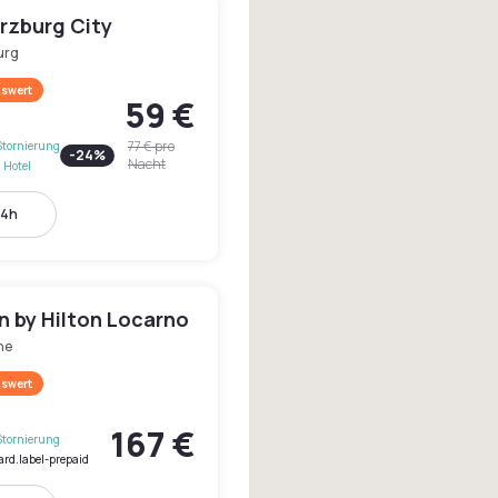
rzburg City
urg
swert
59 €
77 €
pro
Stornierung
-
24
%
Nacht
 Hotel
14h
 by Hilton Locarno
ne
swert
167 €
Stornierung
ard.label-prepaid