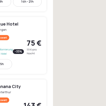
18h
14h - 21h
que Hotel
ingen
swert
75 €
111 €
pro
Stornierung
-
33
%
Nacht
 Hotel
15h
anana City
nterthur
swert
143 €