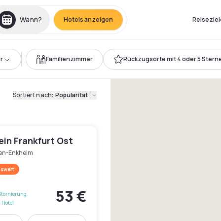
Wann?
Hotels anzeigen
Reiseziel
r
Familienzimmer
Rückzugsorte mit 4 oder 5 Stern
Sortiert nach
:
Popularität
ein Frankfurt Ost
en-Enkheim
swert
53 €
Stornierung
 Hotel