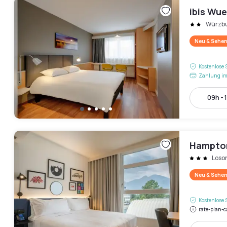
ibis Wue
Würzb
Neu & Sehen
Kostenlose 
Zahlung im
09h - 
Hampton
Loso
Neu & Sehen
Kostenlose 
rate-plan-c