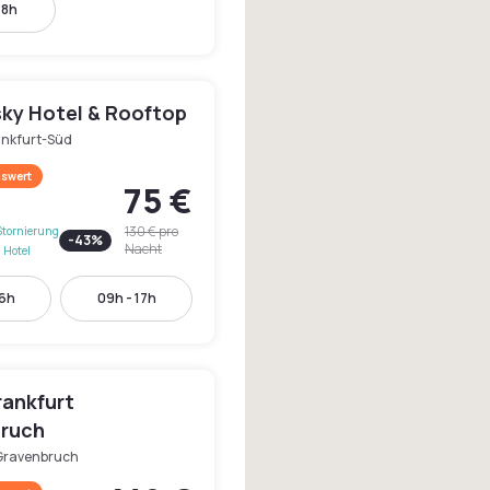
18h
sky Hotel & Rooftop
ankfurt-Süd
swert
75 €
130 €
pro
Stornierung
-
43
%
Nacht
 Hotel
16h
09h - 17h
rankfurt
ruch
Gravenbruch