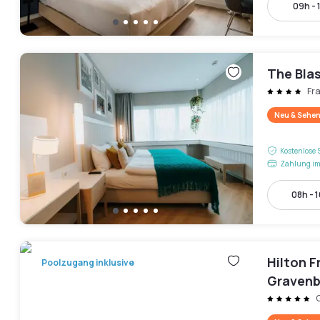
09h - 
The Bla
Fr
Neu & Sehen
Kostenlose 
Zahlung im
08h - 
Hilton F
Poolzugang inklusive
Gravenb