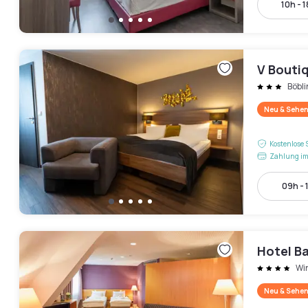
10h - 
V Bouti
Böbl
Neu & Sehen
Kostenlose 
Zahlung im
09h - 
Hotel B
Wi
Neu & Sehen