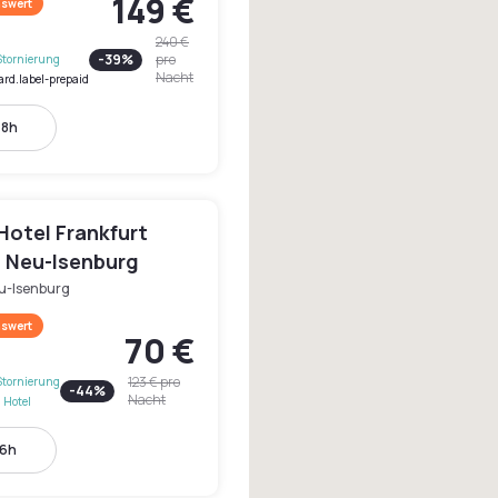
149 €
swert
240 €
-
39
%
pro
Stornierung
Nacht
ard.label-prepaid
18h
Hotel Frankfurt
- Neu-Isenburg
u-Isenburg
swert
70 €
123 €
pro
Stornierung
-
44
%
Nacht
 Hotel
16h