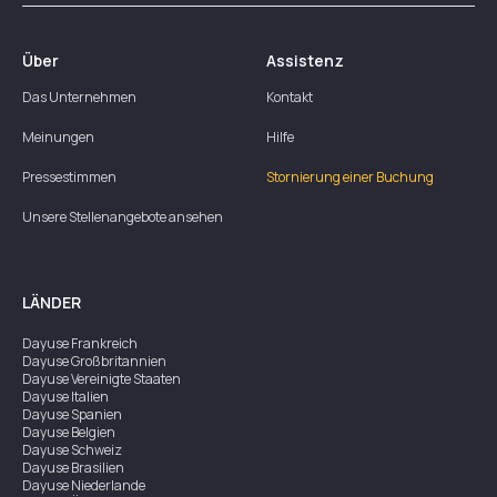
Über
Assistenz
Das Unternehmen
Kontakt
Meinungen
Hilfe
Pressestimmen
Stornierung einer Buchung
Unsere Stellenangebote ansehen
LÄNDER
Dayuse
Frankreich
Dayuse
Großbritannien
Dayuse
Vereinigte Staaten
Dayuse
Italien
Dayuse
Spanien
Dayuse
Belgien
Dayuse
Schweiz
Dayuse
Brasilien
Dayuse
Niederlande