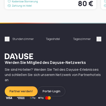
80 €
Kostenlose Stornierung
Zahlung im Hotel
Stundenzimmer
Tageshotel
Tageszimmer
Gün
Précédent
Suiv
Dayuse
Werden Sie Mitglied des Dayuse-Netzwerks
Sie sind Hotelier? Werden Sie Teil des Dayuse-Erlebnisses
und schließen Sie sich unserem Netzwerk von Partnerhotels
an
Partner werden!
Portal-Login