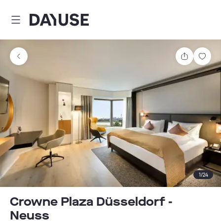
Dayuse
Teilen
Spei
1
/
24
Crowne Plaza Düsseldorf -
Neuss