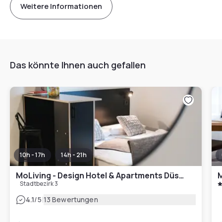
Weitere Informationen
Das könnte Ihnen auch gefallen
10h - 17h
14h - 21h
MoLiving - Design Hotel & Apartments Düsseldorf-Neuss
M
Stadtbezirk 3
|
4.1
/5
13 Bewertungen