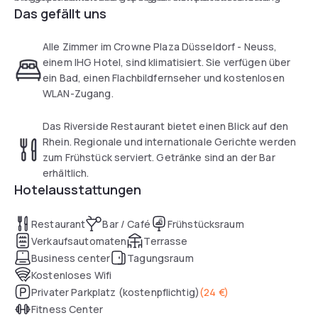
Das gefällt uns
ausgestattet und bieten den idealen Rahmen, um sich
Geschäftsessen oder eine Erfrischung. Mit seinem
tagsüber zu erholen.
integrierten 4.000 m² großen Kongresszentrum und seinem
großen Privatparkplatz ist dieses Hotel eine effiziente und
Alle Zimmer im Crowne Plaza Düsseldorf - Neuss,
luxuriöse „Day-Use”-Lösung, um jede Stunde im Großraum
einem IHG Hotel, sind klimatisiert. Sie verfügen über
Düsseldorf-Neuss optimal zu nutzen.
ein Bad, einen Flachbildfernseher und kostenlosen
WLAN-Zugang.
Das Riverside Restaurant bietet einen Blick auf den
Rhein. Regionale und internationale Gerichte werden
zum Frühstück serviert. Getränke sind an der Bar
erhältlich.
Hotelausstattungen
Restaurant
Bar / Café
Frühstücksraum
Verkaufsautomaten
Terrasse
Business center
Tagungsraum
Kostenloses Wifi
Privater Parkplatz (kostenpflichtig)
(
24 €
)
Fitness Center