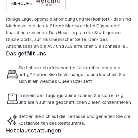
MERCURE
Ruhige Lage, optimale Anbindung und viel Komfort - das sind
Merkmale, die das 4-Sterne Mercure Hotel Düsseldorf
Kaarst auszeichnen. Das Haus liegt an der Stadtgrenze
Düsseldorfs, auf linksrheinischer Seite. Dank des
Anschlusses an die A57 und A52 erreichen Sie schnell alle
Das gefällt uns
Ziele in der Landeshauptstadt und Umgebung. Das Hotel
hat 192 klimatisierte, schallisolierte Zimmer. Wi-Fi ist für Sie
kostenlos. Ihr Auto können Sie auf dem Hotel-Parkplatz
Sie haben ein erfrischendes Nickerchen dringend
gegen eine Gebühr abstellen.
nötig? Ziehen Sie die Vorhänge zu und kuscheln Sie
sich in ein weiches Queensize-Bett
In einem der Tagungsräume können Sie sich einzig
und allein auf Ihre geschäftlichen Zielen konzentrieren
Setzen Sie sich auf die Terrasse und genießen Sie die
Köstlichkeiten des Restaurants.
Hotelausstattungen