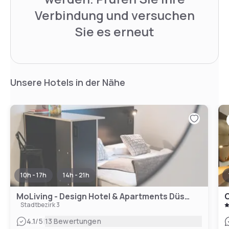
Verbindung und versuchen
Sie es erneut
Unsere Hotels in der Nähe
10h - 17h
14h - 21h
MoLiving - Design Hotel & Apartments Düsseldorf-Neuss
C
Stadtbezirk 3
|
4.1
/5
13 Bewertungen