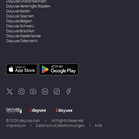
Dayuse
Großbritannien
Dayuse
Vereinigte Staaten
Dayuse
Italien
Dayuse
Spanien
Dayuse
Belgien
Dayuse
Schweiz
Dayuse
Brasilien
Dayuse
Niederlande
Dayuse
Österreich
Dayuse
Australien
Dayuse
Irland
Dayuse
Hongkong
Dayuse
Kanada
Dayuse
Singapur
Dayuse
Zweden
Dayuse
Thailand
Dayuse
Portugal
Dayuse
Korea
Dayuse
Neuseeland
Dayuse
Türkei
©
2026
dayuse.com
•
All Rights Reserved
Impressum
•
Datenschutzbestimmungen
•
AGB