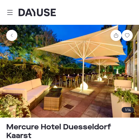
Dayuse
Teilen
Spei
1
/
14
Mercure Hotel Duesseldorf
Kaarst