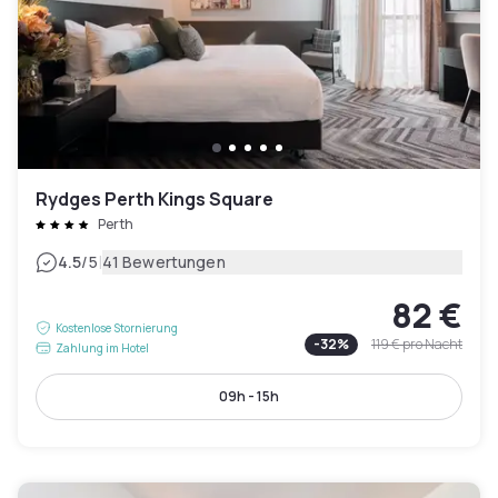
Rydges Perth Kings Square
Perth
|
4.5
/5
41 Bewertungen
82 €
Kostenlose Stornierung
-
32
%
119 €
pro Nacht
Zahlung im Hotel
09h - 15h