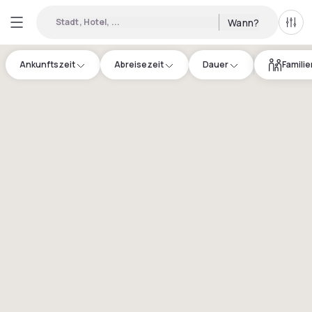
Stadt, Hotel, ...
Wann?
Alle 
Ankunftszeit
Abreisezeit
Dauer
Famili