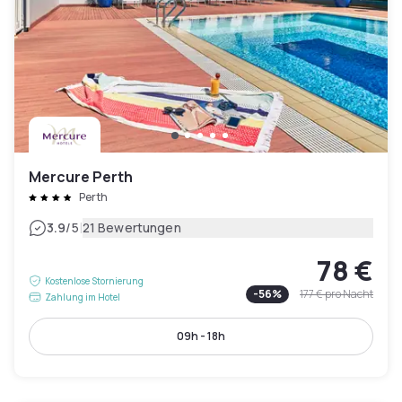
Mercure Perth
Perth
|
3.9
/5
21 Bewertungen
78 €
Kostenlose Stornierung
-
56
%
177 €
pro Nacht
Zahlung im Hotel
09h - 18h