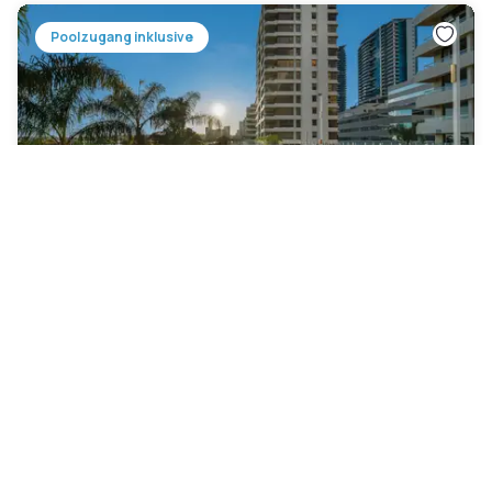
Poolzugang inklusive
Crowne Plaza Perth
Perth
|
4.6
/5
54 Bewertungen
91 €
Kostenlose Stornierung
-
34
%
136 €
pro Nacht
Zahlung im Hotel
09h - 14h
15h - 00h