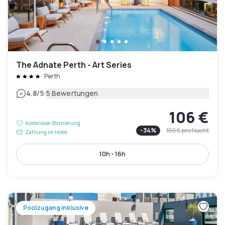
The Adnate Perth - Art Series
Perth
|
4.8
/5
5 Bewertungen
106 €
Kostenlose Stornierung
-
34
%
159 €
pro Nacht
Zahlung im Hotel
10h - 16h
Poolzugang inklusive