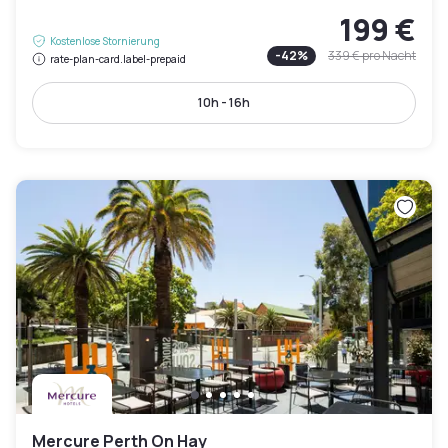
199 €
Kostenlose Stornierung
-
42
%
339 €
pro Nacht
rate-plan-card.label-prepaid
10h - 16h
Mercure Perth On Hay