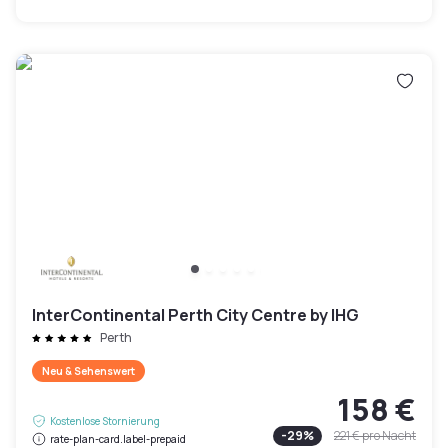
InterContinental Perth City Centre by IHG
Perth
Neu & Sehenswert
158 €
Kostenlose Stornierung
-
29
%
221 €
pro Nacht
rate-plan-card.label-prepaid