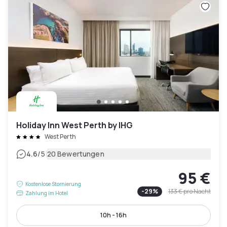
Holiday Inn West Perth by IHG
West Perth
|
4.6
/5
20 Bewertungen
95 €
Kostenlose Stornierung
-
29
%
133 €
pro Nacht
Zahlung im Hotel
10h - 16h