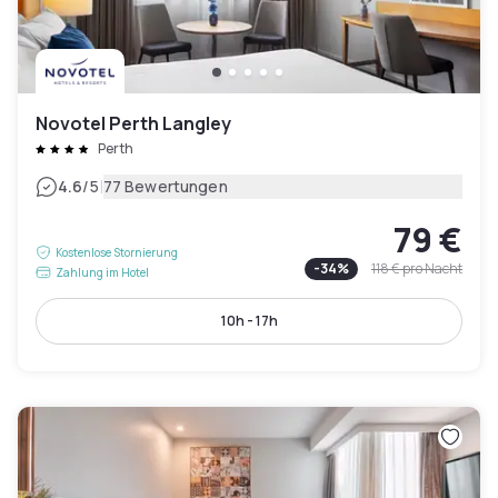
Novotel Perth Langley
Perth
|
4.6
/5
77 Bewertungen
79 €
Kostenlose Stornierung
-
34
%
118 €
pro Nacht
Zahlung im Hotel
10h - 17h