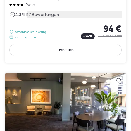
Perth
|
4.3
/5
17 Bewertungen
94 €
Kostenlose Stornierung
-
34
%
141 €
pro Nacht
Zahlung im Hotel
09h - 16h