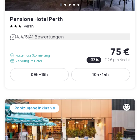
Pensione Hotel Perth
Perth
|
4.4
/5
41 Bewertungen
75 €
Kostenlose Stornierung
-
33
%
112 €
pro Nacht
Zahlung im Hotel
09h - 15h
10h - 14h
Poolzugang inklusive