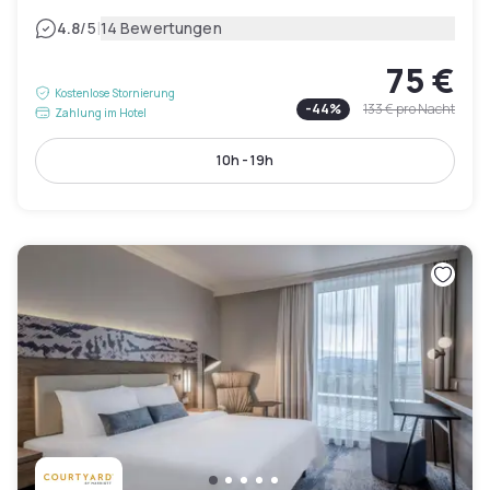
|
4.8
/5
14 Bewertungen
75 €
Kostenlose Stornierung
-
44
%
133 €
pro Nacht
Zahlung im Hotel
10h - 19h