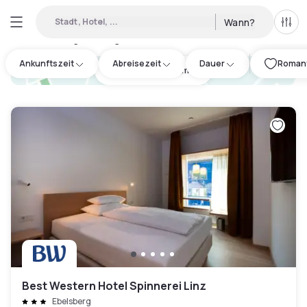
Stadt, Hotel, ...
Wann?
Alle 
Verfügbare Tageshotels in Oberösterreich
:
2
Ankunftszeit
Abreisezeit
Dauer
Romanti
hotel.cta.view_map
Best Western Hotel Spinnerei Linz
Ebelsberg