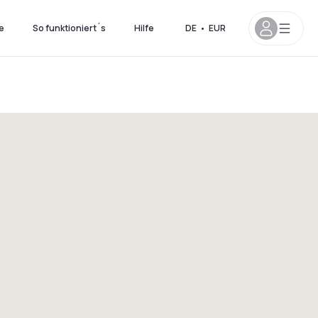
e
So funktioniert´s
Hilfe
DE
•
EUR