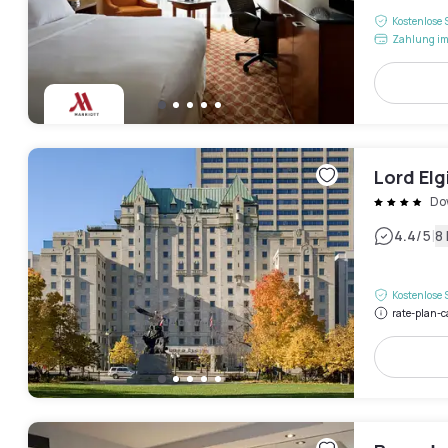
Kostenlose 
Zahlung im
Lord Elg
Do
|
4.4
/5
8
Kostenlose 
rate-plan-c