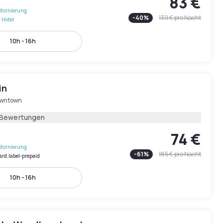
83 €
Stornierung
-
40
%
139 €
pro Nacht
 Hotel
10h - 16h
in
wntown
 Bewertungen
74 €
Stornierung
-
61
%
185 €
pro Nacht
ard.label-prepaid
10h - 16h