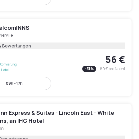
elcomINNS
erville
4 Bewertungen
56 €
Stornierung
-
31
%
80 €
pro Nacht
 Hotel
09h - 17h
Inn Express & Suites - Lincoln East - White
ns, an IHG Hotel
ln
 Bewertungen