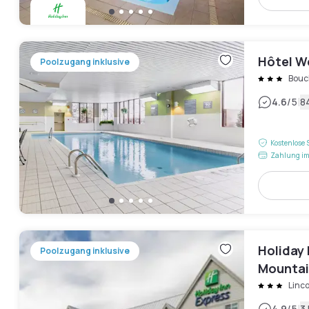
Hôtel W
Poolzugang inklusive
Bouch
|
4.6
/5
8
Kostenlose 
Zahlung im
Holiday 
Poolzugang inklusive
Mountai
Linco
4.9
/5
3