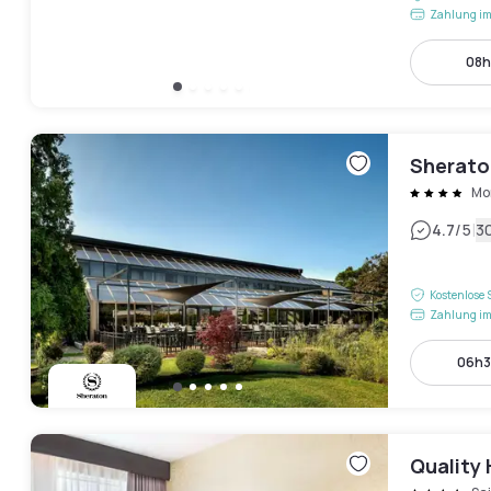
Zahlung im
08h
Sherato
Mo
|
4.7
/5
3
Kostenlose 
Zahlung im
06h3
Quality 