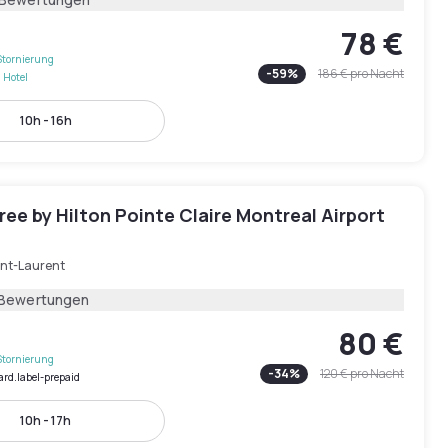
78 €
Stornierung
-
59
%
186 €
pro Nacht
 Hotel
10h - 16h
ee by Hilton Pointe Claire Montreal Airport
int-Laurent
 Bewertungen
80 €
Stornierung
-
34
%
120 €
pro Nacht
ard.label-prepaid
10h - 17h