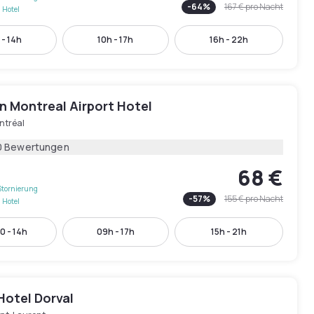
-
64
%
167 €
pro Nacht
 Hotel
 - 14h
10h - 17h
16h - 22h
n Montreal Airport Hotel
ntréal
0 Bewertungen
68 €
Stornierung
-
57
%
155 €
pro Nacht
 Hotel
0 - 14h
09h - 17h
15h - 21h
Hotel Dorval