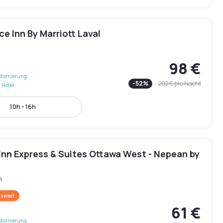
e Inn By Marriott Laval
l
98 €
Stornierung
-
52
%
202 €
pro Nacht
 Hotel
10h - 16h
Inn Express & Suites Ottawa West - Nepean by
n
swert
61 €
Stornierung