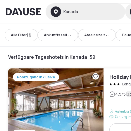
Dayuse
Kanada
Alle Filter
Ankunftszeit
Abreisezeit
Daue
Verfügbare Tageshotels in Kanada
:
59
Holiday 
Poolzugang inklusive
Long
|
4.5
/5
3
Kostenlose 
Zahlung im