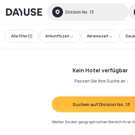
Dayuse
Division No. 13
Alle Filter
Ankunftszeit
Abreisezeit
Daue
Kein Hotel verfügbar
Passen Sie Ihre Suche an
:
Suchen auf Division No. 13
Weiten Sie den geographischen Bereich Ihrer 