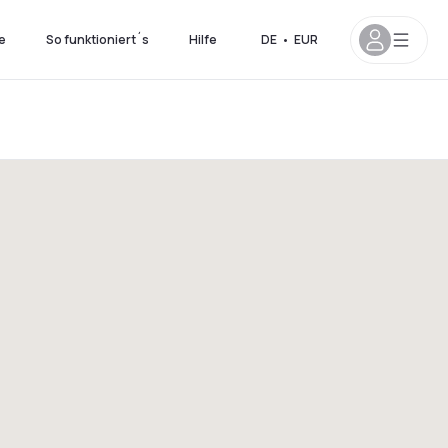
e
So funktioniert´s
Hilfe
DE
•
EUR