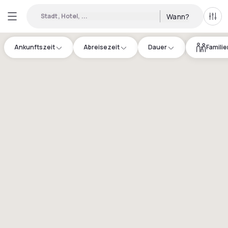
Stadt, Hotel, ...
Wann?
Alle 
Ankunftszeit
Abreisezeit
Dauer
Famili