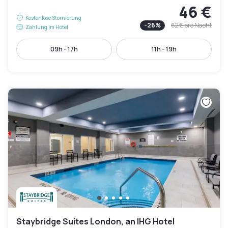
46 €
Kostenlose Stornierung
-
26
%
62 €
pro Nacht
Zahlung im Hotel
09h - 17h
11h - 19h
Staybridge Suites London, an IHG Hotel