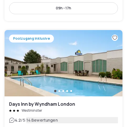
09h - 17h
Poolzugang inklusive
Days Inn by Wyndham London
Westminster
|
4.2
/5
14 Bewertungen