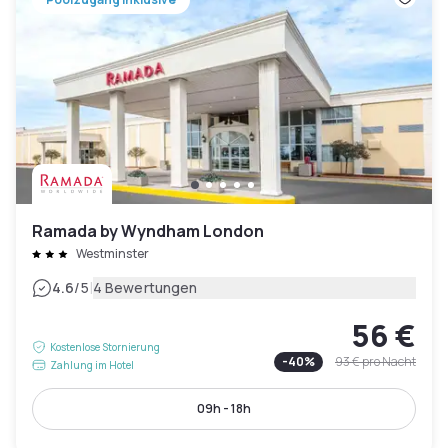
Ramada by Wyndham London
Westminster
|
4.6
/5
4 Bewertungen
56 €
Kostenlose Stornierung
-
40
%
93 €
pro Nacht
Zahlung im Hotel
09h - 18h