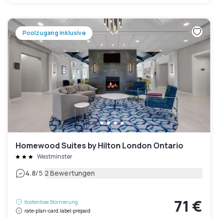
Poolzugang inklusive
Homewood Suites by Hilton London Ontario
Westminster
|
4.8
/5
2 Bewertungen
71 €
Kostenlose Stornierung
rate-plan-card.label-prepaid