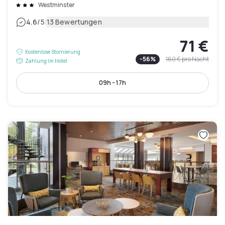
Westminster
|
4.6
/5
13 Bewertungen
71 €
Kostenlose Stornierung
-
56
%
160 €
pro Nacht
Zahlung im Hotel
09h - 17h