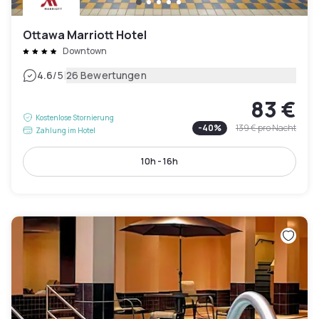
Ottawa Marriott Hotel
Downtown
|
4.6
/5
26 Bewertungen
83 €
Kostenlose Stornierung
-
40
%
139 €
pro Nacht
Zahlung im Hotel
10h - 16h