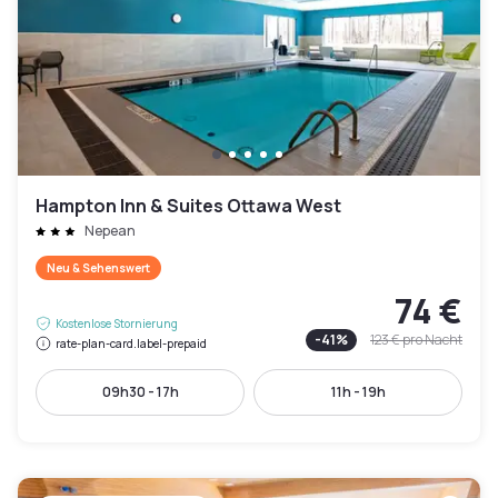
Hampton Inn & Suites Ottawa West
Nepean
Neu & Sehenswert
74 €
Kostenlose Stornierung
-
41
%
123 €
pro Nacht
rate-plan-card.label-prepaid
09h30 - 17h
11h - 19h