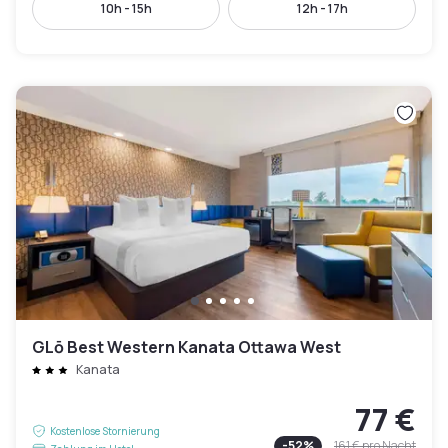
10h - 15h
12h - 17h
GLō Best Western Kanata Ottawa West
Kanata
77 €
Kostenlose Stornierung
-
52
%
161 €
pro Nacht