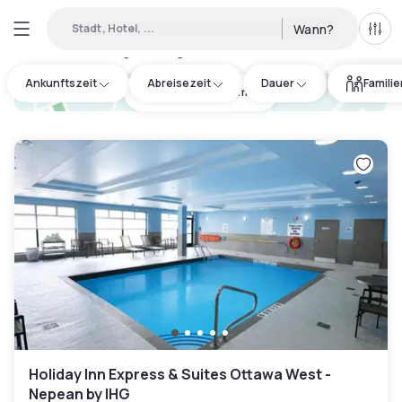
Stadt, Hotel, ...
Wann?
Alle 
Verfügbare Tageshotels in Ottawa
:
7
Ankunftszeit
Abreisezeit
Dauer
Famili
hotel.cta.view_map
Holiday Inn Express & Suites Ottawa West -
Nepean by IHG