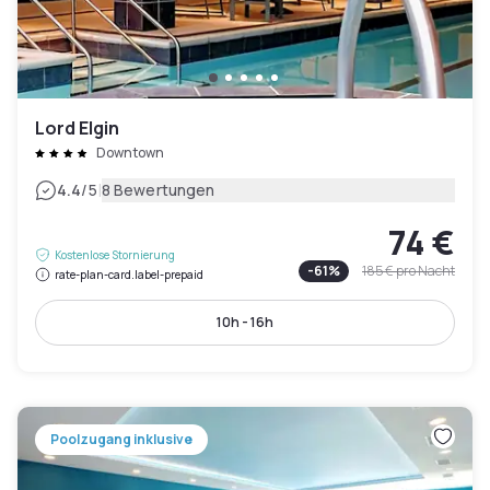
Lord Elgin
Downtown
|
4.4
/5
8 Bewertungen
74 €
Kostenlose Stornierung
-
61
%
185 €
pro Nacht
rate-plan-card.label-prepaid
10h - 16h
Poolzugang inklusive