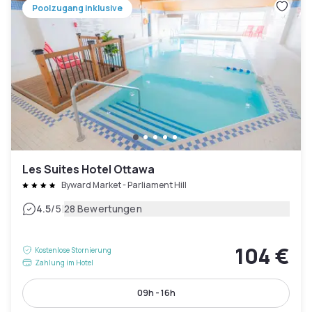
Poolzugang inklusive
Les Suites Hotel Ottawa
Byward Market - Parliament Hill
|
4.5
/5
28 Bewertungen
104 €
Kostenlose Stornierung
Zahlung im Hotel
09h - 16h