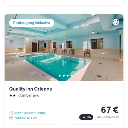
Poolzugang inklusive
Quality Inn Orleans
Cumberland
67 €
Kostenlose Stornierung
-
40
%
111 €
pro Nacht
Zahlung im Hotel