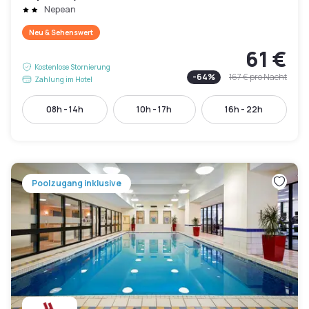
Nepean
Neu & Sehenswert
61 €
Kostenlose Stornierung
-
64
%
167 €
pro Nacht
Zahlung im Hotel
08h - 14h
10h - 17h
16h - 22h
Poolzugang inklusive