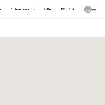
e
So funktioniert´s
Hilfe
DE
•
EUR