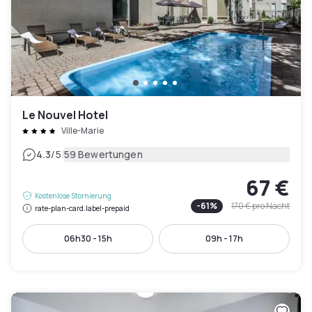
Le Nouvel Hotel
Ville-Marie
|
4.3
/5
59 Bewertungen
67 €
Kostenlose Stornierung
-
61
%
170 €
pro Nacht
rate-plan-card.label-prepaid
06h30 - 15h
09h - 17h