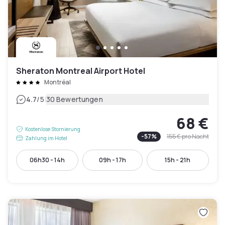
Sheraton Montreal Airport Hotel
Montréal
|
4.7
/5
30 Bewertungen
68 €
Kostenlose Stornierung
-
57
%
155 €
pro Nacht
Zahlung im Hotel
06h30 - 14h
09h - 17h
15h - 21h