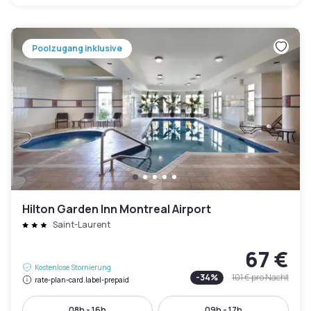
Poolzugang inklusive
Hilton Garden Inn Montreal Airport
Saint-Laurent
67 €
Kostenlose Stornierung
-
34
%
101 €
pro Nacht
rate-plan-card.label-prepaid
08h - 16h
09h - 17h