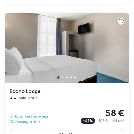
Econo Lodge
Ville-Marie
58 €
Kostenlose Stornierung
-
47
%
108 €
pro Nacht
Zahlung im Hotel