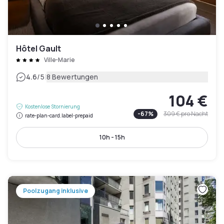
Hôtel Gault
Ville-Marie
|
4.6
/5
8 Bewertungen
104 €
Kostenlose Stornierung
-
67
%
309 €
pro Nacht
rate-plan-card.label-prepaid
10h - 15h
Poolzugang inklusive