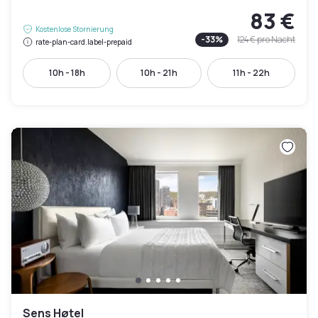
83 €
Kostenlose Stornierung
-
33
%
124 €
pro Nacht
rate-plan-card.label-prepaid
10h - 18h
10h - 21h
11h - 22h
Sens Høtel