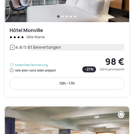
Hôtel Monville
Ville-Marie
|
4.6
/5
61 Bewertungen
98 €
Kostenlose Stornierung
-
21
%
123 €
pro Nacht
rate-plan-card.label-prepaid
10h - 17h