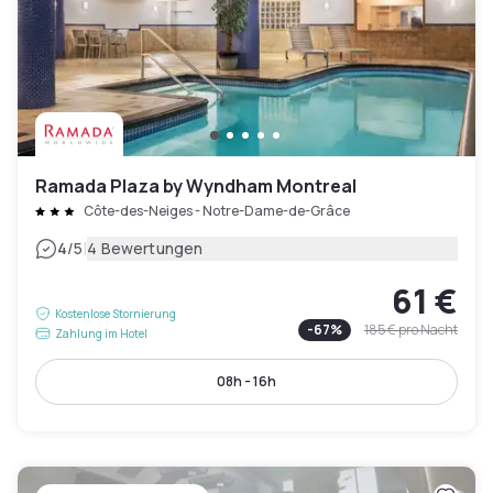
Ramada Plaza by Wyndham Montreal
Côte-des-Neiges - Notre-Dame-de-Grâce
|
4
/5
4 Bewertungen
61 €
Kostenlose Stornierung
-
67
%
185 €
pro Nacht
Zahlung im Hotel
08h - 16h