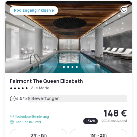
Poolzugang inklusive
Fairmont The Queen Elizabeth
Ville-Marie
|
4.5
/5
8 Bewertungen
148 €
Kostenlose Stornierung
-
34
%
222 €
pro Nacht
Zahlung im Hotel
07h - 15h
15h - 23h