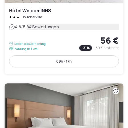
Hôtel WelcomINNS
Boucherville
|
4.6
/5
84 Bewertungen
56 €
Kostenlose Stornierung
-
31
%
80 €
pro Nacht
Zahlung im Hotel
09h - 17h