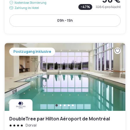
Kostenlose Stornierung
-
47
%
108 €
pro Nacht
Zahlung im Hotel
09h - 15h
Poolzugang inklusive
DoubleTree par Hilton Aéroport de Montréal
Dorval