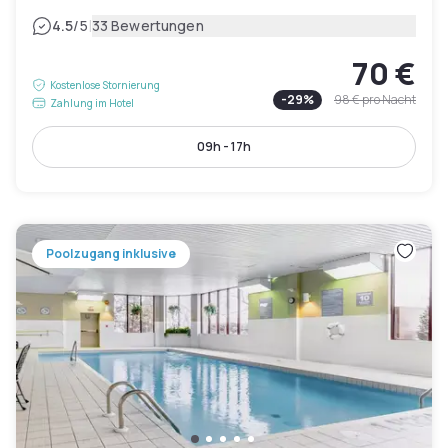
|
4.5
/5
33 Bewertungen
70 €
Kostenlose Stornierung
-
29
%
98 €
pro Nacht
Zahlung im Hotel
09h - 17h
Poolzugang inklusive