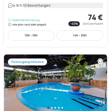
|
4.9
/5
10 Bewertungen
74 €
Kostenlose Stornierung
-
41
%
124 €
pro Nacht
rate-plan-card.label-prepaid
10h - 16h
14h - 20h
Poolzugang inklusive