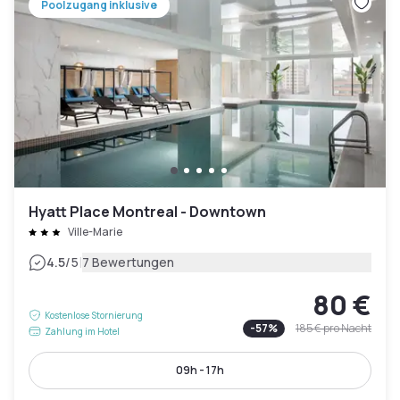
Poolzugang inklusive
Hyatt Place Montreal - Downtown
Ville-Marie
|
4.5
/5
7 Bewertungen
80 €
Kostenlose Stornierung
-
57
%
185 €
pro Nacht
Zahlung im Hotel
09h - 17h