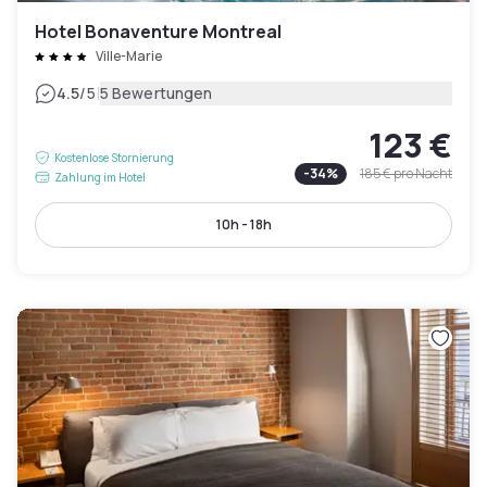
Hotel Bonaventure Montreal
Ville-Marie
|
4.5
/5
5 Bewertungen
123 €
Kostenlose Stornierung
-
34
%
185 €
pro Nacht
Zahlung im Hotel
10h - 18h