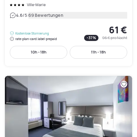
Ville-Marie
|
4.6
/5
69 Bewertungen
61 €
Kostenlose Stornierung
-
37
%
96 €
pro Nacht
rate-plan-card.label-prepaid
10h - 18h
11h - 18h