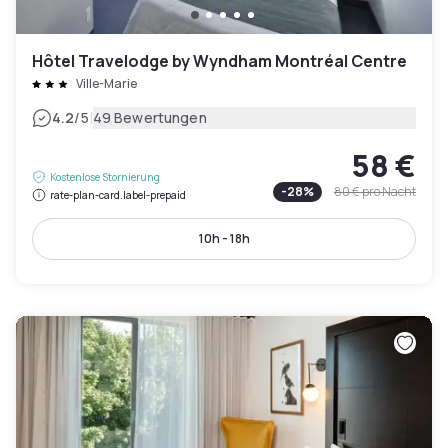
Hôtel Travelodge by Wyndham Montréal Centre
Ville-Marie
|
4.2
/5
49 Bewertungen
58 €
Kostenlose Stornierung
-
28
%
80 €
pro Nacht
rate-plan-card.label-prepaid
10h - 18h