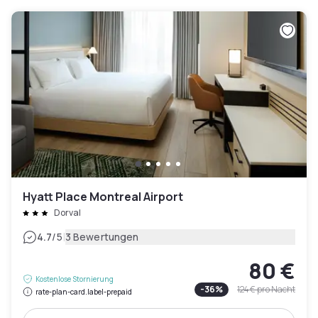
Hyatt Place Montreal Airport
Dorval
|
4.7
/5
3 Bewertungen
80 €
Kostenlose Stornierung
-
36
%
124 €
pro Nacht
rate-plan-card.label-prepaid