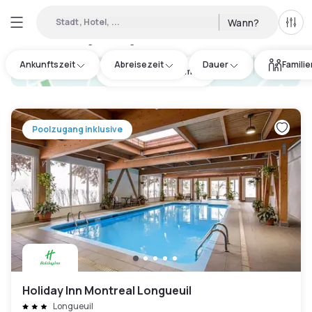
Stadt, Hotel, ...
Wann?
Alle 
Verfügbare Tageshotels in Montréal
:
37
Ankunftszeit
Abreisezeit
Dauer
Famili
hotel.cta.view_map
Poolzugang inklusive
Holiday Inn Montreal Longueuil
Longueuil