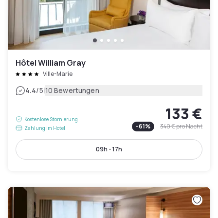
Hôtel William Gray
Ville-Marie
|
4.4
/5
10 Bewertungen
133 €
Kostenlose Stornierung
-
61
%
340 €
pro Nacht
Zahlung im Hotel
09h - 17h