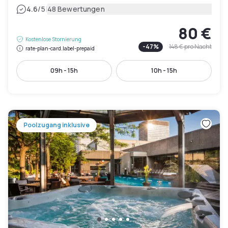
|
4.6
/5
48 Bewertungen
80 €
Kostenlose Stornierung
-
47
%
148 €
pro Nacht
rate-plan-card.label-prepaid
09h - 15h
10h - 15h
Poolzugang inklusive