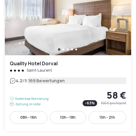
Quality Hotel Dorval
Saint-Laurent
|
4.2
/5
169 Bewertungen
58 €
Kostenlose Stornierung
-
63
%
155 €
pro Nacht
Zahlung im Hotel
08h - 16h
10h - 18h
15h - 21h