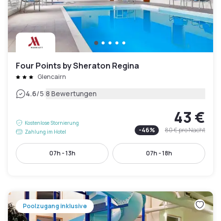
Four Points by Sheraton Regina
Glencairn
|
4.6
/5
8 Bewertungen
43 €
Kostenlose Stornierung
-
46
%
80 €
pro Nacht
Zahlung im Hotel
07h - 13h
07h - 18h
Poolzugang inklusive