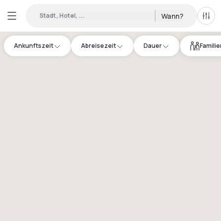
Stadt, Hotel, ...
Wann?
Alle 
Ankunftszeit
Abreisezeit
Dauer
Famili