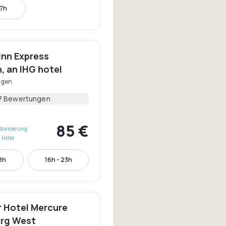
17h
Inn Express
, an IHG hotel
ngen
7 Bewertungen
85 €
Stornierung
 Hotel
18h
16h - 23h
r Hotel Mercure
rg West