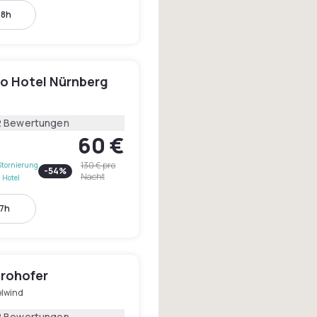
18h
o Hotel Nürnberg
2 Bewertungen
60 €
130 €
pro
Stornierung
-
54
%
Nacht
 Hotel
17h
trohofer
elwind
8 Bewertungen