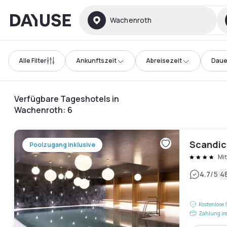
Dayuse
Wachenroth
Alle Filter
Ankunftszeit
Abreisezeit
Daue
Verfügbare Tageshotels in
Wachenroth
:
6
Scandic
Poolzugang inklusive
Mit
|
4.7
/5
4
Kostenlose 
Zahlung im