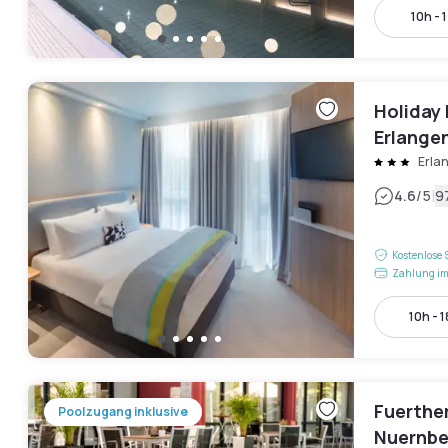
10h - 
Holiday 
Erlangen
Erla
|
4.6
/5
9
Kostenlose 
Zahlung im
10h - 
Fuerthe
Poolzugang inklusive
Nuernbe