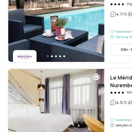
Po
|
4.7
/5
2
Kostenlose 
Zahlung im
09h - 
Le Méri
Nuremb
Mit
|
4.3
/5
4
Kostenlose 
rate-plan-c