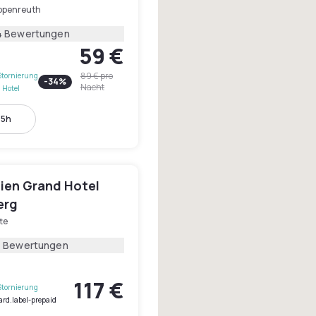
ppenreuth
4 Bewertungen
59 €
89 €
pro
Stornierung
-
34
%
Nacht
 Hotel
15h
dien Grand Hotel
erg
te
1 Bewertungen
117 €
Stornierung
ard.label-prepaid