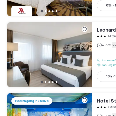
09h - 
Leonard
Mitte
|
4.5
/5
2
Kostenlose 
Zahlung im
10h - 
Hotel S
Poolzugang inklusive
Geis
4.7
/5
3