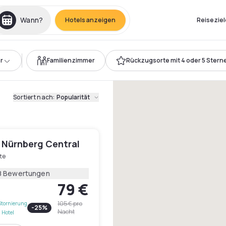
Wann?
Hotels anzeigen
Reiseziel
r
Familienzimmer
Rückzugsorte mit 4 oder 5 Stern
Sortiert nach
:
Popularität
 Nürnberg Central
te
8 Bewertungen
79 €
105 €
pro
Stornierung
-
25
%
Nacht
 Hotel