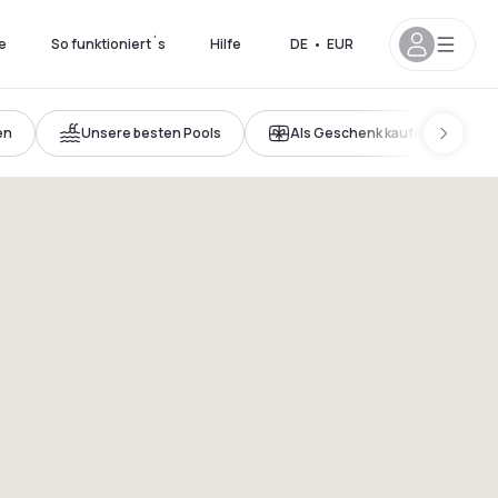
e
So funktioniert´s
Hilfe
DE
•
EUR
en
Unsere besten Pools
Als Geschenk kaufen