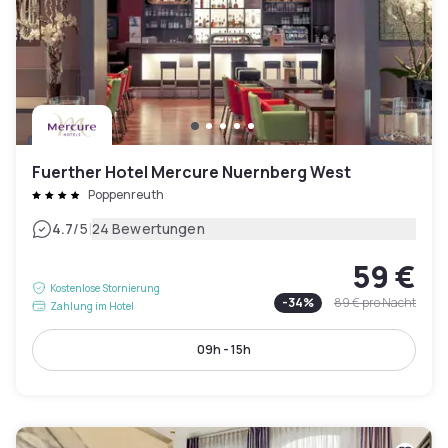
Fuerther Hotel Mercure Nuernberg West
Poppenreuth
|
4.7
/5
24 Bewertungen
59 €
Kostenlose Stornierung
-
34
%
89 €
pro Nacht
Zahlung im Hotel
09h - 15h