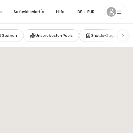
e
So funktioniert´s
Hilfe
DE
•
EUR
5 Sternen
Unsere besten Pools
Shuttle-Zugang