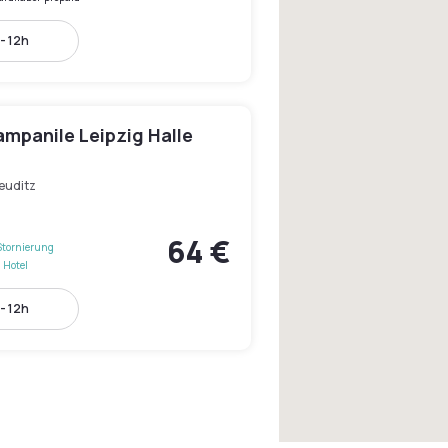
- 12h
mpanile Leipzig Halle
euditz
64 €
Stornierung
 Hotel
- 12h