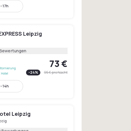
- 17h
EXPRESS Leipzig
 Bewertungen
73 €
Stornierung
-
24
%
95 €
pro Nacht
 Hotel
- 14h
otel Leipzig
pzig
0 Bewertungen