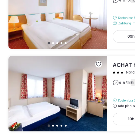
|
Kostenlose 
Zahlung im
09h 
ACHAT H
Nord
|
4.4
/5
6
Kostenlose 
rate-plan-c
10h 