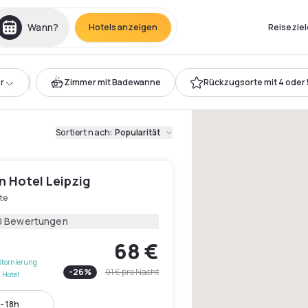
Wann?
Hotels anzeigen
Reiseziel
r
Zimmer mit Badewanne
Rückzugsorte mit 4 oder 
Sortiert nach
:
Popularität
n Hotel Leipzig
te
0 Bewertungen
68 €
Stornierung
-
26
%
91 €
pro Nacht
 Hotel
- 18h