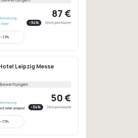
87 €
Stornierung
-
34
%
130 €
pro Nacht
 Hotel
- 17h
otel Leipzig Messe
 Bewertungen
50 €
Stornierung
-
34
%
75 €
pro Nacht
ard.label-prepaid
- 17h