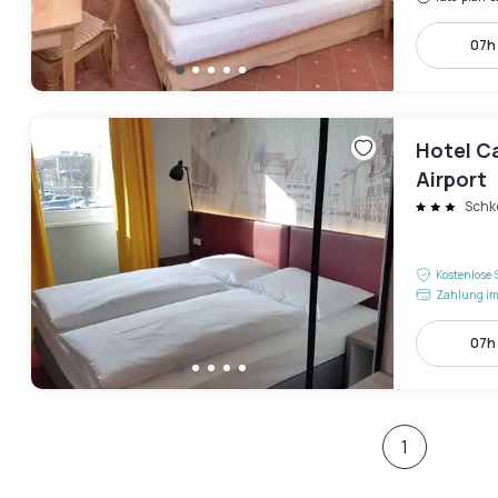
07h 
Hotel Ca
Airport
Schk
Kostenlose 
Zahlung im
07h 
1