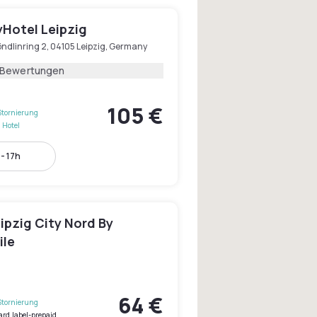
yHotel Leipzig
ndlinring 2, 04105 Leipzig, Germany
 Bewertungen
105 €
Stornierung
 Hotel
- 17h
ipzig City Nord By
le
64 €
Stornierung
ard.label-prepaid