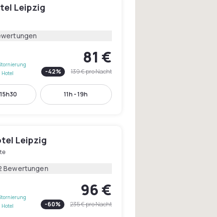
tel Leipzig
ewertungen
81 €
Stornierung
-
42
%
139 €
pro Nacht
 Hotel
 15h30
11h - 19h
tel Leipzig
te
2 Bewertungen
96 €
Stornierung
-
60
%
235 €
pro Nacht
 Hotel