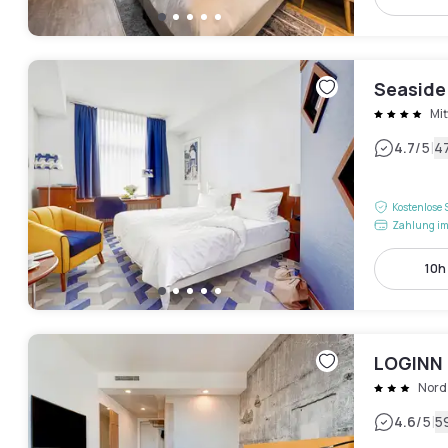
Seaside 
Mit
|
4.7
/5
4
Kostenlose 
Zahlung im
10h 
LOGINN 
Nord
|
4.6
/5
5