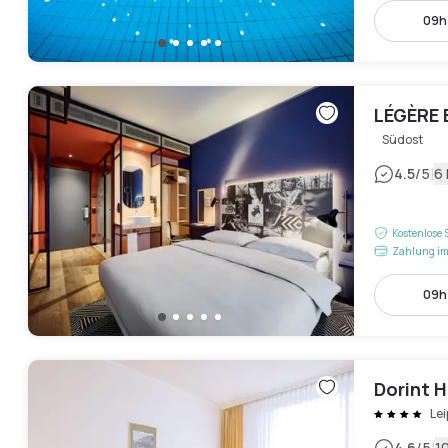
09h 
LÉGÈRE 
Südost
|
4.5
/5
6
Kostenlose 
Zahlung im
09h 
Dorint H
Lei
4.6
/5
1