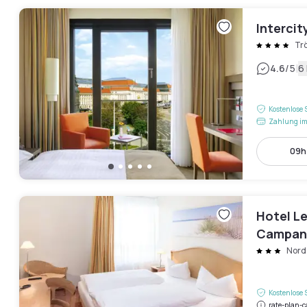
Intercit
Trö
|
4.6
/5
6
Kostenlose 
Zahlung im
09h 
Hotel Le
Campani
Nord
Kostenlose 
rate-plan-c