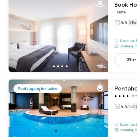
Book Ho
Mitte
|
5
/5
3 B
Kostenlose 
Zahlung im
09h -
Pentaho
Poolzugang inklusive
Mit
|
4.4
/5
4
Kostenlose 
Zahlung im