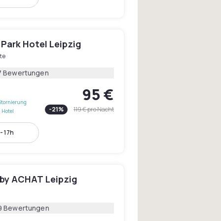
Park Hotel Leipzig
te
7 Bewertungen
95 €
Stornierung
-
21
%
119 €
pro Nacht
 Hotel
- 17h
by ACHAT Leipzig
9 Bewertungen