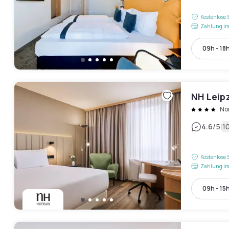
Kostenlose 
Zahlung im
09h - 18
NH Leip
No
|
4.6
/5
1
Kostenlose 
Zahlung im
09h - 15