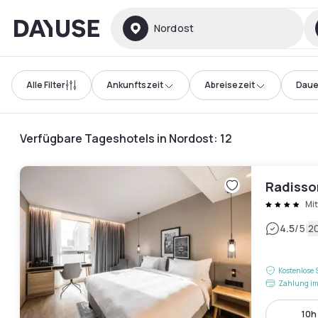
Dayuse
Nordost
Alle Filter
Ankunftszeit
Abreisezeit
Daue
Verfügbare Tageshotels in Nordost
:
12
Radisso
Mit
|
4.5
/5
2
Kostenlose 
Zahlung im
10h 