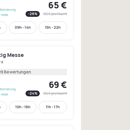
65 €
Stornierung
-
28
%
90 €
pro Nacht
 Hotel
h
09h - 14h
15h - 22h
zig Messe
rd
09 Bewertungen
69 €
Stornierung
-
24
%
90 €
pro Nacht
 Hotel
h
10h - 16h
11h - 17h