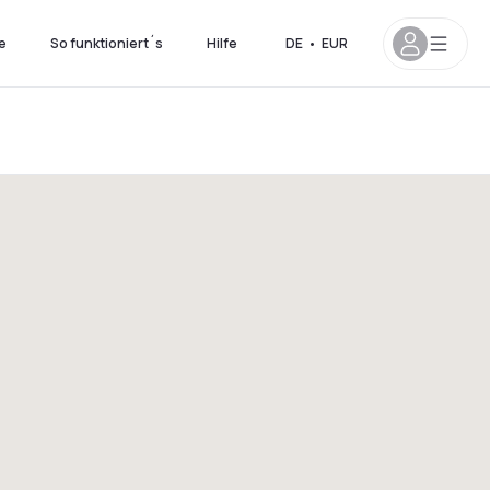
e
So funktioniert´s
Hilfe
DE
•
EUR