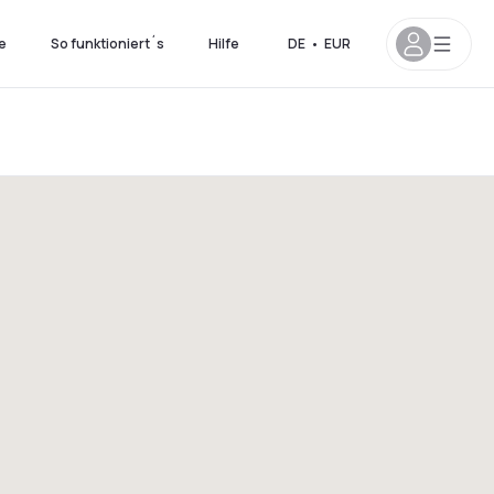
e
So funktioniert´s
Hilfe
DE
•
EUR