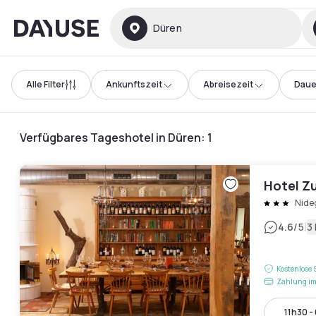
Dayuse
Düren
Alle Filter
Ankunftszeit
Abreisezeit
Daue
Verfügbares Tageshotel in Düren
:
1
Hotel Z
Nide
|
4.6
/5
3
Kostenlose 
Zahlung im
11h30 -