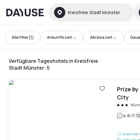
Dayuse
Kreisfreie Stadt Münster
Alle Filter
Ankunftszeit
Abreisezeit
Daue
Verfügbare Tageshotels in Kreisfreie
Stadt Münster
:
5
Prize b
City
Müns
|
4.6
/5
1
Kostenlose 
Zahlung im