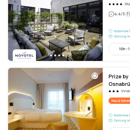
Mü
|
4.4
/5
7
Kostenlose 
Zahlung im
10h - 
Prize by
Osnabr
Inne
Neu & Sehen
Kostenlose 
Zahlung im