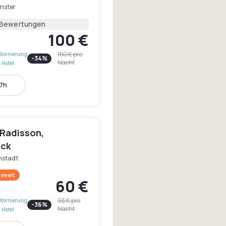
nster
 Bewertungen
100 €
150 €
pro
Stornierung
-
34
%
Nacht
 Hotel
17h
 Radisson,
ück
nstadt
swert
60 €
93 €
pro
Stornierung
-
36
%
Nacht
 Hotel