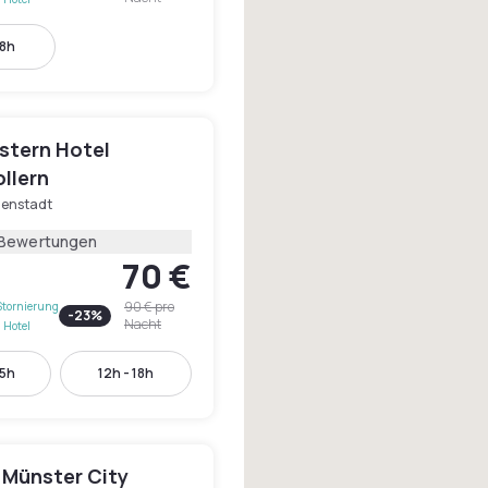
18h
stern Hotel
llern
nenstadt
 Bewertungen
70 €
90 €
pro
Stornierung
-
23
%
Nacht
 Hotel
15h
12h - 18h
 Münster City