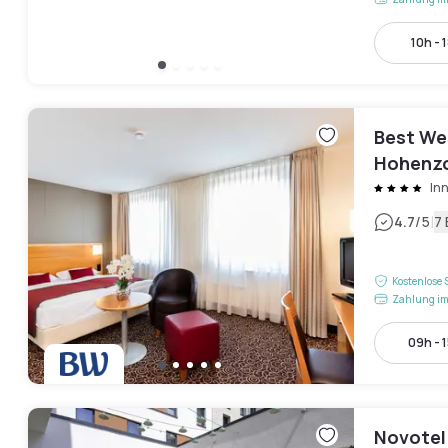
10h - 
Best We
Hohenzo
In
|
4.7
/5
7
Kostenlose 
Zahlung im
09h - 
Novotel