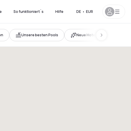
e
So funktioniert´s
Hilfe
DE
•
EUR
en
Unsere besten Pools
Neue Hotels