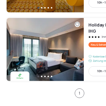
10h - 
Holiday 
IHG
In
Neu & Sehen
Kostenlose 
Zahlung im
10h - 
1