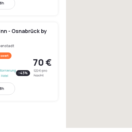
18h
Inn - Osnabrück by
nenstadt
swert
70 €
122 €
pro
Stornierung
-
43
%
Nacht
 Hotel
18h