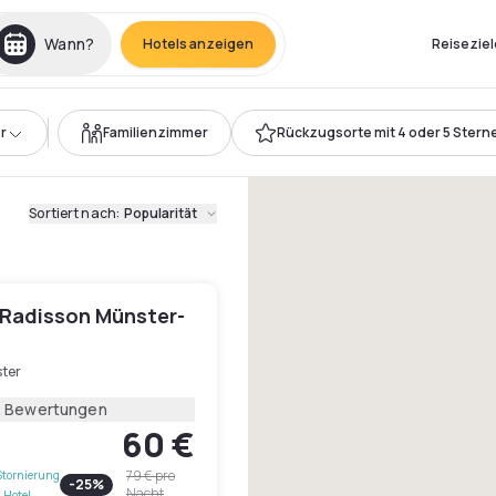
Wann?
Hotels anzeigen
Reiseziel
r
Familienzimmer
Rückzugsorte mit 4 oder 5 Stern
Sortiert nach
:
Popularität
y Radisson Münster-
ter
2 Bewertungen
60 €
79 €
pro
Stornierung
-
25
%
Nacht
 Hotel