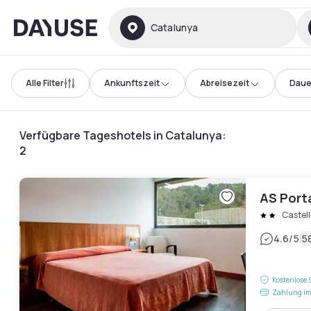
Dayuse
Catalunya
Alle Filter
Ankunftszeit
Abreisezeit
Daue
Verfügbare Tageshotels in Catalunya
:
2
AS Port
Castell
|
4.6
/5
5
Kostenlose 
Zahlung im