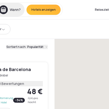
Wann?
Hotels anzeigen
Reiseziel
r
Sortiert nach
:
Popularität
a de Barcelona
bisbal
8 Bewertungen
48 €
72 €
pro
Stornierung
-
34
%
Nacht
 Hotel