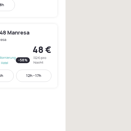
18h
948 Manresa
esa
48 €
112 €
pro
Stornierung
-
58
%
Nacht
 Hotel
5h
12h - 17h