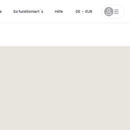
e
So funktioniert´s
Hilfe
DE
•
EUR