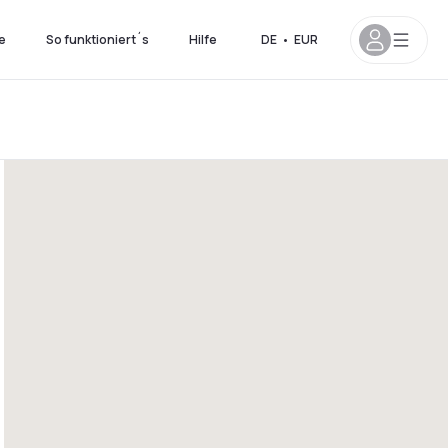
e
So funktioniert´s
Hilfe
DE
•
EUR