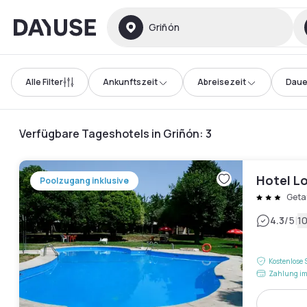
Dayuse
Griñón
Alle Filter
Ankunftszeit
Abreisezeit
Daue
Verfügbare Tageshotels in Griñón
:
3
Hotel Lo
Poolzugang inklusive
Geta
|
4.3
/5
1
Kostenlose 
Zahlung im