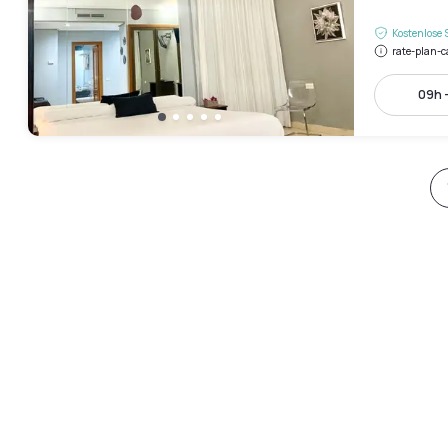
Kostenlose 
rate-plan-c
09h -