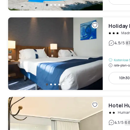
Holiday 
Madr
|
4.5
/5
8
Kostenlose 
rate-plan-c
10h30
Hotel H
Humane
|
4.1
/5
6 