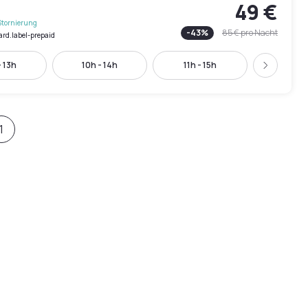
49 €
Stornierung
-
43
%
85 €
pro Nacht
ard.label-prepaid
 13h
10h - 14h
11h - 15h
12h - 
Weiter
1