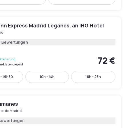
Inn Express Madrid Leganes, an IHG Hotel
id
7 Bewertungen
72 €
Stornierung
ard.label-prepaid
 - 19h30
10h - 14h
16h - 23h
umanes
s de Madrid
Bewertungen