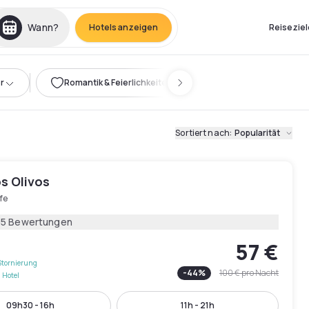
Wann?
Hotels anzeigen
Reiseziel
r
Romantik & Feierlichkeiten
Sortiert nach
:
Popularität
s Olivos
fe
05 Bewertungen
57 €
Stornierung
-
44
%
100 €
pro Nacht
 Hotel
09h30 - 16h
11h - 21h