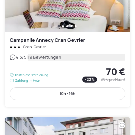
Campanile Annecy Cran Gevrier
Cran-Gevrier
|
4.3
/5
19 Bewertungen
70 €
Kostenlose Stornierung
-
22
%
89 €
pro Nacht
Zahlung im Hotel
10h - 16h