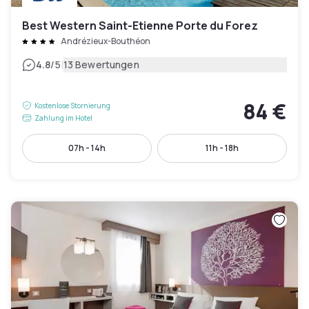
Best Western Saint-Etienne Porte du Forez
Andrézieux-Bouthéon
|
4.8
/5
13 Bewertungen
84 €
Kostenlose Stornierung
Zahlung im Hotel
07h - 14h
11h - 18h