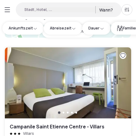
Stadt, Hotel, ...
Wann?
Alle 
Verfügbare Tageshotels in Andrézieux-Bouthéon
:
5
Ankunftszeit
Abreisezeit
Dauer
Famili
hotel.cta.view_map
Campanile Saint Etienne Centre - Villars
Villars