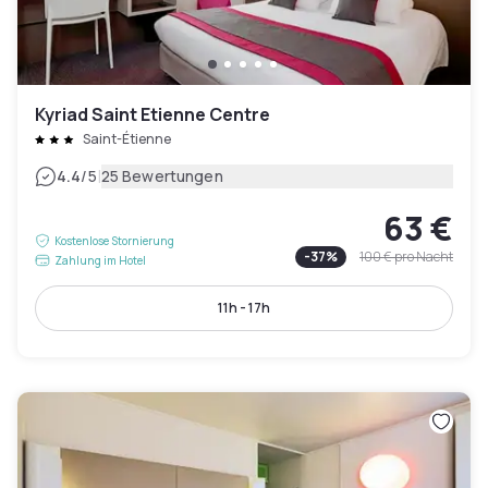
Kyriad Saint Etienne Centre
Saint-Étienne
|
4.4
/5
25 Bewertungen
63 €
Kostenlose Stornierung
-
37
%
100 €
pro Nacht
Zahlung im Hotel
11h - 17h