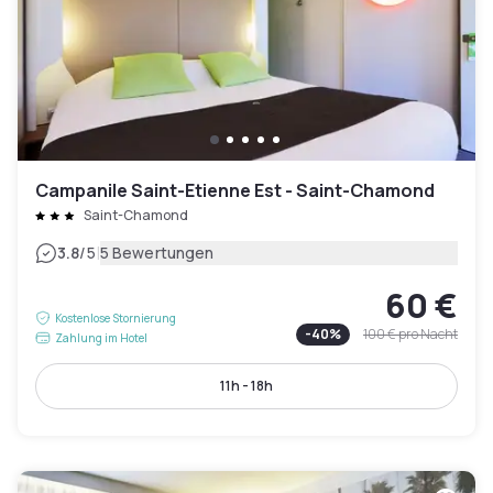
Campanile Saint-Etienne Est - Saint-Chamond
Saint-Chamond
|
3.8
/5
5 Bewertungen
60 €
Kostenlose Stornierung
-
40
%
100 €
pro Nacht
Zahlung im Hotel
11h - 18h