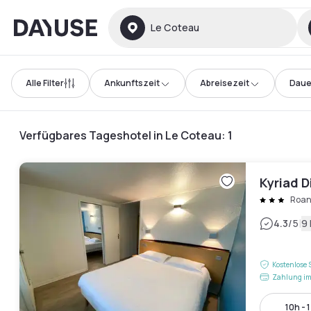
Dayuse
Le Coteau
Alle Filter
Ankunftszeit
Abreisezeit
Daue
Verfügbares Tageshotel in Le Coteau
:
1
Kyriad 
Roa
|
4.3
/5
9
Kostenlose 
Zahlung im
10h - 