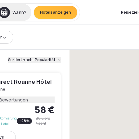
Wann?
Hotels anzeigen
Reiseziel
r
Sortiert nach
:
Popularität
Direct Roanne Hôtel
nne
 Bewertungen
58 €
80 €
pro
Stornierung
-
28
%
Nacht
 Hotel
17h