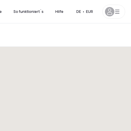
e
So funktioniert´s
Hilfe
DE
•
EUR