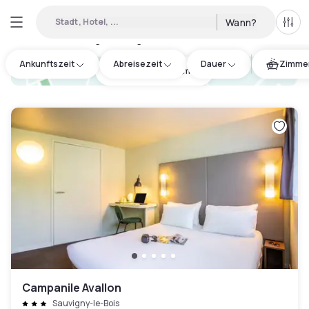
Stadt, Hotel, ...
Wann?
Alle 
Verfügbare Tageshotels in Nièvre
:
2
Ankunftszeit
Abreisezeit
Dauer
Zimmer
hotel.cta.view_map
Campanile Avallon
Sauvigny-le-Bois